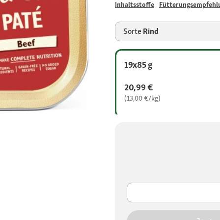
Inhaltsstoffe
Fütterungsempfehl
Sorte
Rind
19x85 g
20,99 €
(13,00 €/kg)