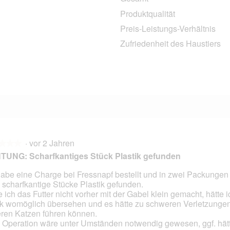
3 Bewertungen mit 5 Sternen.
Auswählen, um nach Bewertungen mit 5 Sternen zu filtern.
Produktqualität
1 Bewertung mit 4 Sternen.
Auswählen, um nach Bewertungen mit 4 Sternen zu filtern.
Preis-Leistungs-Verhältnis
2 Bewertungen mit 3 Sternen.
Auswählen, um nach Bewertungen mit 3 Sternen zu filtern.
Zufriedenheit des Haustiers
0 Bewertungen mit 2 Sternen.
Auswählen, um nach Bewertungen mit 2 Sternen zu filtern.
1 Bewertung mit 1 Stern.
Auswählen, um nach Bewertungen mit 1 Stern zu filtern.
·
vor 2 Jahren
★★★
★★★
UNG: Scharfkantiges Stück Plastik gefunden
habe eine Charge bei Fressnapf bestellt und in zwei Packungen
 scharfkantige Stücke Plastik gefunden.
en.
e ich das Futter nicht vorher mit der Gabel klein gemacht, hätte 
k womöglich übersehen und es hätte zu schweren Verletzungen
ren Katzen führen können.
 Operation wäre unter Umständen notwendig gewesen, ggf. hät