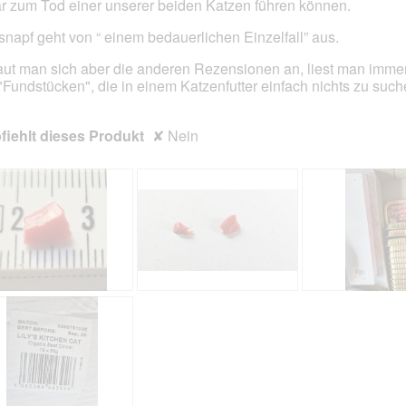
r zum Tod einer unserer beiden Katzen führen können.
snapf geht von “ einem bedauerlichen Einzelfall” aus.
ut man sich aber die anderen Rezensionen an, liest man imme
"Fundstücken", die in einem Katzenfutter einfach nichts zu suc
iehlt dieses Produkt
✘
Nein
B
F
B
F
e
o
e
o
w
t
w
t
e
o
e
o
r
M
r
M
t
i
t
i
u
t
u
t