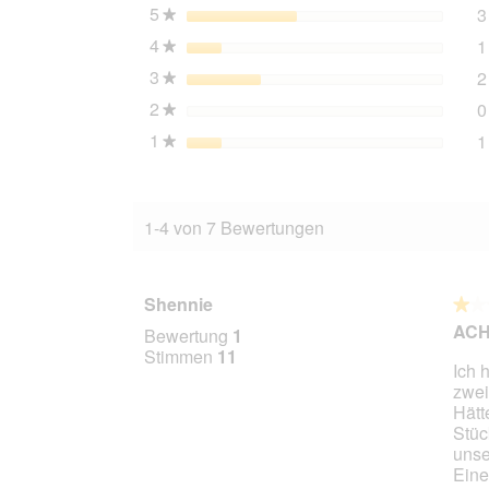
19x85
5
Sterne
3
★
g
4
Sterne
1
★
3
Sterne
2
★
2
Sterne
0
★
1
Sterne
1
★
1-4 von 7 Bewertungen
Shennie
★★
★★
1
ACHT
Bewertung
1
von
Stimmen
11
Ich 
5
zwei
Stern
Hätt
Stüc
unse
Eine