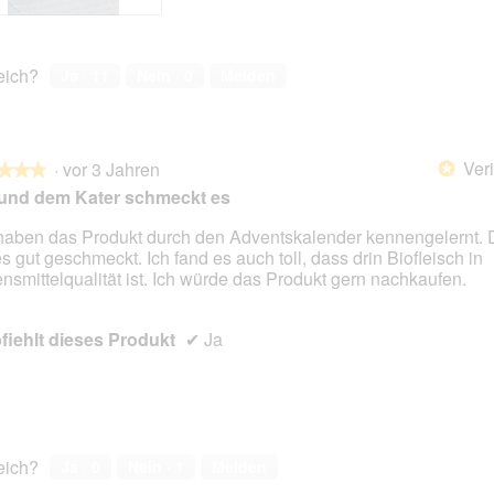
n
d
n
d
g
i
g
i
z
e
z
e
reich?
Ja ·
11
Nein ·
0
Melden
u
s
u
s
F
e
F
e
o
r
o
r
t
A
t
A
o
k
o
k
Veri
·
vor 3 Jahren
*
★★★
★★★
2
t
3
t
und dem Kater schmeckt es
.
i
.
i
o
o
haben das Produkt durch den Adventskalender kennengelernt.
n
n
es gut geschmeckt. Ich fand es auch toll, dass drin Biofleisch in
en.
w
w
nsmittelqualität ist. Ich würde das Produkt gern nachkaufen.
i
i
r
r
d
d
iehlt dieses Produkt
✔
Ja
e
e
i
i
n
n
m
m
o
o
d
d
reich?
Ja ·
0
Nein ·
1
Melden
a
a