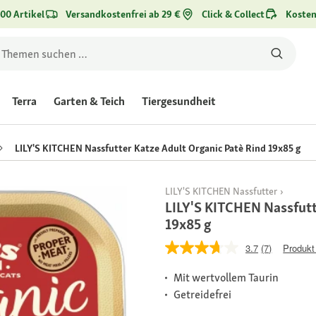
00 Artikel
Versandkostenfrei ab 29 €
Click & Collect
Kosten
Terra
Garten & Teich
Tiergesundheit
LILY'S KITCHEN Nassfutter Katze Adult Organic Patè Rind 19x85 g
LILY'S KITCHEN Nassfutter
LILY'S KITCHEN Nassfutt
19x85 g
3.7
(7)
Produkt
Mit wertvollem Taurin
Getreidefrei