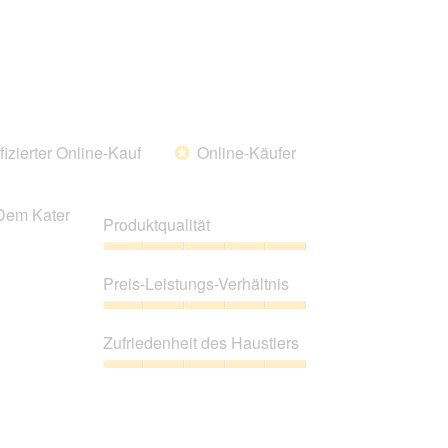
fizierter Online-Kauf
Online-Käufer
*
 Dem Kater
Produktqualität
Produktqualität,
5
Preis-Leistungs-Verhältnis
von
5
Preis-
Leistungs-
Zufriedenheit des Haustiers
Verhältnis,
5
Zufriedenheit
von
des
5
Haustiers,
5