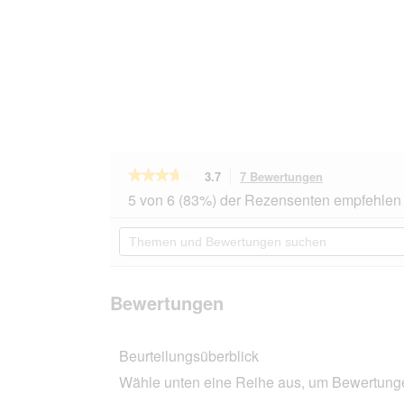
★★★★★
★★★★★
3.7
7 Bewertungen
Mit
dieser
3.7
5 von 6 (83%) der Rezensenten empfehlen 
von
Aktion
5
navigierst
Themen
Sternen.
du
und
Bewertungen
zu
Bewertungen
lesen
den
suchen
für
Bewertungen.
LILY'S
Bewertungen
KITCHEN
Nassfutter
Katze
Beurteilungsüberblick
Adult
Organic
Wähle unten eine Reihe aus, um Bewertungen
Patè
Rind