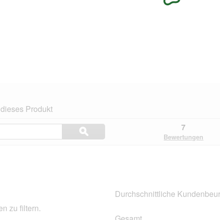
dieses Produkt
Themen
7
ϙ
und
Suchen
Bewertungen
Bewertungen
suchen
Durchschnittliche Kundenbeur
 zu filtern.
Gesamt