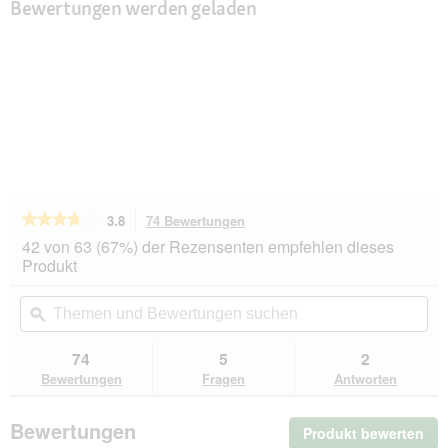
Bewertungen werden geladen
★★★★★
★★★★★
3.8
74 Bewertungen
Mit
dieser
3.8
42 von 63 (67%) der Rezensenten empfehlen dieses
von
Aktion
Produkt
5
navigierst
Sternen.
du
Themen
Th
Bewertungen
zu
und
ϙ
un
lesen
den
Bewertungen
Be
für
Bewertungen.
KONG
suchen
su
74
5
2
Spielzeug
Bewertungen
Fragen
Antworten
Safestix
S
Bewertungen
Produkt bewerten
.