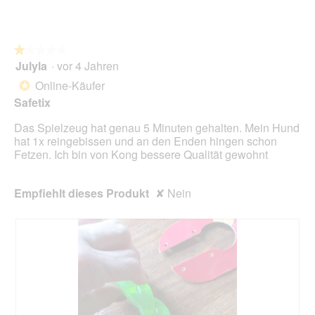
D
z
o
i
e
n
a
u
w
l
★★★★★
★★★★★
g
i
o
Julyla
·
vor 4 Jahren
r
1
g
d
von
Online-Käufer
*
f
e
5
Safetix
e
i
Sternen.
l
n
Das Spielzeug hat genau 5 Minuten gehalten. Mein Hund
d
m
hat 1x reingebissen und an den Enden hingen schon
g
o
Fetzen. Ich bin von Kong bessere Qualität gewohnt
e
d
ö
a
f
l
Empfiehlt dieses Produkt
✘
Nein
f
e
n
s
e
D
t
i
.
a
l
o
g
f