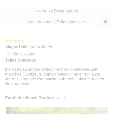
Bew
Dur
3.5
Bew
1-4 von 74 Bewertungen
von
4.2
5.
von
≡
Menü
Sortieren nach:
Relevanteste
?
▼
5.
Wen
Sie
auf
die
folg
★★★★★
★★★★★
Scha
Maybe1608
·
vor 4 Jahren
5
klic
von
wird
Markt Käufer
*
der
5
unte
Tolles Spielzeug
Sternen.
aufg
Inhal
Mein Hovawartrüde zerlegt innerhalb kürzester Zeit
aktua
manches Spielzeug. Seinen Safestix hat er nun zwei
Jahre, bisher alle Kauattacken überlebt. Maybe und ich
sind begeistert.
Empfiehlt dieses Produkt
✔
Ja