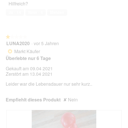
Hilfreich?
1
a
k
von
s
t
Ja ·
14
Nein ·
4
Melden
5
s
i
o
o
l
n
i
w
★★★★★
★★★★★
d
i
LUNA2020
·
vor 5 Jahren
e
r
1
!
d
von
Markt Käufer
*
e
5
Überlebte nur 6 Tage
i
Sternen.
n
Gekauft am 09.04 2021
m
Zerstört am 13.04 2021
o
d
Leider war die Lebensdauer nur sehr kurz..
a
l
e
Empfiehlt dieses Produkt
✘
Nein
s
D
i
a
l