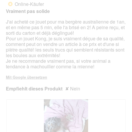
g
d
von
Online-Käufer
*
f
e
5
Vraiment pas solide
e
i
Sternen.
l
n
J'ai acheté ce jouet pour ma bergère australienne de 1an,
d
m
et en même pas 5 min, elle l'a brisé en 2! A peine reçu, et
g
o
sorti du carton et déjà déglingué!
e
d
Pour un jouet Kong, je suis vraiment déçue de sa qualité,
ö
a
comment peut on vendre un article à ce prix et d'une si
f
l
piètre qualité! les seuls trucs qui semblent résistants sont
f
e
les boules aux extrémités!
n
s
Je ne recommande vraiment pas, si votre animal a
e
D
tendance à machouiller comme la mienne!
t
i
.
a
Mit Google übersetzen
l
o
Empfiehlt dieses Produkt
✘
Nein
g
f
e
l
d
g
e
ö