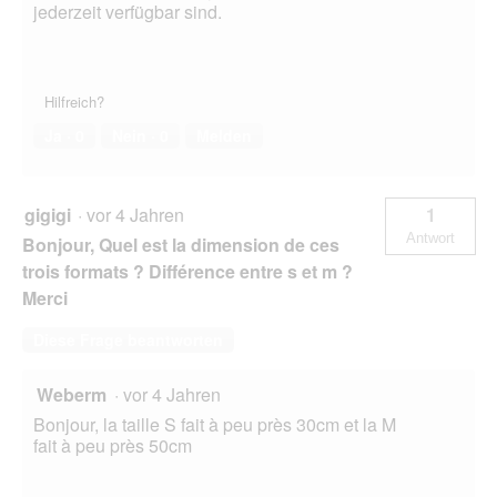
jederzeit verfügbar sind.
Hilfreich?
Ja ·
0
Nein ·
0
Melden
gigigi
·
vor 4 Jahren
1
Antwort
Bonjour, Quel est la dimension de ces
trois formats ? Différence entre s et m ?
Merci
Diese Frage beantworten
Weberm
·
vor 4 Jahren
Bonjour, la taille S fait à peu près 30cm et la M
fait à peu près 50cm