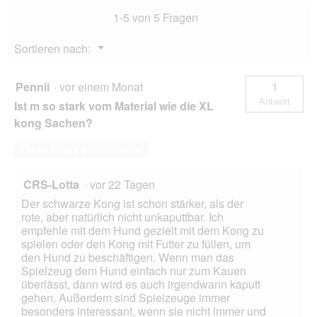
a
1-5 von 5 Fragen
l
o
Menü
Sortieren nach:
g
▼
f
e
Pennii
·
vor einem Monat
1
l
Antwort
Ist m so stark vom Material wie die XL
d
g
kong Sachen?
e
ö
Diese Frage beantworten
f
f
CRS-Lotta
·
vor 22 Tagen
n
e
Der schwarze Kong ist schon stärker, als der
t
rote, aber natürlich nicht unkaputtbar. Ich
.
empfehle mit dem Hund gezielt mit dem Kong zu
spielen oder den Kong mit Futter zu füllen, um
den Hund zu beschäftigen. Wenn man das
Spielzeug dem Hund einfach nur zum Kauen
überlässt, dann wird es auch irgendwann kaputt
gehen. Außerdem sind Spielzeuge immer
besonders interessant, wenn sie nicht immer und