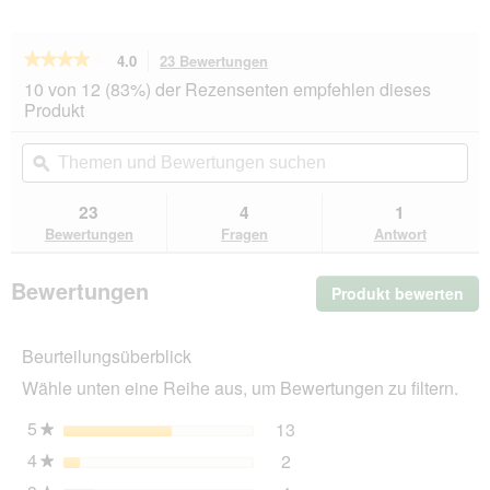
★★★★★
★★★★★
4.0
23 Bewertungen
Mit
dieser
4
10 von 12 (83%) der Rezensenten empfehlen dieses
von
Aktion
Produkt
5
navigierst
Sternen.
du
Themen
Th
Bewertungen
zu
und
ϙ
un
lesen
den
Bewertungen
Be
für
Bewertungen.
KONG
suchen
su
23
4
1
Katzenminze
Bewertungen
Fragen
Antwort
3er
Pack
Bewertungen
Produkt bewerten
.
Mit
die
Beurteilungsüberblick
Akt
wir
Wähle unten eine Reihe aus, um Bewertungen zu filtern.
ein
mo
5
Sterne
13
13 Bewertungen mit 5 St
Auswählen, um nach Bewer
★
Dia
4
Sterne
2
geö
2 Bewertungen mit 4 Ster
Auswählen, um nach Bewer
★