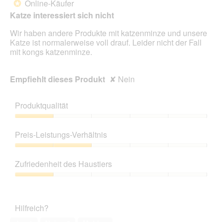
Online-Käufer
*
5
Katze interessiert sich nicht
Sternen.
Wir haben andere Produkte mit katzenminze und unsere
Katze ist normalerweise voll drauf. Leider nicht der Fall
mit kongs katzenminze.
Empfiehlt dieses Produkt
✘
Nein
Produktqualität
Produktqualität,
1
Preis-Leistungs-Verhältnis
von
5
Preis-
Leistungs-
Zufriedenheit des Haustiers
Verhältnis,
2
Zufriedenheit
von
des
5
Haustiers,
Hilfreich?
1
von