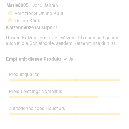
Scha
Maria0905
·
vor 5 Jahren
5
klic
von
wird
Verifizierter Online-Kauf
*
der
5
unte
Online-Käufer
*
Sternen.
aufg
Katzenminze ist super!!
Inhal
aktua
Unsere Katzen lieben sie, wälzen sich darin und gehen
auch in die Schlafhöhle, seitdem Katzenminze drin ist
Empfiehlt dieses Produkt
✔
Ja
Produktqualität
Produktqualität,
5
Preis-Leistungs-Verhältnis
von
5
Preis-
Leistungs-
Zufriedenheit des Haustiers
Verhältnis,
4
Zufriedenheit
von
des
5