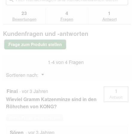
navigierst
Sternen.
du
und
un
Bewertungen
zu
Kundenantworten
Kun
23
4
1
lesen
den
durchsuchen
du
für
Bewertungen
Fragen
Antwort
Bewertungen.
KONG
Katzenminze
Kundenfragen und -antworten
3er
Pack
Frage zum Produkt stellen
1-4 von 4 Fragen
Menü
Sortieren nach:
▼
Finxi
·
vor 3 Jahren
1
Antwort
Wieviel Gramm Katzenminze sind in den
Röhrchen von KONG?
Diese Frage beantworten
Sören
·
vor 3 Jahren