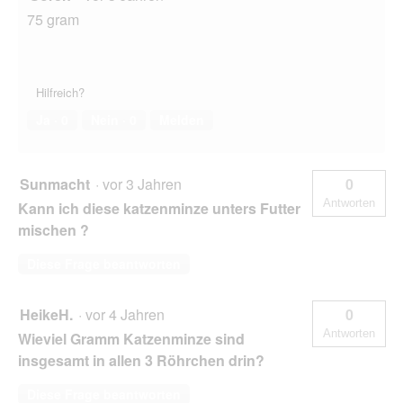
75 gram
Hilfreich?
Ja ·
0
Nein ·
0
Melden
Sunmacht
·
vor 3 Jahren
0
Antworten
Kann ich diese katzenminze unters Futter
mischen ?
Diese Frage beantworten
HeikeH.
·
vor 4 Jahren
0
Antworten
Wieviel Gramm Katzenminze sind
insgesamt in allen 3 Röhrchen drin?
Diese Frage beantworten