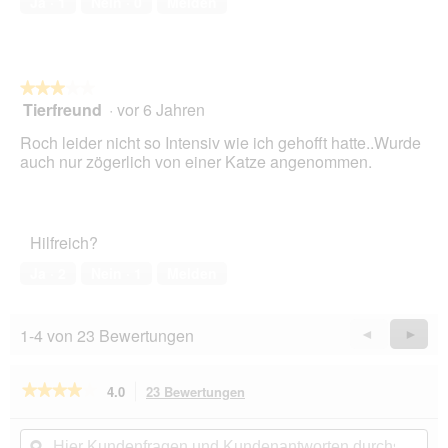
Ja ·
1
Nein ·
0
Melden
5
★★★★★
★★★★★
Tierfreund
·
vor 6 Jahren
3
von
Roch leider nicht so Intensiv wie ich gehofft hatte..Wurde
5
auch nur zögerlich von einer Katze angenommen.
Sternen.
Hilfreich?
Ja ·
2
Nein ·
1
Melden
1-4 von 23 Bewertungen
Zurück
◄
Weiter
►
Reviews
Revie
★★★★★
★★★★★
4.0
23 Bewertungen
Mit
dieser
4
von
Aktion
Hier
Hie
5
Kundenfragen
ϙ
Kun