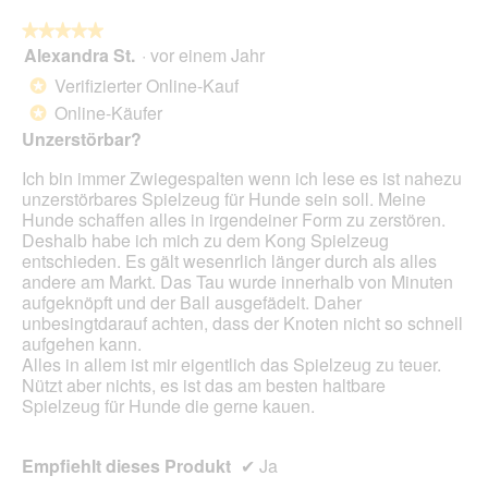
die
folg
★★★★★
★★★★★
Scha
Alexandra St.
·
vor einem Jahr
5
klic
von
wird
Verifizierter Online-Kauf
*
der
5
unte
Online-Käufer
*
Sternen.
aufg
Unzerstörbar?
Inhal
aktua
Ich bin immer Zwiegespalten wenn ich lese es ist nahezu
unzerstörbares Spielzeug für Hunde sein soll. Meine
Hunde schaffen alles in irgendeiner Form zu zerstören.
Deshalb habe ich mich zu dem Kong Spielzeug
entschieden. Es gält wesenrlich länger durch als alles
andere am Markt. Das Tau wurde innerhalb von Minuten
aufgeknöpft und der Ball ausgefädelt. Daher
unbesingtdarauf achten, dass der Knoten nicht so schnell
aufgehen kann.
Alles in allem ist mir eigentlich das Spielzeug zu teuer.
Nützt aber nichts, es ist das am besten haltbare
Spielzeug für Hunde die gerne kauen.
Empfiehlt dieses Produkt
✔
Ja