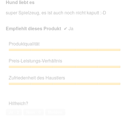
Hund liebt es
super Spielzeug, es ist auch noch nicht kaputt :-D
Empfiehlt dieses Produkt
✔
Ja
Produktqualität
Produktqualität,
5
Preis-Leistungs-Verhältnis
von
5
Preis-
Leistungs-
Zufriedenheit des Haustiers
Verhältnis,
5
Zufriedenheit
von
des
5
Haustiers,
Hilfreich?
5
von
Ja ·
2
Nein ·
0
Melden
5