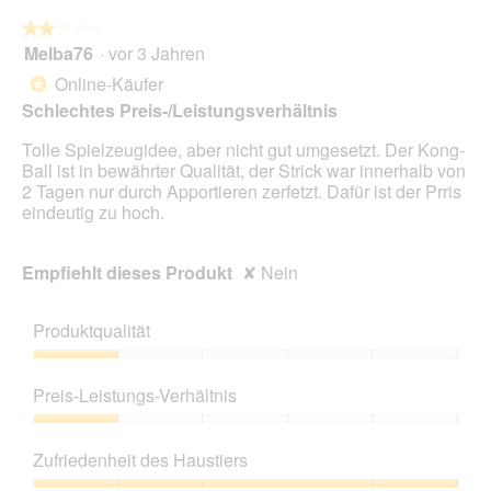
★★★★★
★★★★★
Melba76
·
vor 3 Jahren
2
von
Online-Käufer
*
5
Schlechtes Preis-/Leistungsverhältnis
Sternen.
Tolle Spielzeugidee, aber nicht gut umgesetzt. Der Kong-
Ball ist in bewährter Qualität, der Strick war innerhalb von
2 Tagen nur durch Apportieren zerfetzt. Dafür ist der Prris
eindeutig zu hoch.
Empfiehlt dieses Produkt
✘
Nein
Produktqualität
Produktqualität,
1
Preis-Leistungs-Verhältnis
von
5
Preis-
Leistungs-
Zufriedenheit des Haustiers
Verhältnis,