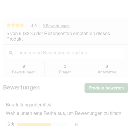
★★★★★
★★★★★
4.0
9 Bewertungen
Mit
dieser
4
5 von 6 (83%) der Rezensenten empfehlen dieses
von
Aktion
Produkt
5
navigierst
Sternen.
du
Themen
Th
Bewertungen
zu
und
ϙ
un
lesen
den
Bewertungen
Be
für
Bewertungen.
KONG
suchen
su
9
3
0
Extreme
Bewertungen
Fragen
Antworten
Ball
mit
Tau
Bewertungen
Produkt bewerten
.
Mit
die
Beurteilungsüberblick
Akt
wir
Wähle unten eine Reihe aus, um Bewertungen zu filtern.
ein
mo
5
Sterne
6
6 Bewertungen mit 5 Ster
Auswählen, um nach Bewer
★
Dia