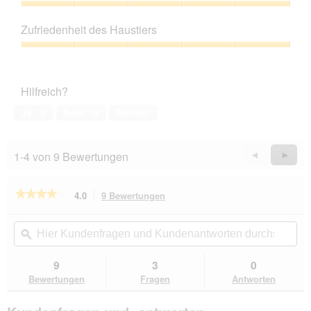
Produktqualität,
5
Zufriedenheit des Haustiers
von
5
Zufriedenheit
des
Haustiers,
Hilfreich?
5
von
Ja ·
0
Nein ·
0
Melden
5
1-4 von 9 Bewertungen
Zurück
◄
Weiter
►
Reviews
Revie
★★★★★
★★★★★
4.0
9 Bewertungen
Mit
dieser
4
von
Aktion
Hier
Hie
5
navigierst
Kundenfragen
ϙ
Kun
Sternen.
du
und
un
Bewertungen
zu
Kundenantworten
Kun
9
3
0
lesen
den
durchsuchen
du
für
Bewertungen
Fragen
Antworten
Bewertungen.
KONG
Extreme
Ball