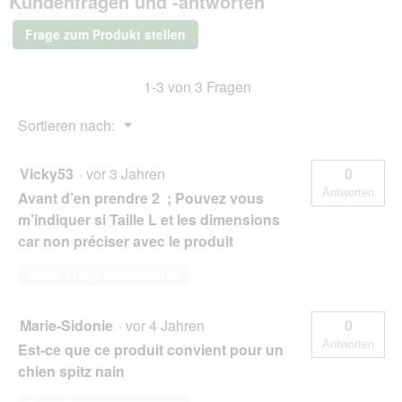
Kundenfragen und -antworten
mit
Tau
Frage zum Produkt stellen
1-3 von 3 Fragen
Menü
Sortieren nach:
▼
Vicky53
·
vor 3 Jahren
0
Antworten
Avant d’en prendre 2 ; Pouvez vous
m’indiquer si Taille L et les dimensions
car non préciser avec le produit
Diese Frage beantworten
Marie-Sidonie
·
vor 4 Jahren
0
Antworten
Est-ce que ce produit convient pour un
chien spitz nain