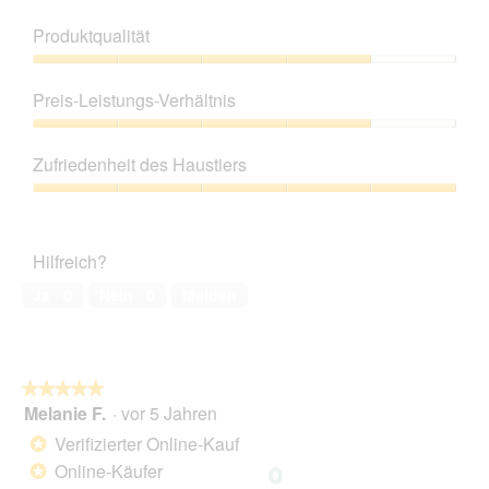
Produktqualität
Produktqualität,
4
Preis-Leistungs-Verhältnis
von
5
Preis-
Leistungs-
Zufriedenheit des Haustiers
Verhältnis,
4
Zufriedenheit
von
des
5
Haustiers,
Hilfreich?
5
von
Ja ·
0
Nein ·
0
Melden
5
★★★★★
★★★★★
Melanie F.
·
vor 5 Jahren
5
von
Verifizierter Online-Kauf
*
5
Online-Käufer
*
Sternen.