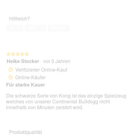
1
Zufriedenheit
von
des
5
Haustiers,
Hilfreich?
5
von
Ja ·
1
Nein ·
0
Melden
5
★★★★★
★★★★★
Heike Stocker
·
vor 3 Jahren
5
von
Verifizierter Online-Kauf
*
5
Online-Käufer
*
Sternen.
Für starke Kauer
Die schwarze Serie von Kong ist das einzige Spielzeug
welches von unserer Continental Bulldogg nicht
innerhalb von Minuten zerstört wird.
Produktqualität