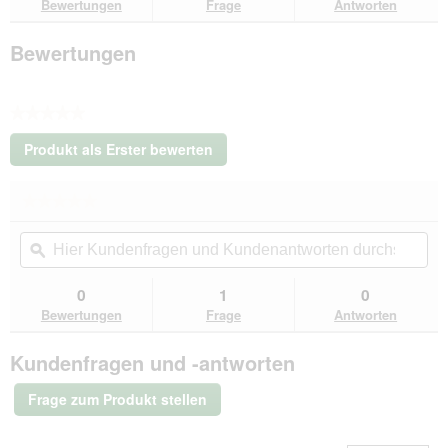
Bewertungen
Frage
Antworten
Katze
Junior
Putenliebe
Bewertungen
300
g
★★★★★
Kein
Produkt als Erster bewerten
Beurteilungswert
.
Mit
★★★★★
★★★★★
dieser
Kein
Aktion
Hier
Hie
Beurteilungswert
wird
Kundenfragen
ϙ
Kun
für
ein
Kitty's
und
un
modales
Cuisine
Kundenantworten
Kun
0
1
0
Dialogfeld
Trockenfutter
durchsuchen
du
Bewertungen
Frage
Antworten
Katze
geöffnet.
Junior
Putenliebe
Kundenfragen und -antworten
300
g
Frage zum Produkt stellen