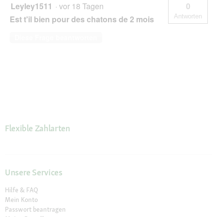
Leyley1511
·
vor 18 Tagen
0
Antworten
Est t'il bien pour des chatons de 2 mois
Diese Frage beantworten
Flexible Zahlarten
Unsere Services
Hilfe & FAQ
Mein Konto
Passwort beantragen