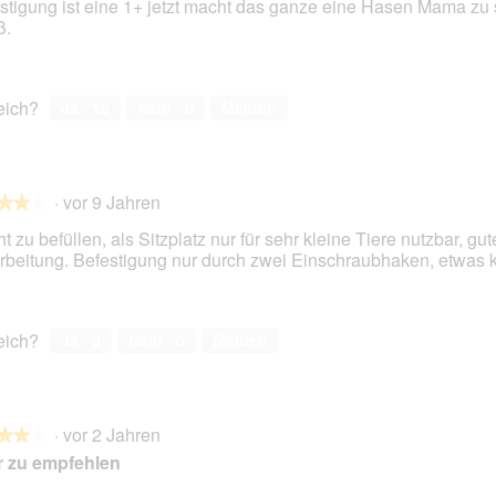
stigung ist eine 1+ jetzt macht das ganze eine Hasen Mama zu 
ß.
en.
reich?
Ja ·
12
Nein ·
0
Melden
·
vor 9 Jahren
★★★
★★★
t zu befüllen, als Sitzplatz nur für sehr kleine Tiere nutzbar, gut
rbeitung. Befestigung nur durch zwei Einschraubhaken, etwas k
en.
reich?
Ja ·
9
Nein ·
0
Melden
·
vor 2 Jahren
★★★
★★★
 zu empfehlen