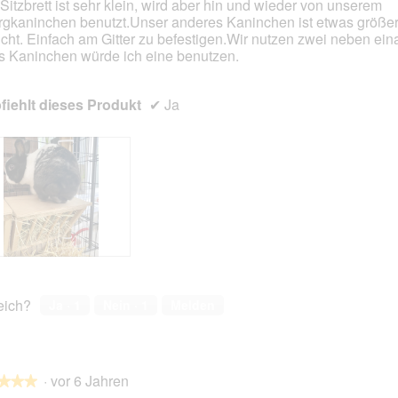
Sitzbrett ist sehr klein, wird aber hin und wieder von unserem
gkaninchen benutzt.Unser anderes Kaninchen ist etwas größer
en.
icht. Einfach am Gitter zu befestigen.Wir nutzen zwei neben ein
s Kaninchen würde ich eine benutzen.
iehlt dieses Produkt
✔
Ja
reich?
Ja ·
1
Nein ·
1
Melden
·
vor 6 Jahren
★★★
★★★