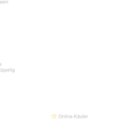
sein
der
unten
aufgeführte
Inhalt
aktualisiert
e
ippelig
Online-Käufer
*