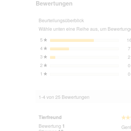
Bewertungen
Bewertungen
Heuraufe
mit
Sitzbrett
Beurteilungsüberblick
Wähle unten eine Reihe aus, um Bewertungen
5
Sterne
1
★
4
Sterne
7
★
3
Sterne
2
★
2
Sterne
0
★
1
Sterne
0
★
1-4 von 25 Bewertungen
Tierfreund
★★
★★
5
Bewertung
1
Geni
von