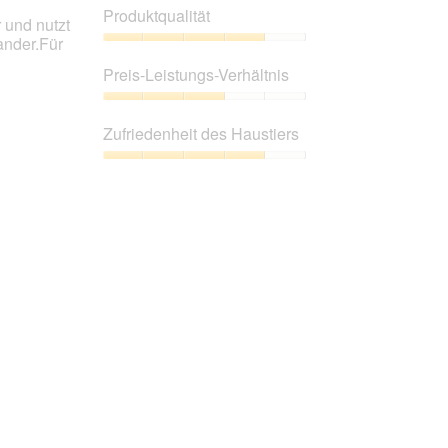
Produktqualität
 und nutzt
ander.Für
Produktqualität,
4
Preis-Leistungs-Verhältnis
von
5
Preis-
Leistungs-
Zufriedenheit des Haustiers
Verhältnis,
3
Zufriedenheit
von
des
5
Haustiers,
4
von
5