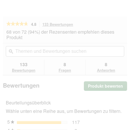
★★★★★
★★★★★
4.8
133 Bewertungen
Mit
dieser
4.8
68 von 72 (94%) der Rezensenten empfehlen dieses
von
Aktion
Produkt
5
navigierst
Sternen.
du
Themen
Th
Bewertungen
zu
und
ϙ
un
lesen
den
Bewertungen
Be
für
Bewertungen.
KATTOVIT
suchen
su
133
8
8
Feline
Bewertungen
Fragen
Antworten
Urinary
Huhn
4
Bewertungen
Produkt bewerten
.
kg
Mit
die
Beurteilungsüberblick
Akt
wir
Wähle unten eine Reihe aus, um Bewertungen zu filtern.
ein
mo
5
Sterne
117
117 Bewertungen mit 5 
Auswählen, um nach Bewe
★
Dia