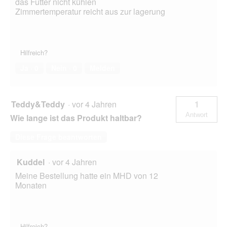
das Futter nicht kühlen
Zimmertemperatur reicht aus zur lagerung
Hilfreich?
Ja ·
0
Nein ·
0
Melden
Teddy&Teddy
·
vor 4 Jahren
1
Antwort
Wie lange ist das Produkt haltbar?
Diese Frage beantworten
Kuddel
·
vor 4 Jahren
Meine Bestellung hatte ein MHD von 12
Monaten
Hilfreich?