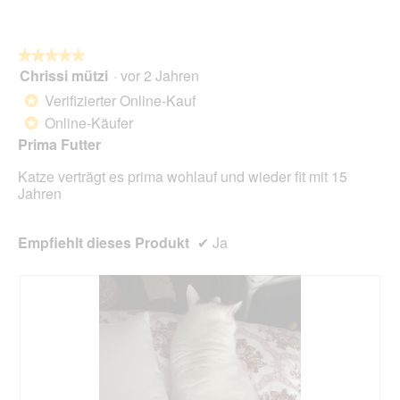
o
n
w
★★★★★
★★★★★
i
Chrissi mützi
·
vor 2 Jahren
r
5
d
von
Verifizierter Online-Kauf
*
e
5
Online-Käufer
*
i
Sternen.
n
Prima Futter
m
Katze verträgt es prima wohlauf und wieder fit mit 15
o
Jahren
d
a
l
Empfiehlt dieses Produkt
✔
Ja
e
s
D
i
a
l
o
g
f
e