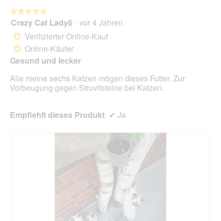
die
folg
★★★★★
★★★★★
Scha
Crazy Cat Lady6
·
vor 4 Jahren
5
klic
von
wird
Verifizierter Online-Kauf
*
der
5
unte
Online-Käufer
*
Sternen.
aufg
Gesund und lecker
Inhal
aktua
Alle meine sechs Katzen mögen dieses Futter. Zur
Vorbeugung gegen Struvitsteine bei Katzen.
Empfiehlt dieses Produkt
✔
Ja