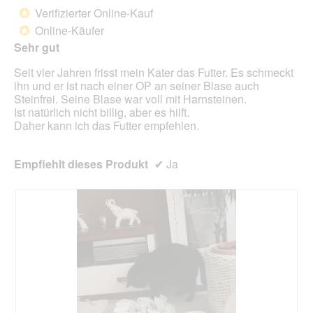
g
d
von
Verifizierter Online-Kauf
*
f
e
5
Online-Käufer
e
*
i
Sternen.
l
n
Sehr gut
d
m
g
Seit vier Jahren frisst mein Kater das Futter. Es schmeckt
o
e
ihn und er ist nach einer OP an seiner Blase auch
d
ö
Steinfrei. Seine Blase war voll mit Harnsteinen.
a
f
Ist natürlich nicht billig, aber es hilft.
l
f
Daher kann ich das Futter empfehlen.
e
n
s
e
D
t
Empfiehlt dieses Produkt
✔
Ja
i
.
a
l
o
g
f
e
l
d
g
e
ö