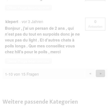
Diese Frage beantworten
klepert
·
vor 3 Jahren
0
Antworten
Bonjour , j'ai un persan de 2 ans , qui
n'est pas du tout en surpoids donc je ne
veux pas du light . Et d'autres chats à
poils longs . Que mes conseillez vous
chez hill's pour le poils , merci
Diese Frage beantworten
1-10 von 15 Fragen
Zurück
◄
Weiter
►
Questions
Quest
Weitere passende Kategorien