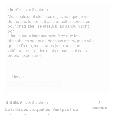
dine13
·
vor 3 Jahren
Mes chats sont stérilisés et j'avoue que je ne
donne pas forcément de croquettes spéciales
pour chats stérilisé et leur bilan sanguin sont
bon...
Il faut surtout faire attention à ce que les
phosphates soient en dessous de 1% (mon véto
qui me l'a dit), mais apres je ne suis pas
vétérinaire et j'ai des chats robustes et sans
problème de santé.
Hilfreich?
Ja ·
0
Nein ·
6
Melden
SISSI/59
·
vor 3 Jahren
3
Antworten
La taille des croquettes n'est pas trop