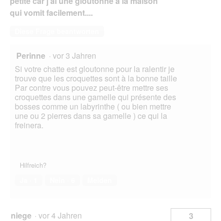
petite car j'ai une gloutonne à la maison
qui vomit facilement....
Diese Frage beantworten
Perinne
·
vor 3 Jahren
Si votre chatte est gloutonne pour la ralentir je
trouve que les croquettes sont à la bonne taille
Par contre vous pouvez peut-être mettre ses
croquettes dans une gamelle qui présente des
bosses comme un labyrinthe ( ou bien mettre
une ou 2 pierres dans sa gamelle ) ce qui la
freinera.
Hilfreich?
Ja ·
1
Nein ·
6
Melden
niege
·
vor 4 Jahren
3