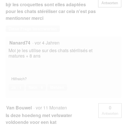
Antworten
bjr les croquettes sont elles adaptées
pour les chats stéréliser car cela n'est pas
mentionner merci
Diese Frage beantworten
Nanard74
·
vor 4 Jahren
Moi je les utilise sur des chats stérilisés et
matures + 8 ans
Hilfreich?
Ja ·
1
Nein ·
6
Melden
Van Bouwel
·
vor 11 Monaten
0
Antworten
Is deze hoedeng met vefswater
voldoende voor een kat