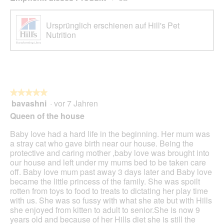
Ursprünglich erschienen auf Hill's Pet
Nutrition
★★★★★
★★★★★
bavashni
·
vor 7 Jahren
5
von
Queen of the house
5
Sternen.
Baby love had a hard life in the beginning. Her mum was
a stray cat who gave birth near our house. Being the
protective and caring mother ,baby love was brought into
our house and left under my mums bed to be taken care
off. Baby love mum past away 3 days later and Baby love
became the little princess of the family. She was spoilt
rotten from toys to food to treats to dictating her play time
with us. She was so fussy with what she ate but with Hills
she enjoyed from kitten to adult to senior.She is now 9
years old and because of her Hills diet she is still the