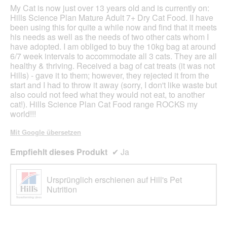
unte
Sternen.
My Cat is now just over 13 years old and is currently on:
aufg
Inhal
Hills Science Plan Mature Adult 7+ Dry Cat Food. II have
aktua
been using this for quite a while now and find that it meets
his needs as well as the needs of two other cats whom I
have adopted. I am obliged to buy the 10kg bag at around
6/7 week intervals to accommodate all 3 cats. They are all
healthy & thriving. Received a bag of cat treats (it was not
Hills) - gave it to them; however, they rejected it from the
start and I had to throw it away (sorry, I don't like waste but
also could not feed what they would not eat, to another
cat!). Hills Science Plan Cat Food range ROCKS my
world!!!
Mit Google übersetzen
Empfiehlt dieses Produkt
✔
Ja
Ursprünglich erschienen auf Hill's Pet
Nutrition