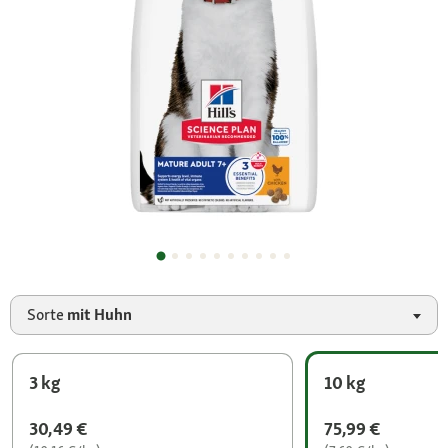
Sorte
mit Huhn
3 kg
10 kg
30,49 €
75,99 €