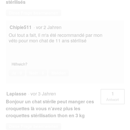
stérilisés
Diese Frage beantworten
Chipie511
·
vor 2 Jahren
Oui tout a fait, il m'a été recommandé par mon
véto pour mon chat de 11 ans stérilisé
Hilfreich?
Ja ·
0
Nein ·
6
Melden
Lapiasse
·
vor 3 Jahren
1
Antwort
Bonjour un chat stérile peut manger ces
croquettes là vous n'avez plus les
croquettes stérilisation thon en 3 kg
Diese Frage beantworten