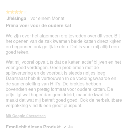
★★★★★
★★★★★
Jfelsinga
·
vor einem Monat
4
von
Prima voer voor de oudere kat
5
Sternen.
We zijn over het algemeen erg tevreden over dit voer. Bij
het openen van de zak kwamen beide katten direct kijken
en begonnen ook gelijk te eten. Dat is voor mij altijd een
goed teken.
Wat mij vooral opvalt, is dat de katten actief blijven en het
voer goed verdragen. Geen problemen met de
spijsvertering en de voerbak is steeds netjes leeg.
Daarnaast heb ik vertrouwen in de voedingswaarde en
de samenstelling van Hill’s. De brokjes hebben
bovendien een prettig formaat voor oudere katten. De
prijs ligt wat hoger dan gemiddeld, maar de kwaliteit
maakt dat wat mij betreft goed goed. Ook de herbsluitbare
verpakking vind ik een groot pluspunt.
Mit Google übersetzen
Empfiehlt dieses Produkt
✔
Ja