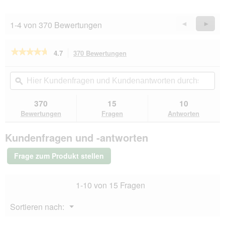
1-4 von 370 Bewertungen
Zurück
◄
Weiter
►
Reviews
Revie
★★★★★
★★★★★
4.7
370 Bewertungen
Mit
dieser
4.7
von
Aktion
Hier
Hie
5
navigierst
Kundenfragen
ϙ
Kun
Sternen.
du
und
un
Bewertungen
zu
Kundenantworten
Kun
370
15
10
lesen
den
durchsuchen
du
für
Bewertungen
Fragen
Antworten
Bewertungen.
Hill's
Science
Kundenfragen und -antworten
Plan
Trockenfutter
Katze,
Frage zum Produkt stellen
Mature
Adult,
mit
1-10 von 15 Fragen
Huhn
10
kg
Menü
Sortieren nach:
▼