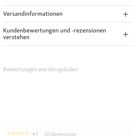
Versandinformationen
Kundenbewertungen und -rezensionen
verstehen
Bewertungen werden geladen
★★★★★
★★★★★
4.7
370 Bewertungen
Mit