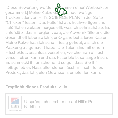
5
Sternen.
[Diese Bewertung wurde im Rahmen einer Werbeaktion
gesammelt.] Meine Katze darf das hochwertige
Trockenfutter von Hill's SCIENCE PLAN in der Sorte
"Chicken" testen. Das Futter ist aus hochwertigen und
natürlichen Zutaten hergestellt, was ich sehr schätze. Es
unterstützt das Energieniveau, die Abwehrkräfte und die
Gesundheit lebenswichtiger Organe bei älteren Katzen.
Meine Katze hat sich schon riesig gefreut, als ich die
Packung aufgemacht habe. Die Tüten sind mit einem
Frischeklettverschluss versehen, welche man einfach
verschließen kann und das Futter bleibt so lange frisch.
Es schmeckt ihr anscheinend so gut, dass Sie ihr
heißgeliebtes Nassfutter stehen lässt. Ein sehr tolles
Produkt, das ich guten Gewissens empfehlen kann.
Empfiehlt dieses Produkt
✔
Ja
Ursprünglich erschienen auf Hill's Pet
Nutrition