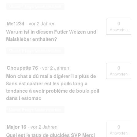
Diese Frage beantworten
Me1234
·
vor 2 Jahren
0
Antworten
Warum ist in diesem Futter Weizen und
Maiskleber enthalten?
Diese Frage beantworten
Choupette 76
·
vor 2 Jahren
0
Antworten
Mon chat a dû mal a digérer il a plus de
8ans est castrer est les poils long a
tendance à avoir problème de boule poil
dans l estomac
Diese Frage beantworten
Major 16
·
vor 2 Jahren
0
Antworten
Quel est le taux de glucides SVP Merci