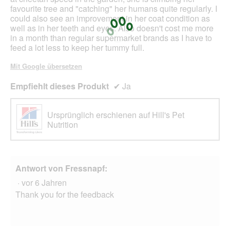
f
e
favourite tree and "catching" her humans quite regularly. I
n
s
could also see an improvement in her coat condition as
e
D
well as in her teeth and eyes. Also doesn't cost me more
t
i
in a month than regular supermarket brands as I have to
.
a
feed a lot less to keep her tummy full.
l
o
Mit Google übersetzen
g
f
Empfiehlt dieses Produkt
✔
Ja
e
l
d
Ursprünglich erschienen auf Hill's Pet
g
Nutrition
e
ö
f
f
Antwort von Fressnapf:
n
·
vor 6 Jahren
e
t
Thank you for the feedback
.