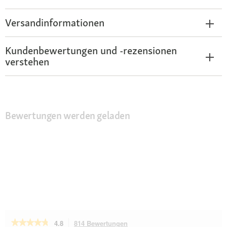
Versandinformationen
Kundenbewertungen und -rezensionen
verstehen
Bewertungen werden geladen
★★★★★
★★★★★
4.8
814 Bewertungen
Mit