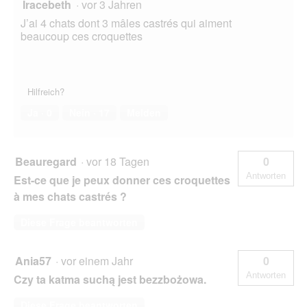
Iracebeth
·
vor 3 Jahren
J’ai 4 chats dont 3 mâles castrés qui aiment
beaucoup ces croquettes
Hilfreich?
Ja ·
0
Nein ·
17
Melden
Beauregard
·
vor 18 Tagen
0
Antworten
Est-ce que je peux donner ces croquettes
à mes chats castrés ?
Diese Frage beantworten
Ania57
·
vor einem Jahr
0
Antworten
Czy ta katma suchą jest bezzbożowa.
Diese Frage beantworten