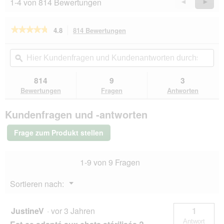
1-4 von 814 Bewertungen
Zurück
◄
Weiter
►
Reviews
Revie
★★★★★
★★★★★
4.8
814 Bewertungen
Mit
dieser
4.8
von
Aktion
Hier
Hie
5
navigierst
Kundenfragen
ϙ
Kun
Sternen.
du
und
un
Bewertungen
zu
Kundenantworten
Kun
814
9
3
lesen
den
durchsuchen
du
für
Bewertungen
Fragen
Antworten
Bewertungen.
Hill's
Science
Kundenfragen und -antworten
Plan
Trockenfutter
Katze,
Frage zum Produkt stellen
Adult,
mit
Lamm
1-9 von 9 Fragen
und
Reis
10
Menü
Sortieren nach:
kg
▼
JustineV
·
vor 3 Jahren
1
Antwort