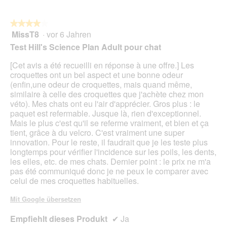
★★★★★
★★★★★
MissT8
·
vor 6 Jahren
4
von
Test Hill's Science Plan Adult pour chat
5
Sternen.
[Cet avis a été recueilli en réponse à une offre.] Les
croquettes ont un bel aspect et une bonne odeur
(enfin,une odeur de croquettes, mais quand même,
similaire à celle des croquettes que j'achète chez mon
véto). Mes chats ont eu l'air d'apprécier. Gros plus : le
paquet est refermable. Jusque là, rien d'exceptionnel.
Mais le plus c'est qu'il se referme vraiment, et bien et ça
tient, grâce à du velcro. C'est vraiment une super
innovation. Pour le reste, il faudrait que je les teste plus
longtemps pour vérifier l'incidence sur les poils, les dents,
les elles, etc. de mes chats. Dernier point : le prix ne m'a
pas été communiqué donc je ne peux le comparer avec
celui de mes croquettes habituelles.
Mit Google übersetzen
Empfiehlt dieses Produkt
✔
Ja