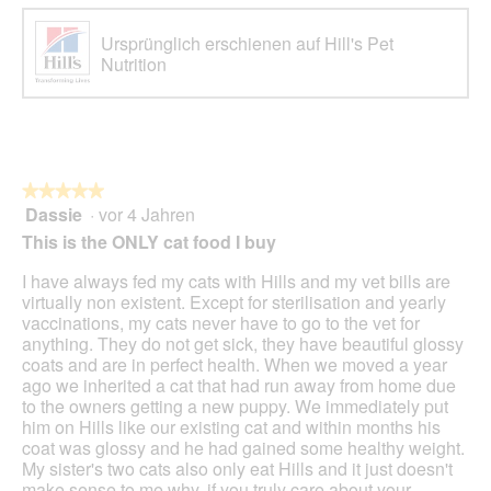
Ursprünglich erschienen auf Hill's Pet
Nutrition
★★★★★
★★★★★
Dassie
·
vor 4 Jahren
5
von
This is the ONLY cat food I buy
5
Sternen.
I have always fed my cats with Hills and my vet bills are
virtually non existent. Except for sterilisation and yearly
vaccinations, my cats never have to go to the vet for
anything. They do not get sick, they have beautiful glossy
coats and are in perfect health. When we moved a year
ago we inherited a cat that had run away from home due
to the owners getting a new puppy. We immediately put
him on Hills like our existing cat and within months his
coat was glossy and he had gained some healthy weight.
My sister's two cats also only eat Hills and it just doesn't
make sense to me why, if you truly care about your