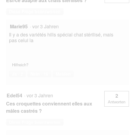
Est-ce adapté aux chats stérilisés ?
Diese Frage beantworten
Marie95
·
vor 3 Jahren
Il y a des variétés hills spécial chat stérilisé, mais
pas celui la
Hilfreich?
Ja ·
2
Nein ·
16
Melden
Edel54
·
vor 3 Jahren
2
Antworten
Ces croquettes conviennent elles aux
mâles castrés ?
Diese Frage beantworten