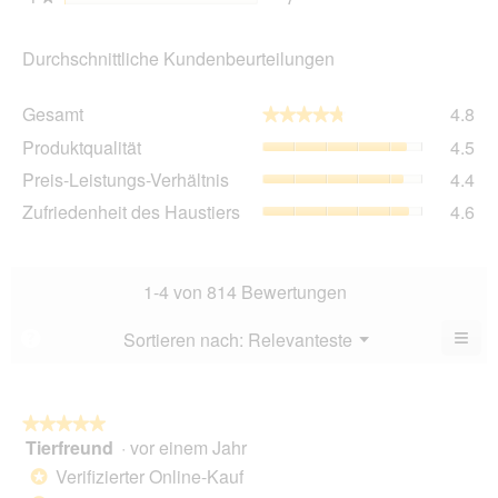
Durchschnittliche Kundenbeurteilungen
Ge
Gesamt
4.8
★★★★★
★★★★★
Dur
Pro
Produktqualität
4.5
Bew
Dur
4.8
Pre
Preis-Leistungs-Verhältnis
4.4
Bew
von
Lei
4.5
Zuf
Zufriedenheit des Haustiers
4.6
5.
Ver
von
des
Dur
5.
Hau
Bew
Dur
4.4
Bew
1-4 von 814 Bewertungen
von
4.6
5.
von
≡
Menü
Sortieren nach:
Relevanteste
?
▼
5.
Wen
Sie
auf
die
folg
★★★★★
★★★★★
Scha
Tierfreund
·
vor einem Jahr
5
klic
von
wird
Verifizierter Online-Kauf
*
der
5