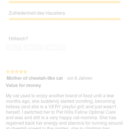
e
r
d
e
5
Preis-
i
t
i
l
Leistungs-
n
h
e
Zufriedenheit des Haustiers
d
Verhältnis,
m
d
s
g
5
o
Zufriedenheit
a
e
e
von
d
des
y
r
ö
5
a
Haustiers,
k
A
f
Hilfreich?
l
5
l
k
f
e
von
e
t
Ja ·
0
Nein ·
0
Melden
n
s
5
i
i
e
D
n
o
t
i
e
n
.
a
L
w
l
★★★★★
★★★★★
e
i
o
Mother of cheetah-like cat
·
vor 6 Jahren
a
r
5
g
😻
d
von
Value for money
f
🎉
e
5
e
i
Sternen.
My cat used to enjoy another brand of food until a few
l
n
months ago, she suddenly started vomiting, becoming
d
m
listless (and she is a VERY playful girl) and just wasn't
g
o
herself. I switched her to Pet Hills Feline Optimal Care
e
d
and was and still is a very happy cat-momma. She has
ö
a
regained back her energy and stamina for running around
f
l
at cheetah speed in the garden, she is climbing her