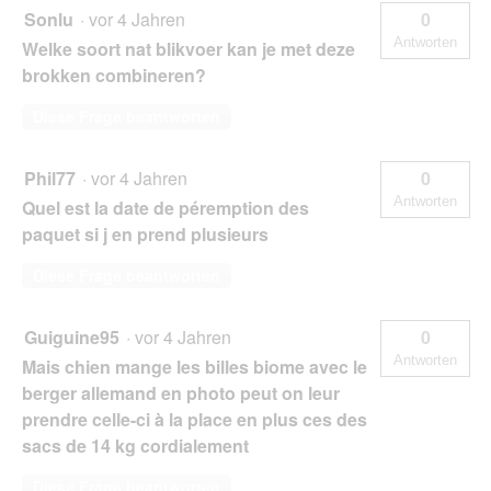
Sonlu
·
vor 4 Jahren
0
Antworten
Welke soort nat blikvoer kan je met deze
brokken combineren?
Diese Frage beantworten
Phil77
·
vor 4 Jahren
0
Antworten
Quel est la date de péremption des
paquet si j en prend plusieurs
Diese Frage beantworten
Guiguine95
·
vor 4 Jahren
0
Antworten
Mais chien mange les billes biome avec le
berger allemand en photo peut on leur
prendre celle-ci à la place en plus ces des
sacs de 14 kg cordialement
Diese Frage beantworten