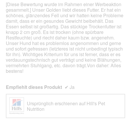
Sternen.
[Diese Bewertung wurde im Rahmen einer Werbeaktion
gesammelt.] Unser Golden liebt dieses Futter. Er hat ein
schönes, glänzendes Fell und wir hatten keine Probleme
damit, dass er ein gesundes Gewicht beibehält. Das
Essen selbst ist großartig. Das stückige Trockenfutter ist
knapp 2 cm groß. Es ist trocken (ohne spürbare
Restfeuchte) und riecht daher kaum bzw. angenehm.
Unser Hund hat es problemlos angenommen und gerne
und sofort gefressen (letzteres ist nicht unbedingt typisch
für ihn). Wichtiges Kriterium für uns ist ferner, dass er es
verdauungstechnisch gut verträgt und keine Blähungen,
vermehrten Stuhlgang, etc. davon trägt.Von daher: Alles
bestens!
Empfiehlt dieses Produkt
✔
Ja
Ursprünglich erschienen auf Hill's Pet
Nutrition