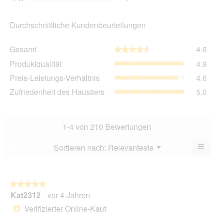
Durchschnittliche Kundenbeurteilungen
Ge
Gesamt
4.6
★★★★★
★★★★★
Dur
Pro
Produktqualität
4.9
Bew
Dur
4.6
Pre
Preis-Leistungs-Verhältnis
4.6
Bew
von
Lei
4.9
Zuf
Zufriedenheit des Haustiers
5.0
5.
Ver
von
des
Dur
5.
Hau
Bew
Dur
4.6
Bew
1-4 von 210 Bewertungen
von
5
5.
von
≡
Menü
Sortieren nach:
Relevanteste
?
▼
5.
Wen
Sie
auf
die
folg
★★★★★
★★★★★
Scha
Kat2312
·
vor 4 Jahren
5
klic
von
wird
Verifizierter Online-Kauf
*
der
5