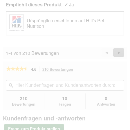
Empfiehlt dieses Produkt
✔
Ja
Ursprünglich erschienen auf Hill's Pet
Nutrition
1-4 von 210 Bewertungen
Zurück
◄
Weiter
►
Reviews
Revie
★★★★★
★★★★★
4.6
210 Bewertungen
Mit
dieser
4.6
von
Aktion
Hier
Hie
5
navigierst
Kundenfragen
ϙ
Kun
Sternen.
du
und
un
Bewertungen
zu
Kundenantworten
Kun
210
10
0
lesen
den
durchsuchen
du
für
Bewertungen
Fragen
Antworten
Bewertungen.
Hill's
Science
Kundenfragen und -antworten
Plan
Trockenfutter
Hund,
Frage zum Produkt stellen
Light,