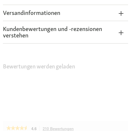
Versandinformationen
Kundenbewertungen und -rezensionen
verstehen
Bewertungen werden geladen
★★★★★
★★★★★
4.6
210 Bewertungen
Mit