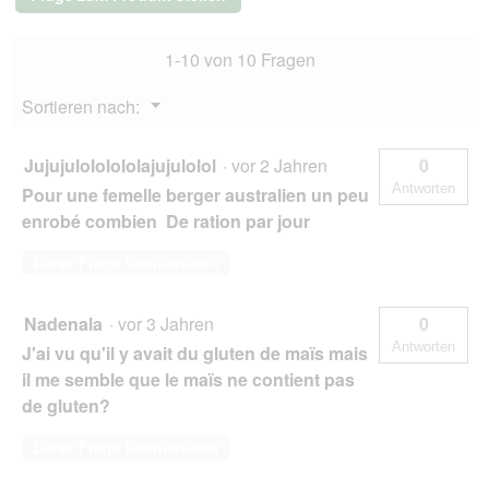
Medium
Adult,
1-10 von 10 Fragen
mit
Huhn
14
Menü
Sortieren nach:
kg
▼
Jujujulololololajujulolol
·
vor 2 Jahren
0
Antworten
Pour une femelle berger australien un peu
enrobé combien De ration par jour
Diese Frage beantworten
Nadenala
·
vor 3 Jahren
0
Antworten
J'ai vu qu'il y avait du gluten de maïs mais
il me semble que le maïs ne contient pas
de gluten?
Diese Frage beantworten