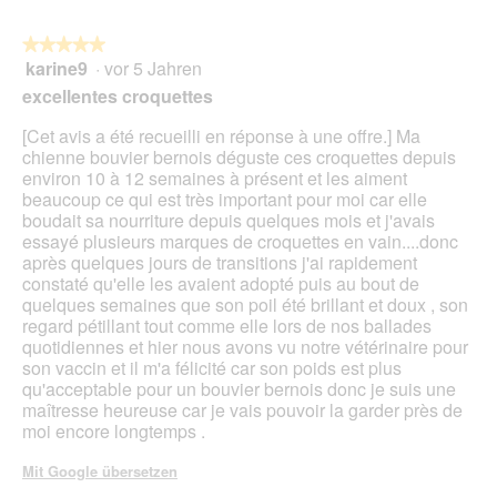
★★★★★
★★★★★
karine9
·
vor 5 Jahren
5
von
excellentes croquettes
5
Sternen.
[Cet avis a été recueilli en réponse à une offre.] Ma
chienne bouvier bernois déguste ces croquettes depuis
environ 10 à 12 semaines à présent et les aiment
beaucoup ce qui est très important pour moi car elle
boudait sa nourriture depuis quelques mois et j'avais
essayé plusieurs marques de croquettes en vain....donc
après quelques jours de transitions j'ai rapidement
constaté qu'elle les avaient adopté puis au bout de
quelques semaines que son poil été brillant et doux , son
regard pétillant tout comme elle lors de nos ballades
quotidiennes et hier nous avons vu notre vétérinaire pour
son vaccin et il m'a félicité car son poids est plus
qu'acceptable pour un bouvier bernois donc je suis une
maîtresse heureuse car je vais pouvoir la garder près de
moi encore longtemps .
Mit Google übersetzen