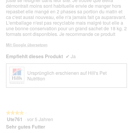
juste se résigner dans leur site. Je trouvé que Bella
f
e
démontrait moins sont habituelle envie de manger hors
n
s
repasbet elle mangé en 2 phases sa portion du matin et
e
D
ca c'est aussi nouveau, elle n'a jamais fait ça auparavant.
t
i
L'emballage n'est pas recyclable mais malgré tout elle a
.
a
une bonne conservation pour un grand sachet de 18 kg. 2
l
formats sont disponibles. Je recommande ce produit
o
g
Mit Google übersetzen
f
e
Empfiehlt dieses Produkt
✔
Ja
l
d
g
Ursprünglich erschienen auf Hill's Pet
e
Nutrition
ö
f
f
n
e
t
★★★★★
★★★★★
.
Ute761
·
vor 5 Jahren
4
von
Sehr gutes Futter
5