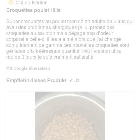
unte
Online-Käufer
*
Sternen.
aufg
Croquettes poulet Hills
Inhal
aktua
Super croquettes au poulet mon chien adulte de 5 ans qui
avait des problèmes allergiques je lui prenez des
croquettes au saumon mais dégage trop d’odeur
corporelle celle-ci il les a aimé alors que j’ai changé
complètement de gamme ces nouvelles croquettes sont
géniales prix intéressant quantité 14kl livraison ultra
rapide 3 jours je suis vraiment satisfaite
Mit Google übersetzen
Empfiehlt dieses Produkt
✔
Ja