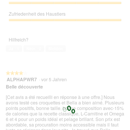
f
von
e
n
d
e
5
Preis-
i
g
i
l
Leistungs-
n
z
e
Zufriedenheit des Haustiers
d
Verhältnis,
m
u
s
g
5
o
Zufriedenheit
F
e
e
von
d
des
o
r
ö
5
a
Haustiers,
t
A
f
Hilfreich?
l
5
o
k
f
e
von
3
t
Ja ·
1
Nein ·
0
Melden
n
s
5
.
i
e
D
o
t
i
n
.
a
w
l
★★★★★
★★★★★
i
o
ALPHAPWR7
·
vor 5 Jahren
r
4
g
d
von
Belle découverte
f
e
5
e
i
Sternen.
[Cet avis a été recueilli en réponse à une offre.] Nous
l
n
avons testé ces croquettes et Bella a bien aimé. Plusieurs
d
m
points positifs, bonne taille, bonne composition avec-15%
g
o
de calories que la recette classique, L-Carnitine et Omega
e
d
6 et 4 pour un poids idéal et pelage brillant. Son prix est
ö
a
abordable, sa procuration moins accessible mais il faut
f
l