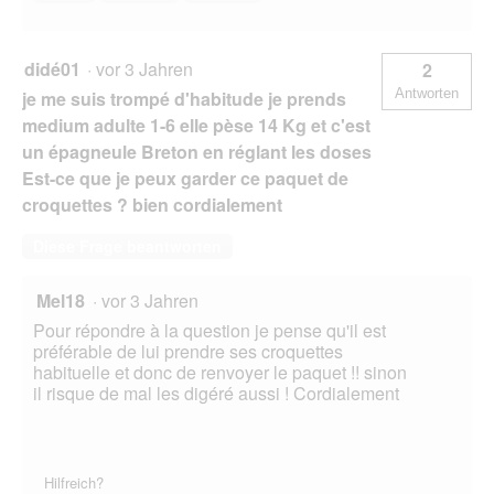
didé01
·
vor 3 Jahren
2
Antworten
je me suis trompé d'habitude je prends
medium adulte 1-6 elle pèse 14 Kg et c'est
un épagneule Breton en réglant les doses
Est-ce que je peux garder ce paquet de
croquettes ? bien cordialement
Diese Frage beantworten
Mel18
·
vor 3 Jahren
Pour répondre à la question je pense qu'il est
préférable de lui prendre ses croquettes
habituelle et donc de renvoyer le paquet !! sinon
il risque de mal les digéré aussi ! Cordialement
Hilfreich?