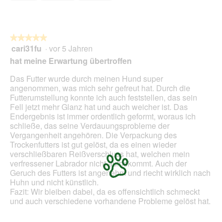
5
.
i
o
n
w
★★★★★
★★★★★
i
cari31fu
·
vor 5 Jahren
r
5
d
von
hat meine Erwartung übertroffen
e
5
i
Sternen.
Das Futter wurde durch meinen Hund super
n
angenommen, was mich sehr gefreut hat. Durch die
m
Futterumstellung konnte ich auch feststellen, das sein
o
Fell jetzt mehr Glanz hat und auch weicher ist. Das
d
Endergebnis ist immer ordentlich geformt, woraus ich
a
schließe, das seine Verdauungsprobleme der
l
Vergangenheit angehören. Die Verpackung des
e
Trockenfutters ist gut gelöst, da es einen wieder
s
verschließbaren Reißverschluss hat, welchen mein
D
verfressener Labrador nicht aufbekommt. Auch der
i
Geruch des Futters ist angenehm und riecht wirklich nach
a
Huhn und nicht künstlich.
l
Fazit: Wir bleiben dabei, da es offensichtlich schmeckt
o
und auch verschiedene vorhandene Probleme gelöst hat.
g
f