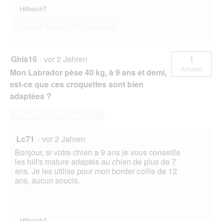
Hilfreich?
Ja ·
0
Nein ·
0
Melden
Ghis16
·
vor 2 Jahren
1
Antwort
Mon Labrador pèse 40 kg, à 9 ans et demi,
est-ce que ces croquettes sont bien
adaptées ?
Diese Frage beantworten
Lc71
·
vor 2 Jahren
Bonjour, si votre chien a 9 ans je vous conseille
les hill's mature adaptés au chien de plus de 7
ans. Je les utilise pour mon border collie de 12
ans, aucun soucis.
Hilfreich?