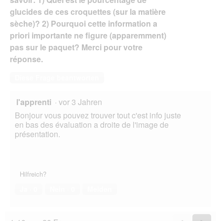
glucides de ces croquettes (sur la matière
sèche)? 2) Pourquoi cette information a
priori importante ne figure (apparemment)
pas sur le paquet? Merci pour votre
réponse.
Diese Frage beantworten
l'apprenti
·
vor 3 Jahren
Bonjour vous pouvez trouver tout c'est info juste
en bas des évaluation a droite de l'image de
présentation.
Hilfreich?
Ja ·
0
Nein ·
0
Melden