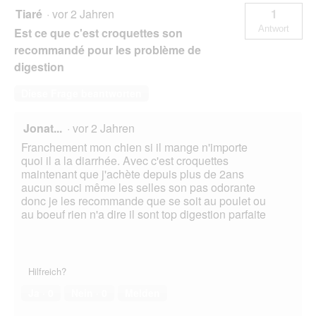
Tiaré
·
vor 2 Jahren
1
Antwort
Est ce que c'est croquettes son
recommandé pour les problème de
digestion
Diese Frage beantworten
Jonat...
·
vor 2 Jahren
Franchement mon chien si il mange n'importe
quoi il a la diarrhée. Avec c'est croquettes
maintenant que j'achète depuis plus de 2ans
aucun souci même les selles son pas odorante
donc je les recommande que se soit au poulet ou
au boeuf rien n'a dire il sont top digestion parfaite
Hilfreich?
Ja ·
0
Nein ·
0
Melden