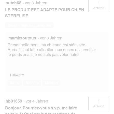
outch68
·
vor 3 Jahren
1
Antwort
LE PRODUIT EST ADAPTE POUR CHIEN
STERELISE
Diese Frage beantworten
mamietoutous
·
vor 3 Jahren
Personnellement, ma chienne est stérilisée.
Après,il faut faire attention aux doses et surveiller
le poids .mais je ne suis pas vétérinaire
Hilfreich?
Ja ·
0
Nein ·
0
Melden
hb01659
·
vor 4 Jahren
1
Antwort
Bonjour. Pourriez-vous s.v.p. me faire
savoir: 1) Quel est le pourcentage de