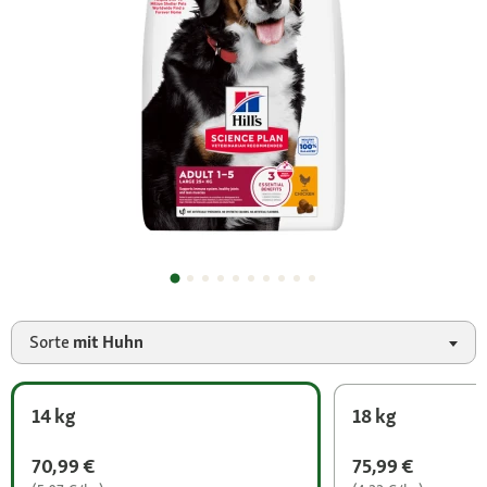
Sorte
mit Huhn
14 kg
18 kg
70,99 €
75,99 €