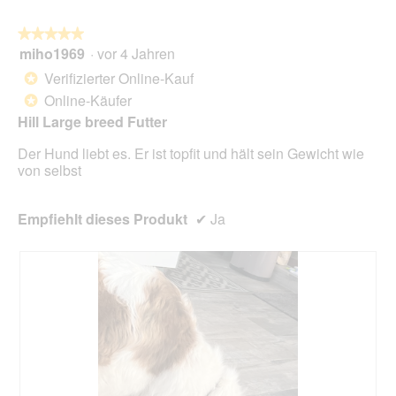
★★★★★
★★★★★
miho1969
·
vor 4 Jahren
5
von
Verifizierter Online-Kauf
*
5
Online-Käufer
*
Sternen.
Hill Large breed Futter
Der Hund liebt es. Er ist topfit und hält sein Gewicht wie
von selbst
Empfiehlt dieses Produkt
✔
Ja