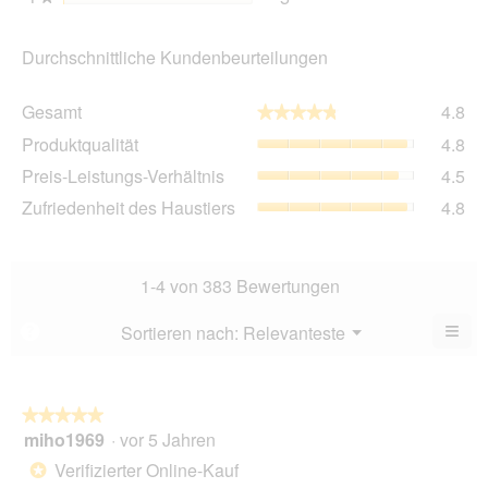
Durchschnittliche Kundenbeurteilungen
Ge
Gesamt
4.8
★★★★★
★★★★★
Dur
Pro
Produktqualität
4.8
Bew
Dur
4.8
Pre
Preis-Leistungs-Verhältnis
4.5
Bew
von
Lei
4.8
Zuf
Zufriedenheit des Haustiers
4.8
5.
Ver
von
des
Dur
5.
Hau
Bew
Dur
4.5
Bew
1-4 von 383 Bewertungen
von
4.8
5.
von
≡
Menü
Sortieren nach:
Relevanteste
?
▼
5.
Wen
Sie
auf
die
folg
★★★★★
★★★★★
Scha
miho1969
·
vor 5 Jahren
5
klic
von
wird
Verifizierter Online-Kauf
*
der
5