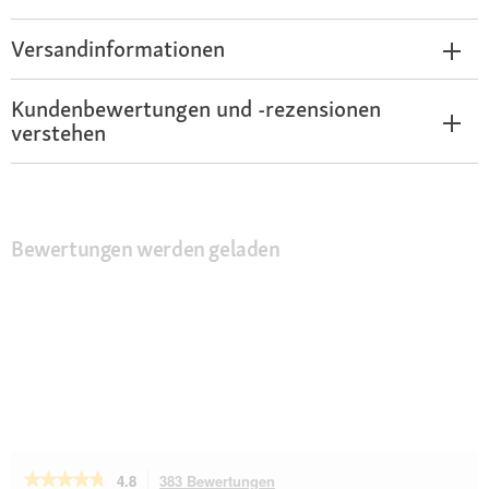
Versandinformationen
Kundenbewertungen und -rezensionen
verstehen
Bewertungen werden geladen
★★★★★
★★★★★
4.8
383 Bewertungen
Mit