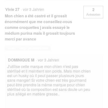
Vivie 27
·
vor 3 Jahren
2
Antworten
Mon chien a été castré et il grossit
énormément que me conseillez-vous
comme croquettes j avais essayé le
médium purina mais il grossit toujours
merci par avance
Diese Frage beantworten
DOMINIQUE M
·
vor 3 Jahren
J'utilise cette marque mon chien n'est pas
stérilisé et il maintient son poids. Mais mon chien
est un husky où il peut passer plusieurs jours
sans manger! Si votre chien est très gourmand
peut être prendre la même marque pour chien
stérilisé où la composition est sans doute un peu
plus allégé en matière grasse..