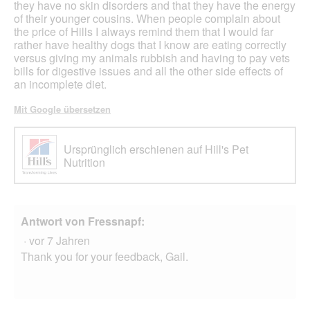
ö
a
they have no skin disorders and that they have the energy
f
l
of their younger cousins. When people complain about
f
e
the price of Hills I always remind them that I would far
n
s
rather have healthy dogs that I know are eating correctly
e
D
versus giving my animals rubbish and having to pay vets
t
i
bills for digestive issues and all the other side effects of
.
a
an incomplete diet.
l
o
Mit Google übersetzen
g
f
e
Ursprünglich erschienen auf Hill's Pet
l
Nutrition
d
g
e
ö
Antwort von Fressnapf:
f
f
·
vor 7 Jahren
n
Thank you for your feedback, Gail.
e
t
.