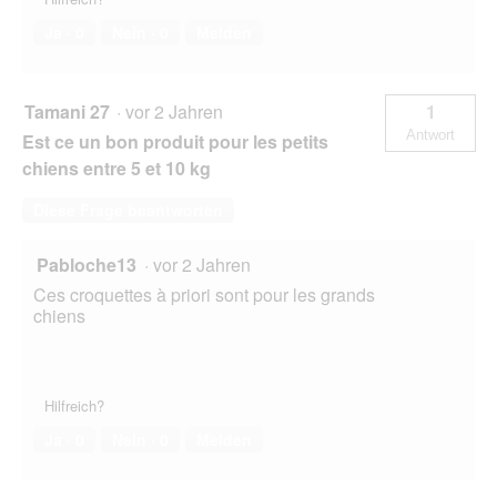
Ja ·
0
Nein ·
0
Melden
Tamani 27
·
vor 2 Jahren
1
Antwort
Est ce un bon produit pour les petits
chiens entre 5 et 10 kg
Diese Frage beantworten
Pabloche13
·
vor 2 Jahren
Ces croquettes à priori sont pour les grands
chiens
Hilfreich?
Ja ·
0
Nein ·
0
Melden