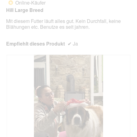
unte
Online-Käufer
*
Sternen.
aufg
Hill Large Breed
Inhal
aktua
Mit diesem Futter läuft alles gut. Kein Durchfall, keine
Blähungen etc. Benutze es seit jahren.
Empfiehlt dieses Produkt
✔
Ja