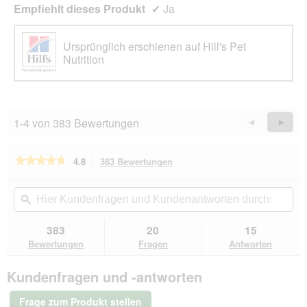
e
Empfiehlt dieses Produkt
✔
Ja
l
d
Ursprünglich erschienen auf Hill's Pet
g
Nutrition
e
ö
f
f
n
1-4 von 383 Bewertungen
Zurück
◄
Weiter
►
e
Reviews
Revie
t
.
★★★★★
★★★★★
4.8
383 Bewertungen
Mit
dieser
4.8
von
Aktion
Hier
Hie
5
navigierst
Kundenfragen
ϙ
Kun
Sternen.
du
und
un
Bewertungen
zu
Kundenantworten
Kun
383
20
15
lesen
den
durchsuchen
du
für
Bewertungen
Fragen
Antworten
Bewertungen.
Hill's
Science
Kundenfragen und -antworten
Plan
Trockenfutter
Hund,
Frage zum Produkt stellen
Large