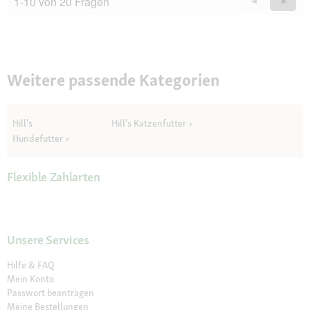
1-10 von 20 Fragen
Zurück
◄
Weiter
►
Questions
Quest
Weitere passende Kategorien
Hill's
Hill's Katzenfutter
Hundefutter
Flexible Zahlarten
Unsere Services
Hilfe & FAQ
Mein Konto
Passwort beantragen
Meine Bestellungen