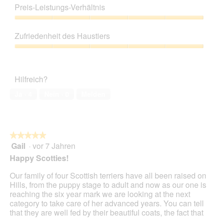
5
d
Preis-Leistungs-Verhältnis
u
t
von
e
n
d
5
Preis-
i
g
i
Leistungs-
n
z
e
Zufriedenheit des Haustiers
Verhältnis,
m
u
s
5
o
Zufriedenheit
F
e
von
d
des
o
r
5
a
Haustiers,
t
A
Hilfreich?
l
5
o
k
e
von
2
t
Ja ·
4
Nein ·
0
Melden
s
5
.
i
D
o
i
n
a
w
l
★★★★★
★★★★★
i
o
Gail
·
vor 7 Jahren
r
5
g
d
von
Happy Scotties!
f
e
5
e
i
Sternen.
Our family of four Scottish terriers have all been raised on
l
n
Hills, from the puppy stage to adult and now as our one is
d
m
reaching the six year mark we are looking at the next
g
o
category to take care of her advanced years. You can tell
e
d
that they are well fed by their beautiful coats, the fact that