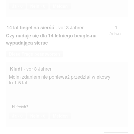
Ja ·
0
Nein ·
0
Melden
14 lat begel na sierść
·
vor 3 Jahren
1
Antwort
Czy nadaje się dla 14 letniego beagle-na
wypadająca siersc
Diese Frage beantworten
Kludi
·
vor 3 Jahren
Moim zdaniem nie ponieważ przedział wiekowy
to 1-5 lat
Hilfreich?
Ja ·
0
Nein ·
0
Melden