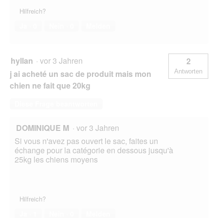
Hilfreich?
Ja ·
0
Nein ·
0
Melden
hyllan
·
vor 3 Jahren
2
Antworten
j ai acheté un sac de produit mais mon
chien ne fait que 20kg
Diese Frage beantworten
DOMINIQUE M
·
vor 3 Jahren
Si vous n'avez pas ouvert le sac, faites un
échange pour la catégorie en dessous jusqu'à
25kg les chiens moyens
Hilfreich?
Ja ·
1
Nein ·
0
Melden