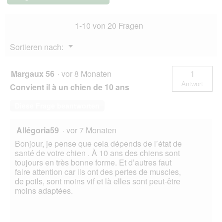
Breed
Adult,
1-10 von 20 Fragen
mit
Huhn
14
Menü
Sortieren nach:
kg
▼
Margaux 56
·
vor 8 Monaten
1
Antwort
Convient il à un chien de 10 ans
Diese Frage beantworten
Allégoria59
·
vor 7 Monaten
Bonjour, je pense que cela dépends de l’état de
santé de votre chien . À 10 ans des chiens sont
toujours en très bonne forme. Et d’autres faut
faire attention car ils ont des pertes de muscles,
de poils, sont moins vif et là elles sont peut-être
moins adaptées.