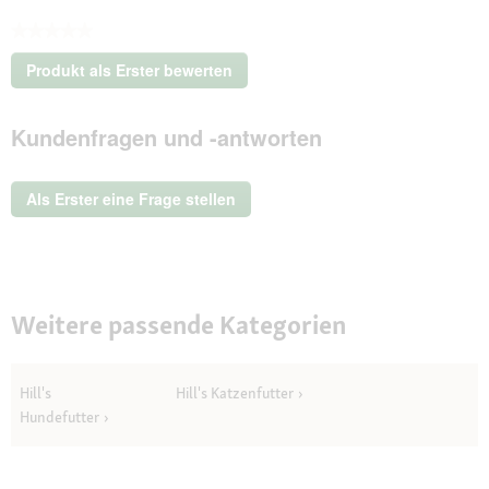
★★★★★
Kein
Produkt als Erster bewerten
Beurteilungswert
.
Mit
Kundenfragen und -antworten
dieser
Aktion
wird
ein
Als Erster eine Frage stellen
modales
Dialogfeld
geöffnet.
Weitere passende Kategorien
Hill's
Hill's Katzenfutter
Hundefutter