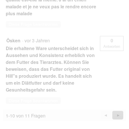
malade et je ne veux pas le rendre encore
plus malade
Diese Frage beantworten
Ösken
·
vor 3 Jahren
0
Antworten
Die erhaltene Ware unterscheidet sich in
Aussehen und Konsistenz erheblich von
dem Futter des Tierarztes. Können Sie
beweisen, dass das Futter original von
Hill"s produziert wurde. Es handelt sich
um ein Diätfutter und darf keine
Gesunheitsgefahr sein.
Diese Frage beantworten
1-10 von 11 Fragen
Zurück
◄
Weiter
►
Questions
Quest