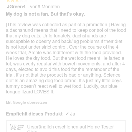
Scha
JGreen4
·
vor 9 Monaten
3
klic
von
wird
My dog is not a fan. But that’s okay.
der
5
unte
Sternen.
[This review was collected as part of a promotion.] Having
aufg
Inhal
a dachshund means that I need to keep control of the food
aktua
that my dog eats. Unfortunately, dachshunds are
susceptible to obesity and back/leg problems if their diet
is not kept under strict control. Over the course of the 4
week trial, Archie was indifferent with the food provided.
He loves the dry food. But the wet food meant He farted a
lot, was overly regular with bowel movements, and after 4
days, elected to avoid this food for the remainder of the
trial. It’s not that the product is bad or anything. Science
diet is an amazing dog food brand. It’s just my little boys
tummy doesn’t react well to wet food. Luckily, our blue
tongue lizard LOVES it.
Mit Google übersetzen
Empfiehlt dieses Produkt
✔
Ja
Ursprünglich erschienen auf Home Tester