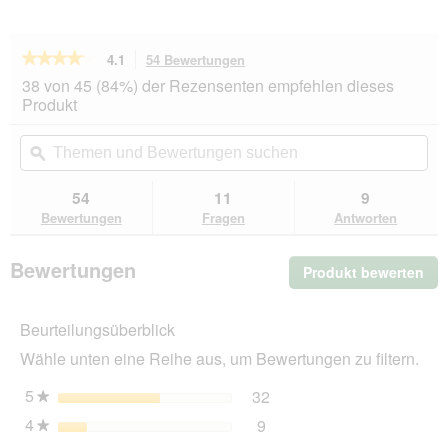
★★★★★
★★★★★
4.1
54 Bewertungen
Mit
dieser
4.1
38 von 45 (84%) der Rezensenten empfehlen dieses
von
Aktion
Produkt
5
navigierst
Sternen.
du
Themen
Th
Bewertungen
zu
und
ϙ
un
lesen
den
Bewertungen
Be
für
Bewertungen.
Hill's
suchen
su
54
11
9
Prescription
Bewertungen
Fragen
Antworten
Diet
i/d
Low
Bewertungen
Produkt bewerten
.
Fat
12x360
Mit
g
die
Beurteilungsüberblick
Akt
wir
Wähle unten eine Reihe aus, um Bewertungen zu filtern.
ein
mo
5
Sterne
32
32 Bewertungen mit 5 St
Auswählen, um nach Bewer
★
Dia
4
Sterne
9
geö
9 Bewertungen mit 4 Ster
Auswählen, um nach Bewer
★