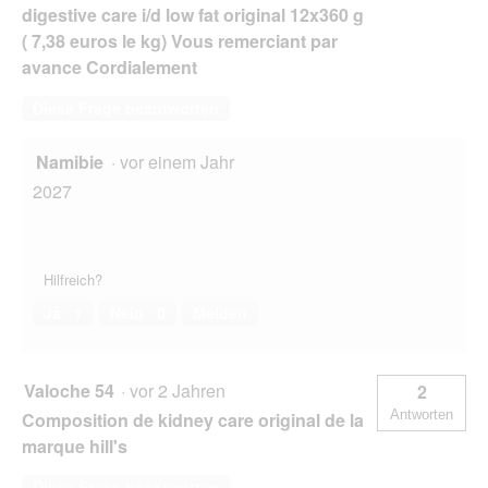
digestive care i/d low fat original 12x360 g
( 7,38 euros le kg) Vous remerciant par
avance Cordialement
Diese Frage beantworten
Namibie
·
vor einem Jahr
2027
Hilfreich?
Ja ·
1
Nein ·
0
Melden
Valoche 54
·
vor 2 Jahren
2
Antworten
Composition de kidney care original de la
marque hill's
Diese Frage beantworten