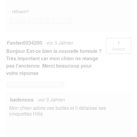
Hilfreich?
Ja ·
0
Nein ·
0
Melden
Fanfan0334200
·
vor 3 Jahren
1
Antwort
Bonjour Est-ce bien la nouvelle formule ?
Très important car mon chien ne mange
pas l’ancienne Merci beaucoup pour
votre réponse
Diese Frage beantworten
badenoos
·
vor 3 Jahren
Mon chien adore ces boites et il délaisse ses
croquettes Hills