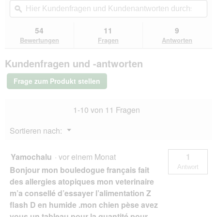
Aktion
i
5
navigierst
Kundenfragen
ϙ
Kun
n
Sternen.
du
und
un
m
Bewertungen
zu
Kundenantworten
Kun
54
11
9
lesen
o
den
durchsuchen
du
für
Bewertungen
Fragen
Antworten
d
Bewertungen.
Hill's
a
Prescription
l
Kundenfragen und -antworten
Diet
e
i/d
s
Low
Frage zum Produkt stellen
Fat
D
12x360
i
g
a
1-10 von 11 Fragen
l
o
Menü
Sortieren nach:
g
▼
f
e
Yamochalu
·
vor einem Monat
1
l
Antwort
Bonjour mon bouledogue français fait
d
g
des allergies atopiques mon veterinaire
e
m’a consellé d’essayer l’alimentation Z
ö
flash D en humide .mon chien pèse avez
f
vous un tableau pour la quantité pour
f