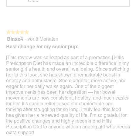
Club
★★★★★
★★★★★
Binxx4
·
vor 8 Monaten
5
von
Best change for my senior pup!
5
Sternen.
[This review was collected as part of a promotion.] Hills
Prescription Diet has made an incredible difference in my
senior girl’s health and overall wellbeing. Since switching
her to this food, she has shown a remarkable boost in
energy and enthusiasm. She’s brighter, more active, and
eager for her daily walks again. One of the biggest
improvements has been her digestion — her bowel
movements are now consistent, healthy, and much easier
for her. It’s such a relief to see her comfortable and
thriving after struggling for so long. I truly feel this food
has given her a renewed quality of life. I’m so grateful for
the positive changes and highly recommend Hills
Prescription Diet to anyone with an ageing girl who needs
extra support