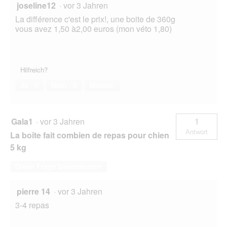
joseline12
·
vor 3 Jahren
La différence c'est le prix!, une boite de 360g
vous avez 1,50 à2,00 euros (mon véto 1,80)
Hilfreich?
Ja ·
0
Nein ·
0
Melden
Gala1
·
vor 3 Jahren
1
Antwort
La boîte fait combien de repas pour chien
5 kg
Diese Frage beantworten
pierre 14
·
vor 3 Jahren
3-4 repas