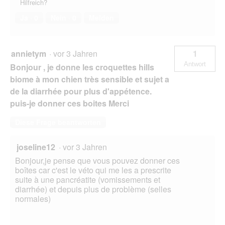
Hilfreich?
Ja ·
0
Nein ·
0
Melden
annietym
·
vor 3 Jahren
1
Antwort
Bonjour , je donne les croquettes hills
biome à mon chien très sensible et sujet a
de la diarrhée pour plus d'appétence.
puis-je donner ces boites Merci
Diese Frage beantworten
joseline12
·
vor 3 Jahren
Bonjour,je pense que vous pouvez donner ces
boîtes car c'est le véto qui me les a prescrite
suite à une pancréatite (vomissements et
diarrhée) et depuis plus de problème (selles
normales)