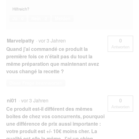
Hilfreich?
Ja ·
0
Nein ·
0
Melden
Marvelpatty
·
vor 3 Jahren
0
Antworten
Quand j'ai commandé ce produit la
première fois ce n'était pas du tout la
même préparation que maintenant avez
vous changé la recette ?
Diese Frage beantworten
ni01
·
vor 3 Jahren
0
Antworten
Ce produit est-il différent des mêmes
boites de chez vos concurrents, pourquoi
une différence de prix aussi importante :
votre produit est +/- 10€ moins cher. La
qualité est-elle la même. J'ai un chien