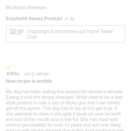
Mit Google übersetzen
Empfiehlt dieses Produkt
✔
Ja
Ursprünglich erschienen auf Home Tester
Club
★★★★★
★★★★★
KRSc
·
vor 2 Jahren
1
von
New recipe is terrible
5
Sternen.
My dog has been eating this product for almost a decade.
Eating it until the recipe changed. What used to be a loaf-
style product is now a can of sticky goo that I can barely
get off the spoon. The dog has to lap at it to get it up, if
she attempts to chew it she gets it stuck all over he teeth
and roof of her mouth and in her fur. She has lived with
chronic pancreatitis for over 13 years and will now likely
end up with dental disease due to this food sticking to her