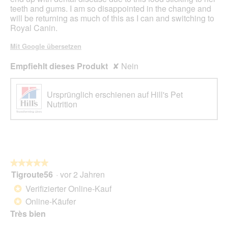
teeth and gums. I am so disappointed in the change and
will be returning as much of this as I can and switching to
Royal Canin.
Mit Google übersetzen
Empfiehlt dieses Produkt
✘
Nein
Ursprünglich erschienen auf Hill's Pet
Nutrition
★★★★★
★★★★★
Tigroute56
·
vor 2 Jahren
5
von
Verifizierter Online-Kauf
*
5
Online-Käufer
*
Sternen.
Très bien