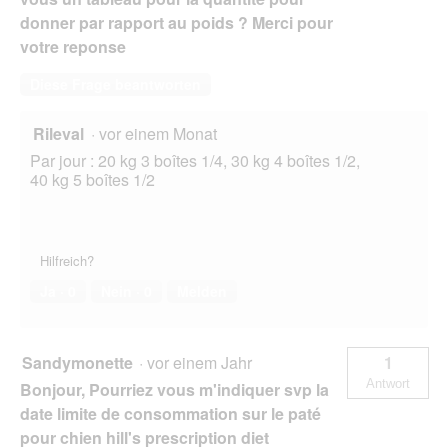
n
donner par rapport au poids ? Merci pour
e
votre reponse
t
.
Diese Frage beantworten
Rileval
·
vor einem Monat
Par jour : 20 kg 3 boîtes 1/4, 30 kg 4 boîtes 1/2,
40 kg 5 boîtes 1/2
Hilfreich?
Ja ·
0
Nein ·
0
Melden
Sandymonette
·
vor einem Jahr
1
Antwort
Bonjour, Pourriez vous m'indiquer svp la
date limite de consommation sur le paté
pour chien hill's prescription diet