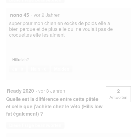
nono 45
·
vor 2 Jahren
super pour mon chien en excès de poids elle a
bien perdue et de plus elle qui ne voulait pas de
croquettes elle les aiment
Hilfreich?
Ja ·
0
Nein ·
0
Melden
Ready 2020
·
vor 3 Jahren
2
Antworten
Quelle est la différence entre cette pâtée
et celle que j'achète chez le véto (Hills low
fat également) ?
Diese Frage beantworten