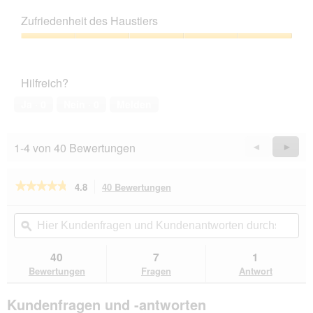
5
Preis-
Leistungs-
Zufriedenheit des Haustiers
Verhältnis,
5
Zufriedenheit
von
des
5
Haustiers,
Hilfreich?
5
von
Ja ·
0
Nein ·
0
Melden
5
1-4 von 40 Bewertungen
Zurück
◄
Weiter
►
Reviews
Revie
★★★★★
★★★★★
4.8
40 Bewertungen
Mit
dieser
4.8
von
Aktion
Hier
Hie
5
navigierst
Kundenfragen
ϙ
Kun
Sternen.
du
und
un
Bewertungen
zu
Kundenantworten
Kun
40
7
1
lesen
den
durchsuchen
du
für
Bewertungen
Fragen
Antwort
Bewertungen.
Hill's
Prescription
Kundenfragen und -antworten
Diet
Digestive