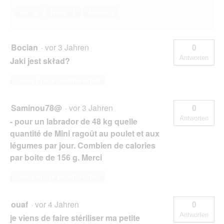
Ja ·
0
Nein ·
1
Melden
Bocian
·
vor 3 Jahren
0
Antworten
Jaki jest skład?
Diese Frage beantworten
Saminou78@
·
vor 3 Jahren
0
Antworten
- pour un labrador de 48 kg quelle
quantité de Mini ragoût au poulet et aux
légumes par jour. Combien de calories
par boite de 156 g. Merci
Diese Frage beantworten
ouaf
·
vor 4 Jahren
0
Antworten
je viens de faire stériliser ma petite