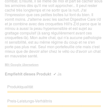
combat. Ensuite, il se méfie de moi et part se cacher sous
l
les armoires dès qu'il me voit approcher... Il peut rester
e
caché très longtemps et ne sortir que la nuit. J'ai
s
l'impression que ces petites boîtes lui font du bien. Il
D
vomit moins. J'alterne avec les sachet Digestive Care i/d
i
et je combine avec des croquettes Hill's Z/d parce que le
a
minou a aussi la peau hypersensible et est sujet au
l
grattage compulsif (à sang régulièrement avant ces
o
croquettes-là). Mon autre chat, qui n'a aucune pathologie
g
ni sensibilité, est au même régime du coup et ne s'en
f
porte pas plus mal. Seul mon portefeuille crie mais c'est
e
mieux que de devoir aller chez le véto ou d'avoir un chat
l
en mauvaise santé.
d
g
Mit Google übersetzen
e
ö
Empfiehlt dieses Produkt
✔
Ja
f
f
n
Produktqualität
e
t
Produktqualität,
.
5
Preis-Leistungs-Verhältnis
von