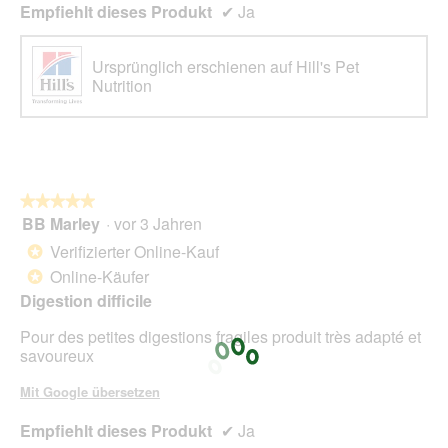
Empfiehlt dieses Produkt
✔
Ja
Ursprünglich erschienen auf Hill's Pet
Nutrition
★★★★★
★★★★★
BB Marley
·
vor 3 Jahren
5
von
Verifizierter Online-Kauf
*
5
Online-Käufer
*
Sternen.
Digestion difficile
Pour des petites digestions fragiles produit très adapté et
savoureux
Mit Google übersetzen
Empfiehlt dieses Produkt
✔
Ja