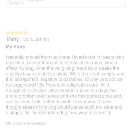
★★★★★
★★★★★
Marty
·
vor 8 Jahren
5
von
My Story
5
Sternen.
I recently moved from the home I lived in for 10 years with
my collie. I never thought the stress of the move would
effect my dog. After the vet giving meds for 2 weeks the
digstive issues didn't go away. We did a stool sample and
the lab reported negative to parasites. On my vets advice
he suggested Hills Presription digestive care. I/d. I
brought it in chicken stew version and within days the
entire problem went away and she has perfect stool and I
can tell was feels better as well. I never would have
thought stress of moving would cause such an issue and
a simple fix like changing dog food would correct it.
Mit Google übersetzen