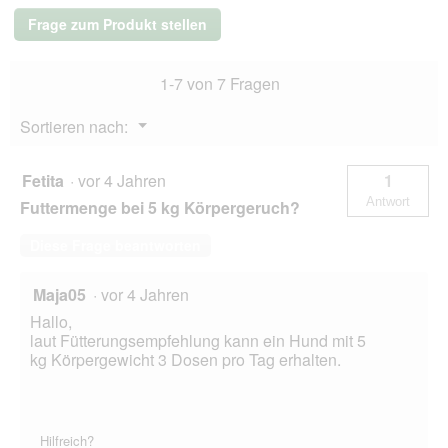
Care
Frage zum Produkt stellen
i/d
Stress
Mini
1-7 von 7 Fragen
Ragout
mit
Huhn
Menü
Sortieren nach:
und
▼
Gemüse
24x156
g
Fetita
·
vor 4 Jahren
1
Antwort
Futtermenge bei 5 kg Körpergeruch?
Diese Frage beantworten
Maja05
·
vor 4 Jahren
Hallo,
laut Fütterungsempfehlung kann ein Hund mit 5
kg Körpergewicht 3 Dosen pro Tag erhalten.
Hilfreich?