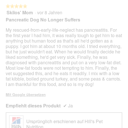
die
folg
★★★★★
★★★★★
Scha
Skilos' Mom
·
vor 8 Jahren
5
klic
von
wird
Pancreatic Dog No Longer Suffers
der
5
unte
Sternen.
My rescued-from-early-life-neglect has pancreatitis. For
aufg
Inhal
the first year I had him, it was really tough to get him to eat
aktua
anything but human food as that's all he'd gotten as a
puppy. I got him at about 10 months old. I tried everything,
but he just wouldn't eat. When he would finally decide he
liked something, he'd get very sick. Finally, he was
diagnosed with pancreatitis and put on a very low-fat diet.
Most low-fat foods were not tempting to him. Finally, the
vet suggested this, and he eats it readily. I mix with a low
fat kibble, boiled ground turkey, and some peas & carrots.
I am thankful for this food, and so is my dog!
Mit Google übersetzen
Empfiehlt dieses Produkt
✔
Ja
Ursprünglich erschienen auf Hill's Pet
Nutrition