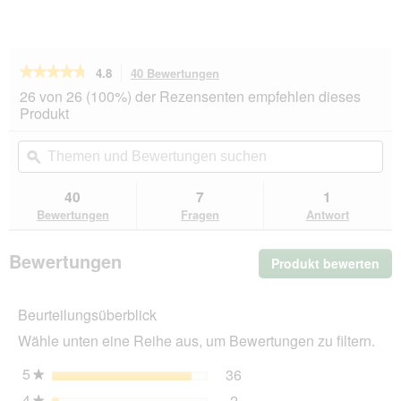
★★★★★
★★★★★
4.8
40 Bewertungen
Mit
dieser
4.8
26 von 26 (100%) der Rezensenten empfehlen dieses
von
Aktion
Produkt
5
navigierst
Sternen.
du
Themen
Th
Bewertungen
zu
und
ϙ
un
lesen
den
Bewertungen
Be
für
Bewertungen.
Hill's
suchen
su
40
7
1
Prescription
Bewertungen
Fragen
Antwort
Diet
Digestive
Care
Bewertungen
Produkt bewerten
.
i/d
Stress
Mit
Mini
die
Ragout
Beurteilungsüberblick
Akt
mit
wir
Huhn
Wähle unten eine Reihe aus, um Bewertungen zu filtern.
ein
und
Gemüse
mo
5
Sterne
36
36 Bewertungen mit 5 St
Auswählen, um nach Bewer
★
24x156
Dia
g
4
Sterne
2
geö
★