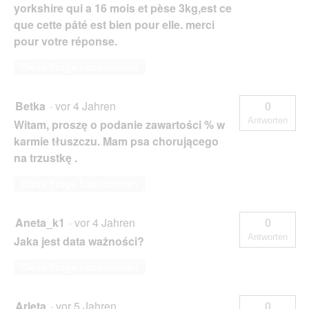
yorkshire qui a 16 mois et pèse 3kg,est ce
que cette pâté est bien pour elle. merci
pour votre réponse.
Diese Frage beantworten
Betka
·
vor 4 Jahren
0
Antworten
Witam, proszę o podanie zawartości % w
karmie tłuszczu. Mam psa chorującego
na trzustkę .
Diese Frage beantworten
Aneta_k1
·
vor 4 Jahren
0
Antworten
Jaka jest data ważności?
Diese Frage beantworten
Arleta
·
vor 5 Jahren
0