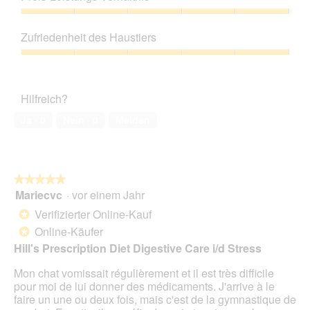
von
d
5
Preis-
i
Leistungs-
e
Zufriedenheit des Haustiers
Verhältnis,
s
5
Zufriedenheit
e
von
des
r
5
Haustiers,
A
Hilfreich?
5
k
von
t
Ja ·
0
Nein ·
0
Melden
5
i
o
n
w
★★★★★
★★★★★
i
Mariecvc
·
vor einem Jahr
r
5
d
von
Verifizierter Online-Kauf
*
e
5
Online-Käufer
*
i
Sternen.
n
Hill's Prescription Diet Digestive Care i/d Stress
m
Mon chat vomissait régulièrement et il est très difficile
o
pour moi de lui donner des médicaments. J'arrive à le
d
faire un une ou deux fois, mais c'est de la gymnastique de
a