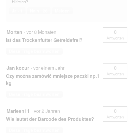
Hilfreich?
Ja ·
1
Nein ·
26
Melden
Morten
·
vor 8 Monaten
0
Antworten
Ist das Trockenfutter Getreidefrei?
Diese Frage beantworten
Jan kocur
·
vor einem Jahr
0
Antworten
Czy można zamówić mniejsze paczki np.1
kg
Diese Frage beantworten
Marleen11
·
vor 2 Jahren
0
Antworten
Wie lautet der Barcode des Produktes?
Diese Frage beantworten