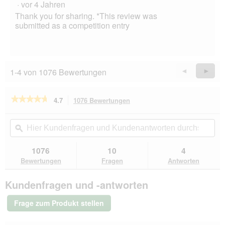
·
vor 4 Jahren
Thank you for sharing. *This review was
submitted as a competition entry
1-4 von 1076 Bewertungen
Zurück
◄
Weiter
►
Reviews
Revie
★★★★★
★★★★★
4.7
1076 Bewertungen
Mit
dieser
4.7
von
Aktion
Hier
Hie
5
navigierst
Kundenfragen
ϙ
Kun
Sternen.
du
und
un
Bewertungen
zu
Kundenantworten
Kun
1076
10
4
lesen
den
durchsuchen
du
für
Bewertungen
Fragen
Antworten
Bewertungen.
Hill's
Prescription
Kundenfragen und -antworten
Diet
c/d
Urinary
Frage zum Produkt stellen
Multicare
3
kg