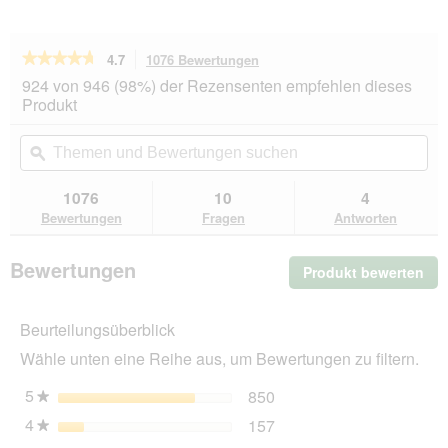
★★★★★
★★★★★
4.7
1076 Bewertungen
Mit
dieser
4.7
924 von 946 (98%) der Rezensenten empfehlen dieses
von
Aktion
Produkt
5
navigierst
Sternen.
du
Themen
Th
Bewertungen
zu
und
ϙ
un
lesen
den
Bewertungen
Be
für
Bewertungen.
Hill's
suchen
su
1076
10
4
Prescription
Bewertungen
Fragen
Antworten
Diet
c/d
Urinary
Bewertungen
Produkt bewerten
.
Multicare
3
Mit
kg
die
Beurteilungsüberblick
Akt
wir
Wähle unten eine Reihe aus, um Bewertungen zu filtern.
ein
mo
5
Sterne
850
850 Bewertungen mit 5 
Auswählen, um nach Bewe
★
Dia
4
Sterne
157
geö
157 Bewertungen mit 4 
Auswählen, um nach Bewe
★