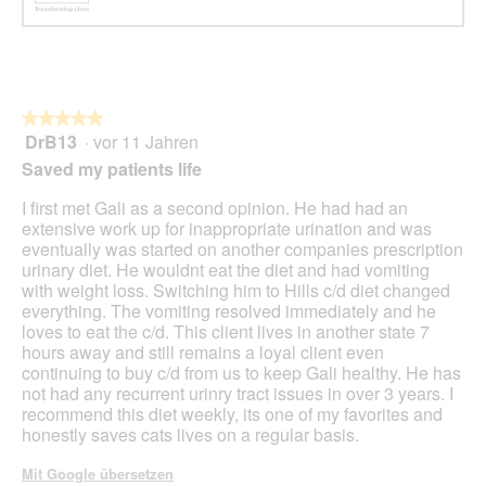
★★★★★
★★★★★
DrB13
·
vor 11 Jahren
5
von
Saved my patients life
5
Sternen.
I first met Gali as a second opinion. He had had an
extensive work up for inappropriate urination and was
eventually was started on another companies prescription
urinary diet. He wouldnt eat the diet and had vomiting
with weight loss. Switching him to Hills c/d diet changed
everything. The vomiting resolved immediately and he
loves to eat the c/d. This client lives in another state 7
hours away and still remains a loyal client even
continuing to buy c/d from us to keep Gali healthy. He has
not had any recurrent urinry tract issues in over 3 years. I
recommend this diet weekly, its one of my favorites and
honestly saves cats lives on a regular basis.
Mit Google übersetzen