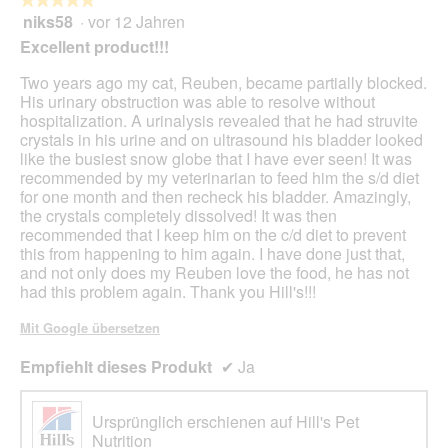
Scha
niks58
·
vor 12 Jahren
5
klic
von
wird
Excellent product!!!
der
5
unte
Sternen.
Two years ago my cat, Reuben, became partially blocked.
aufg
Inhal
His urinary obstruction was able to resolve without
aktua
hospitalization. A urinalysis revealed that he had struvite
crystals in his urine and on ultrasound his bladder looked
like the busiest snow globe that I have ever seen! It was
recommended by my veterinarian to feed him the s/d diet
for one month and then recheck his bladder. Amazingly,
the crystals completely dissolved! It was then
recommended that I keep him on the c/d diet to prevent
this from happening to him again. I have done just that,
and not only does my Reuben love the food, he has not
had this problem again. Thank you Hill's!!!
Mit Google übersetzen
Empfiehlt dieses Produkt
✔
Ja
Ursprünglich erschienen auf Hill's Pet
Nutrition