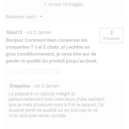
1-10 von 10 Fragen
Menü
Sortieren nach:
▼
Sissi13
·
vor 2 Jahren
2
Antworten
Bonjour Comment bien conserver les
croquettes ? J ai 2 chats ,si j achète un
gros conditionnement, je veux être sur de
garder la qualité du produit jusqu'au bout.
Diese Frage beantworten
Dragofus
·
vor 2 Jahren
Le paquet à un ziplock intégré et
personnellement avec mes deux chats sachant
que je mets plusieurs mois à finir le paquet, j’ai
aucune perte de qualité ou en tout cas je ne
m’en suis pas rendu compte