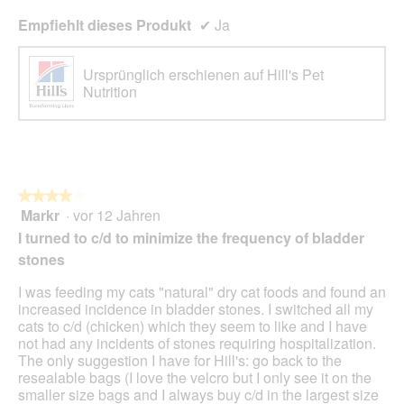
Empfiehlt dieses Produkt
✔
Ja
Ursprünglich erschienen auf Hill's Pet
Nutrition
★★★★★
★★★★★
Markr
·
vor 12 Jahren
4
von
I turned to c/d to minimize the frequency of bladder
5
stones
Sternen.
I was feeding my cats "natural" dry cat foods and found an
increased incidence in bladder stones. I switched all my
cats to c/d (chicken) which they seem to like and I have
not had any incidents of stones requiring hospitalization.
The only suggestion I have for Hill's: go back to the
resealable bags (I love the velcro but I only see it on the
smaller size bags and I always buy c/d in the largest size