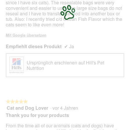
since I have six cats). The resealable bags were very
convenient and easier to use. The large size bags do not
reseal and I have to transfer the food into another box or
tub. Also: I recently tried c/d Ocean Fish Flavor which the
cats seem to like even more!
Mit Google übersetzen
Empfiehlt dieses Produkt
✔
Ja
Ursprünglich erschienen auf Hill's Pet
Nutrition
★★★★★
★★★★★
Cat and Dog Lover
·
vor 4 Jahren
5
von
Thank you for your products
5
Sternen.
From the time all of our animals (cats and dogs) have