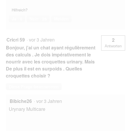
Hilfreich?
Ja ·
0
Nein ·
26
Melden
Cricri 59
·
vor 3 Jahren
2
Antworten
Bonjour, j’ai un chat ayant régulièrement
des calculs . Je dois impérativement le
nourrir avec les croquettes urinary. Mais
De plus il est en surpoids . Quelles
croquettes choisir ?
Diese Frage beantworten
Bibiche26
·
vor 3 Jahren
Urynary Multicare