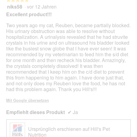
Scha
niks58
·
vor 12 Jahren
5
klic
von
wird
Excellent product!!!
der
5
unte
Sternen.
Two years ago my cat, Reuben, became partially blocked.
aufg
Inhal
His urinary obstruction was able to resolve without
aktua
hospitalization. A urinalysis revealed that he had struvite
crystals in his urine and on ultrasound his bladder looked
like the busiest snow globe that I have ever seen! It was
recommended by my veterinarian to feed him the s/d diet
for one month and then recheck his bladder. Amazingly,
the crystals completely dissolved! It was then
recommended that I keep him on the c/d diet to prevent
this from happening to him again. I have done just that,
and not only does my Reuben love the food, he has not
had this problem again. Thank you Hill's!!!
Mit Google übersetzen
Empfiehlt dieses Produkt
✔
Ja
Ursprünglich erschienen auf Hill's Pet
Nutrition