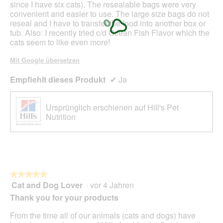
since I have six cats). The resealable bags were very
convenient and easier to use. The large size bags do not
reseal and I have to transfer the food into another box or
tub. Also: I recently tried c/d Ocean Fish Flavor which the
cats seem to like even more!
Mit Google übersetzen
Empfiehlt dieses Produkt
✔
Ja
Ursprünglich erschienen auf Hill's Pet
Nutrition
★★★★★
★★★★★
Cat and Dog Lover
·
vor 4 Jahren
5
von
Thank you for your products
5
Sternen.
From the time all of our animals (cats and dogs) have