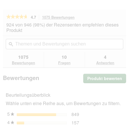
★★★★★
★★★★★
4.7
1075 Bewertungen
Mit
dieser
4.7
924 von 946 (98%) der Rezensenten empfehlen dieses
von
Aktion
Produkt
5
navigierst
Sternen.
du
Themen
Th
Bewertungen
zu
und
ϙ
un
lesen
den
Bewertungen
Be
für
Bewertungen.
Hill's
suchen
su
1075
10
4
Prescription
Bewertungen
Fragen
Antworten
Diet
c/d
Urinary
Bewertungen
Produkt bewerten
.
Multicare
2x3
Mit
kg
die
Beurteilungsüberblick
Akt
wir
Wähle unten eine Reihe aus, um Bewertungen zu filtern.
ein
mo
5
Sterne
849
849 Bewertungen mit 5 
Auswählen, um nach Bewe
★
Dia
4
Sterne
157
geö
157 Bewertungen mit 4 
Auswählen, um nach Bewe
★