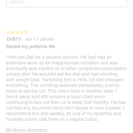
★★★★★
★★★★★
DrB13
·
vor 11 Jahren
5
von
Saved my patients life
5
Sternen.
I first met Gali as a second opinion. He had had an
extensive work up for inappropriate urination and was
eventually was started on another companies prescription
urinary diet. He wouldnt eat the diet and had vomiting
with weight loss. Switching him to Hills c/d diet changed
everything. The vomiting resolved immediately and he
loves to eat the c/d. This client lives in another state 7
hours away and still remains a loyal client even
continuing to buy c/d from us to keep Gali healthy. He has
not had any recurrent urinry tract issues in over 3 years. I
recommend this diet weekly, its one of my favorites and
honestly saves cats lives on a regular basis.
Mit Google übersetzen