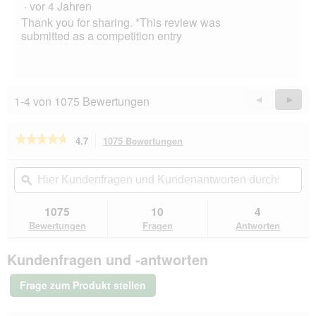
·
vor 4 Jahren
Thank you for sharing. *This review was
submitted as a competition entry
1-4 von 1075 Bewertungen
Zurück
◄
Weiter
►
Reviews
Revie
★★★★★
★★★★★
4.7
1075 Bewertungen
Mit
dieser
4.7
von
Aktion
Hier
Hie
5
navigierst
Kundenfragen
ϙ
Kun
Sternen.
du
und
un
Bewertungen
zu
Kundenantworten
Kun
1075
10
4
lesen
den
durchsuchen
du
für
Bewertungen
Fragen
Antworten
Bewertungen.
Hill's
Prescription
Kundenfragen und -antworten
Diet
c/d
Urinary
Frage zum Produkt stellen
Multicare
2x3
kg