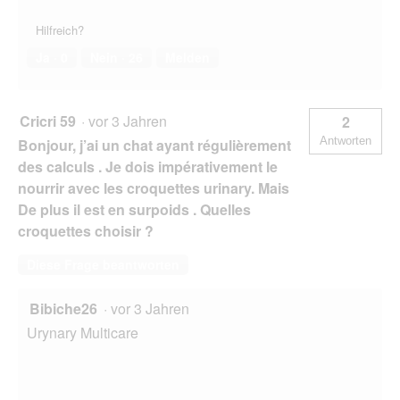
Hilfreich?
Ja ·
0
Nein ·
26
Melden
Cricri 59
·
vor 3 Jahren
2
Antworten
Bonjour, j’ai un chat ayant régulièrement
des calculs . Je dois impérativement le
nourrir avec les croquettes urinary. Mais
De plus il est en surpoids . Quelles
croquettes choisir ?
Diese Frage beantworten
Bibiche26
·
vor 3 Jahren
Urynary Multicare