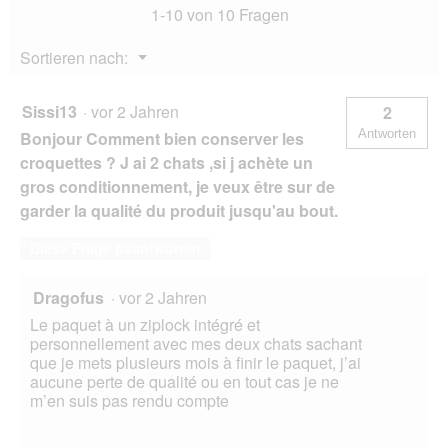
1-10 von 10 Fragen
Menü
Sortieren nach:
▼
Sissi13
·
vor 2 Jahren
2
Antworten
Bonjour Comment bien conserver les
croquettes ? J ai 2 chats ,si j achète un
gros conditionnement, je veux être sur de
garder la qualité du produit jusqu'au bout.
Diese Frage beantworten
Dragofus
·
vor 2 Jahren
Le paquet à un ziplock intégré et
personnellement avec mes deux chats sachant
que je mets plusieurs mois à finir le paquet, j’ai
aucune perte de qualité ou en tout cas je ne
m’en suis pas rendu compte