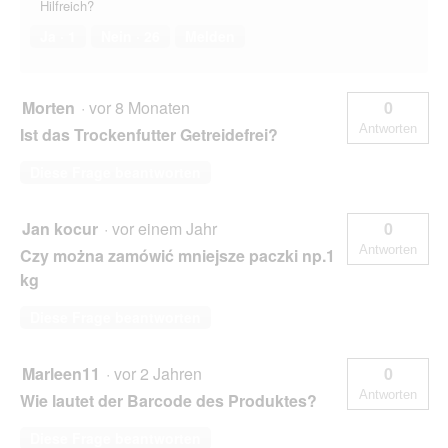
Hilfreich?
Ja ·
1
Nein ·
26
Melden
Morten
·
vor 8 Monaten
0
Antworten
Ist das Trockenfutter Getreidefrei?
Diese Frage beantworten
Jan kocur
·
vor einem Jahr
0
Antworten
Czy można zamówić mniejsze paczki np.1
kg
Diese Frage beantworten
Marleen11
·
vor 2 Jahren
0
Antworten
Wie lautet der Barcode des Produktes?
Diese Frage beantworten