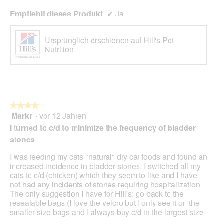
Empfiehlt dieses Produkt
✔
Ja
Ursprünglich erschienen auf Hill's Pet
Nutrition
★★★★★
★★★★★
Markr
·
vor 12 Jahren
4
von
I turned to c/d to minimize the frequency of bladder
5
stones
Sternen.
I was feeding my cats "natural" dry cat foods and found an
increased incidence in bladder stones. I switched all my
cats to c/d (chicken) which they seem to like and I have
not had any incidents of stones requiring hospitalization.
The only suggestion I have for Hill's: go back to the
resealable bags (I love the velcro but I only see it on the
smaller size bags and I always buy c/d in the largest size