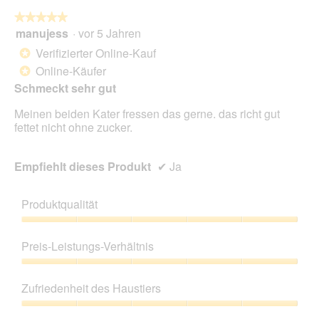
★★★★★
★★★★★
manujess
·
vor 5 Jahren
5
von
Verifizierter Online-Kauf
*
5
Online-Käufer
*
Sternen.
Schmeckt sehr gut
Meinen beiden Kater fressen das gerne. das richt gut
fettet nicht ohne zucker.
Empfiehlt dieses Produkt
✔
Ja
Produktqualität
Produktqualität,
5
Preis-Leistungs-Verhältnis
von
5
Preis-
Leistungs-
Zufriedenheit des Haustiers
Verhältnis,
5
Zufriedenheit