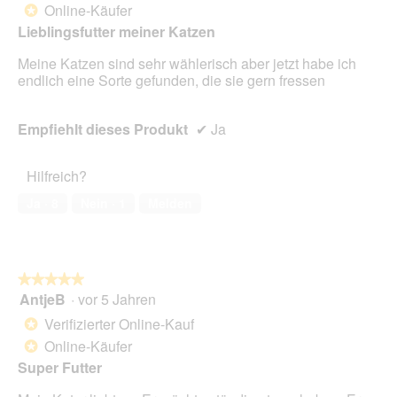
ö
a
Online-Käufer
t
A
*
Sternen.
f
l
o
k
Lieblingsfutter meiner Katzen
f
e
6
t
n
s
.
i
Meine Katzen sind sehr wählerisch aber jetzt habe ich
e
D
o
endlich eine Sorte gefunden, die sie gern fressen
t
i
n
.
a
w
l
Empfiehlt dieses Produkt
✔
Ja
i
o
r
g
d
Hilfreich?
f
e
e
i
Ja ·
8
Nein ·
1
Melden
l
n
d
m
g
o
e
d
ö
a
★★★★★
★★★★★
f
l
AntjeB
·
vor 5 Jahren
5
f
e
von
Verifizierter Online-Kauf
*
n
s
5
e
Online-Käufer
D
*
Sternen.
t
i
Super Futter
.
a