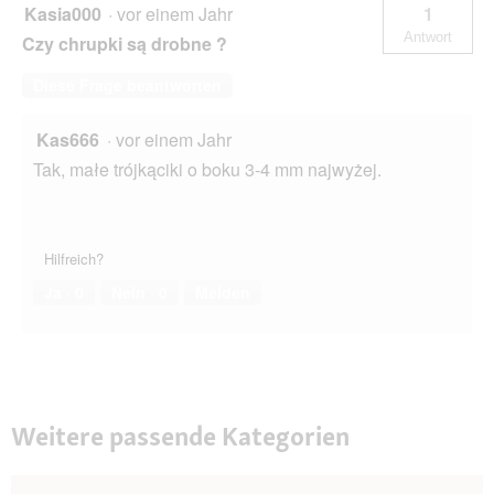
Fell
Kasia000
·
vor einem Jahr
1
300
Antwort
Czy chrupki są drobne ?
g
Diese Frage beantworten
Kas666
·
vor einem Jahr
Tak, małe trójkąciki o boku 3-4 mm najwyżej.
Hilfreich?
Ja ·
0
Nein ·
0
Melden
Weitere passende Kategorien