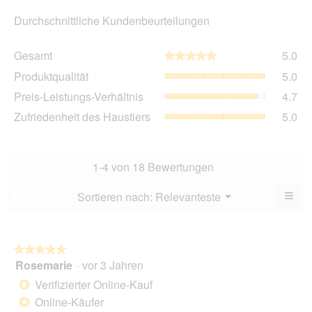
Durchschnittliche Kundenbeurteilungen
Ge
Gesamt
5.0
★★★★★
★★★★★
Dur
Pro
Produktqualität
5.0
Bew
Dur
5
Pre
Preis-Leistungs-Verhältnis
4.7
Bew
von
Lei
5
Zuf
Zufriedenheit des Haustiers
5.0
5.
Ver
von
des
Dur
5.
Hau
Bew
Dur
4.7
Bew
1-4 von 18 Bewertungen
von
5
5.
von
≡
Menü
Sortieren nach:
Relevanteste
?
▼
5.
Wen
Sie
auf
die
folg
★★★★★
★★★★★
Scha
Rosemarie
·
vor 3 Jahren
5
klic
von
wird
Verifizierter Online-Kauf
*
der
5
unte
Online-Käufer
*
Sternen.
aufg