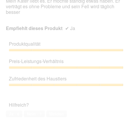
Mein Kater liebt es. Er möchte ständig etwas haben. Er
l
verträgt es ohne Probleme und sein Fell wird täglich
o
besser
g
f
e
Empfiehlt dieses Produkt
✔
Ja
l
d
g
Produktqualität
e
ö
Produktqualität,
f
5
Preis-Leistungs-Verhältnis
f
von
n
5
Preis-
e
Leistungs-
Zufriedenheit des Haustiers
t
Verhältnis,
.
5
Zufriedenheit
von
des
5
Haustiers,
Hilfreich?
5
von
Ja ·
6
Nein ·
1
Melden
5