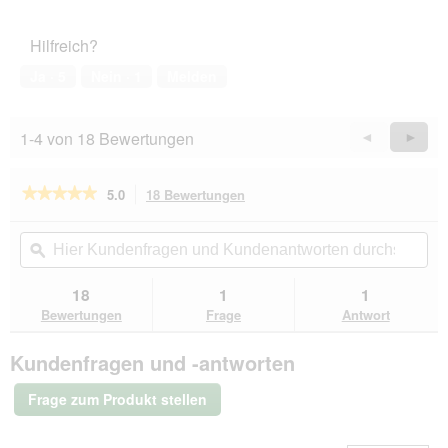
von
des
5
Haustiers,
Hilfreich?
5
von
Ja ·
5
Nein ·
1
Melden
5
1-4 von 18 Bewertungen
Zurück
◄
Weiter
►
Reviews
Revie
★★★★★
★★★★★
5.0
18 Bewertungen
Mit
dieser
5
von
Aktion
Hier
Hie
5
navigierst
Kundenfragen
ϙ
Kun
Sternen.
du
und
un
Bewertungen
zu
Kundenantworten
Kun
18
1
1
lesen
den
durchsuchen
du
für
Bewertungen
Frage
Antwort
Bewertungen.
HAPPY
CAT
Kundenfragen und -antworten
Care
Trockenfutter
Katze
Frage zum Produkt stellen
Adult,
Haut
&