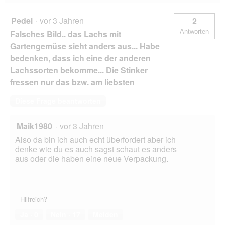
f
e
Pedel
·
vor 3 Jahren
2
l
Antworten
Falsches Bild.. das Lachs mit
d
g
Gartengemüse sieht anders aus... Habe
e
bedenken, dass ich eine der anderen
ö
Lachssorten bekomme... Die Stinker
f
fressen nur das bzw. am liebsten
f
n
e
Diese Frage beantworten
t
.
Maik1980
·
vor 3 Jahren
Also da bin ich auch echt überfordert aber ich
denke wie du es auch sagst schaut es anders
aus oder die haben eine neue Verpackung.
Hilfreich?
Ja ·
0
Nein ·
17
Melden