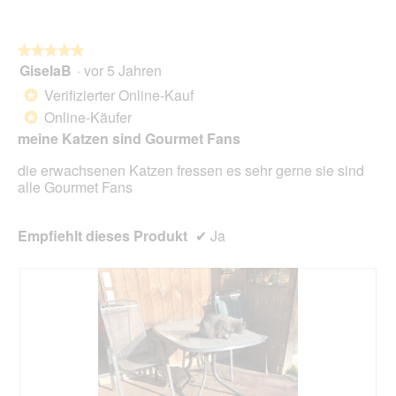
ö
f
f
★★★★★
★★★★★
n
GiselaB
·
vor 5 Jahren
5
e
von
Verifizierter Online-Kauf
*
t
5
.
Online-Käufer
*
Sternen.
meine Katzen sind Gourmet Fans
die erwachsenen Katzen fressen es sehr gerne sie sind
alle Gourmet Fans
Empfiehlt dieses Produkt
✔
Ja