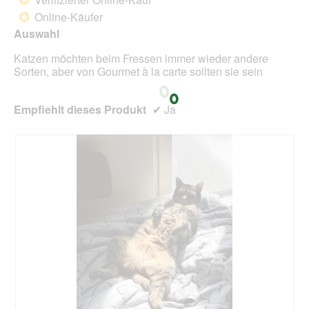
e
5
Online-Käufer
*
i
Sternen.
n
Auswahl
m
Katzen möchten beim Fressen immer wieder andere
o
Sorten, aber von Gourmet à la carte sollten sie sein
d
a
l
Empfiehlt dieses Produkt
✔
Ja
e
s
D
i
a
l
o
g
f
e
l
d
g
e
ö
f