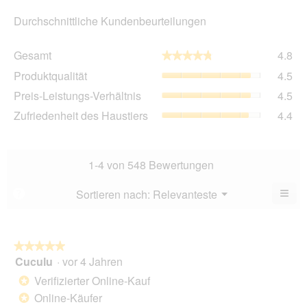
Durchschnittliche Kundenbeurteilungen
Ge
Gesamt
4.8
★★★★★
★★★★★
Dur
Pro
Produktqualität
4.5
Bew
Dur
4.8
Pre
Preis-Leistungs-Verhältnis
4.5
Bew
von
Lei
4.5
Zuf
Zufriedenheit des Haustiers
4.4
5.
Ver
von
des
Dur
5.
Hau
Bew
Dur
4.5
Bew
1-4 von 548 Bewertungen
von
4.4
5.
von
≡
Menü
Sortieren nach:
Relevanteste
?
▼
5.
Wen
Sie
auf
die
folg
★★★★★
★★★★★
Scha
Cuculu
·
vor 4 Jahren
5
klic
von
wird
Verifizierter Online-Kauf
*
der
5
unte
Online-Käufer
*
Sternen.
aufg