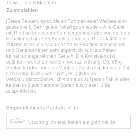
Liliia_
·
vor 8 Monaten
r
5
d
von
Zu empfehlen
e
5
i
Sternen.
[Diese Bewertung wurde im Rahmen einer Werbeaktion
n
gesammelt.] Sehr gutes Futter! gourmet-de – A la Carte
m
mit Rind an erlesenem Sommergemüse wird von meinem
o
Haustier mit großem Appetit gefressen. Die Qualität der
d
Zutaten ist deutlich spürbar: zarte Rindfleischstückchen
a
und Gemüse sehen sehr appetitlich aus und haben
l
keinen unangenehmen Geruch. Die Konsistenz ist
e
optimal – weder zu trocken noch zu wässrig. Die 85-g-
s
Portion ist ideal für eine Mahlzeit. Nach dem Fressen fühlt
D
sich meine Katze sehr wohl, es gab keine
i
Verdauungsprobleme. Ich werde es auf jeden Fall wieder
a
kaufen und auch andere Sorten aus dieser Linie
l
ausprobieren.
o
g
f
Empfiehlt dieses Produkt
✔
Ja
e
l
Ursprünglich erschienen auf gourmet.de
d
g
e