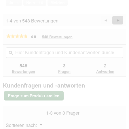
von
1
t
Ja ·
1
Nein ·
16
Melden
5
.
i
o
n
1-4 von 548 Bewertungen
Zurück
◄
Weiter
►
w
Reviews
Revie
i
r
★★★★★
★★★★★
4.8
548 Bewertungen
Mit
d
dieser
4.8
e
von
Aktion
Hier
Hie
i
5
navigierst
Kundenfragen
ϙ
Kun
n
Sternen.
du
und
un
m
Bewertungen
zu
Kundenantworten
Kun
548
3
2
lesen
o
den
durchsuchen
du
für
Bewertungen
Fragen
Antworten
d
Bewertungen.
GOURMET
a
A
l
Kundenfragen und -antworten
la
e
Carte
s
Nassfutter
Frage zum Produkt stellen
Katze
D
Adult
i
Rind
a
1-3 von 3 Fragen
26x85
l
g
o
Menü
Sortieren nach:
g
▼