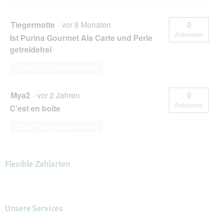
Tiegermotte
·
vor 8 Monaten
0
Antworten
Ist Purina Gourmet Ala Carte und Perle
getreidefrei
Diese Frage beantworten
Mya2
·
vor 2 Jahren
0
Antworten
C'est en boîte
Diese Frage beantworten
Flexible Zahlarten
Unsere Services