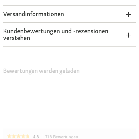
Versandinformationen
Kundenbewertungen und -rezensionen
verstehen
Bewertungen werden geladen
★★★★★
★★★★★
4.8
718 Bewertungen
Mit