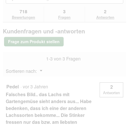
l
Sternen.
du
und
un
d
Bewertungen
zu
Kundenantworten
Kun
g
718
3
2
lesen
den
durchsuchen
du
e
für
Bewertungen
Fragen
Antworten
Bewertungen.
GOURMET
ö
A
f
Kundenfragen und -antworten
la
f
Carte
n
Nassfutter
Frage zum Produkt stellen
e
Katze
Adult
t
Hochseefisch
.
1-3 von 3 Fragen
an
Reis-
Gemüsekomposition
Menü
Sortieren nach:
26x85
▼
g
Pedel
·
vor 3 Jahren
2
Antworten
Falsches Bild.. das Lachs mit
Gartengemüse sieht anders aus... Habe
bedenken, dass ich eine der anderen
Lachssorten bekomme... Die Stinker
fressen nur das bzw. am liebsten