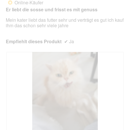
unte
Online-Käufer
*
Sternen.
aufg
Er liebt die sosse und frisst es mit genuss
Inhal
aktua
Mein kater liebt das futter sehr und verträgt es gut ich kauf
ihm das schon sehr viele jahre
Empfiehlt dieses Produkt
✔
Ja