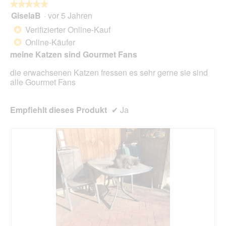
★★★★★
★★★★★
i
GiselaB
·
vor 5 Jahren
r
5
d
von
Verifizierter Online-Kauf
*
e
5
Online-Käufer
*
i
Sternen.
n
meine Katzen sind Gourmet Fans
m
die erwachsenen Katzen fressen es sehr gerne sie sind
o
alle Gourmet Fans
d
a
l
Empfiehlt dieses Produkt
✔
Ja
e
s
D
i
a
l
o
g
f
e
l
d