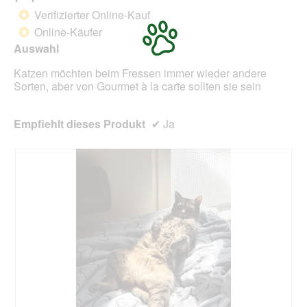
d
von
Verifizierter Online-Kauf
*
e
5
Online-Käufer
*
i
Sternen.
n
Auswahl
m
Katzen möchten beim Fressen immer wieder andere
o
Sorten, aber von Gourmet à la carte sollten sie sein
d
a
l
Empfiehlt dieses Produkt
✔
Ja
e
s
D
i
a
l
o
g
f
e
l
d
g
e