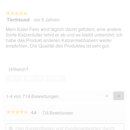
n
w
★★★★★
★★★★★
i
Tierfreund
·
vor 6 Jahren
r
5
d
von
Mein Kater Felix wird täglich damit gefüttert, eine andere
e
5
Sorte Katzenfutter lehnt er ab und es bleibt unberührt. Ich
i
Sternen.
habe das Produkt anderen Katzenliebhabern weiter
n
empfohlen. Die Qualität des Produktes ist sehr gut.
m
o
d
a
Hilfreich?
l
e
Ja ·
1
Nein ·
0
Melden
s
D
i
1-4 von 718 Bewertungen
Zurück
◄
Weiter
►
a
Reviews
Revie
l
o
★★★★★
★★★★★
4.8
718 Bewertungen
Mit
g
dieser
f
4.8
von
Aktion
Hier
Hie
e
5
navigierst
Kundenfragen
ϙ
Kun