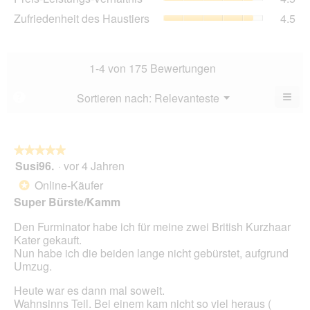
von
Lei
4.8
Zuf
Zufriedenheit des Haustiers
4.5
5.
Ver
von
des
Dur
5.
Hau
Bew
Dur
4.5
Bew
1-4 von 175 Bewertungen
von
4.5
5.
von
≡
Menü
Sortieren nach:
Relevanteste
?
▼
5.
Wen
Sie
auf
die
folg
★★★★★
★★★★★
Scha
Susi96.
·
vor 4 Jahren
5
klic
von
wird
Online-Käufer
*
der
5
unte
Super Bürste/Kamm
Sternen.
aufg
Inhal
Den Furminator habe ich für meine zwei British Kurzhaar
aktua
Kater gekauft.
Nun habe ich die beiden lange nicht gebürstet, aufgrund
Umzug.
Heute war es dann mal soweit.
Wahnsinns Teil. Bei einem kam nicht so viel heraus (