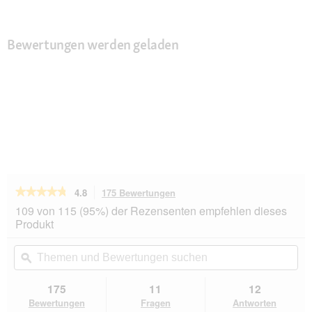
Bewertungen werden geladen
★★★★★
★★★★★
4.8
175 Bewertungen
Mit
dieser
4.8
109 von 115 (95%) der Rezensenten empfehlen dieses
von
Aktion
Produkt
5
navigierst
Sternen.
du
Themen
Th
Bewertungen
zu
und
ϙ
un
lesen
den
Bewertungen
Be
für
Bewertungen.
FURminator
suchen
su
175
11
12
Katze
Bewertungen
Fragen
Antworten
S