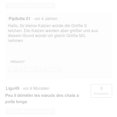
Diese Frage beantworten
Pipilotta 01
·
vor 4 Jahren
Hallo, für kleine Katzen würde die Größe S
reichen. Die Katzen werden aber größer und aus
diesem Grund würde ich gleich Größe M/L
nehmen
Hilfreich?
Ja ·
6
Nein ·
1
Melden
Ligo49
·
vor 6 Monaten
0
Antworten
Peu il démêler les nœuds des chats a
poils longs
Diese Frage beantworten