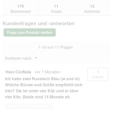
e
Bewertungen
zu
Kundenantworten
Kun
t
175
11
12
lesen
den
durchsuchen
du
.
für
Bewertungen
Fragen
Antworten
Bewertungen.
FURminator
Katze
Kundenfragen und -antworten
S
Kurzhaar
Frage zum Produkt stellen
1-10 von 11 Fragen
Menü
Sortieren nach:
▼
Hani CiciNala
·
vor 7 Monaten
1
Antwort
Ich habe zwei Russisch Blau (w und m).
Welche Bürste und Größe empfiehlt sich
hier? Sie ist unter vier Kilo und er über
vier Kilo. Beide sind 14 Monate alt.
Diese Frage beantworten