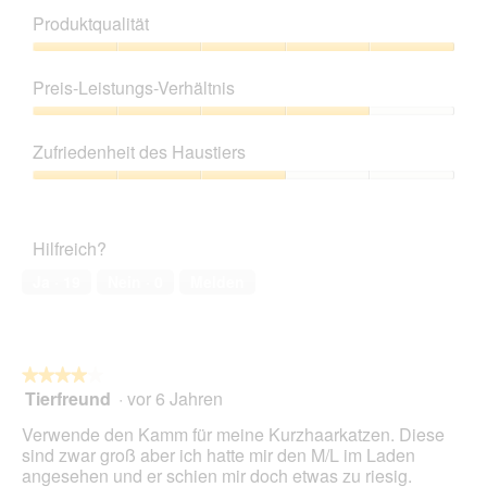
s
t
Produktqualität
t
o
e
M
Produktqualität,
R
i
5
Preis-Leistungs-Verhältnis
u
t
von
n
d
5
Preis-
d
i
Leistungs-
e
e
Zufriedenheit des Haustiers
Verhältnis,
F
s
4
Zufriedenheit
u
e
von
des
r
r
5
Haustiers,
m
A
Hilfreich?
3
i
k
von
n
t
Ja ·
19
Nein ·
0
Melden
5
a
i
t
o
o
n
r
w
★★★★★
★★★★★
i
Tierfreund
·
vor 6 Jahren
r
4
d
von
Verwende den Kamm für meine Kurzhaarkatzen. Diese
e
5
sind zwar groß aber ich hatte mir den M/L im Laden
i
Sternen.
angesehen und er schien mir doch etwas zu riesig.
n