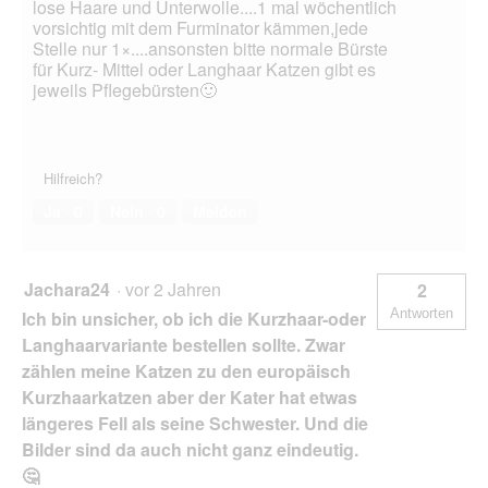
lose Haare und Unterwolle....1 mal wöchentlich
vorsichtig mit dem Furminator kämmen,jede
Stelle nur 1×....ansonsten bitte normale Bürste
für Kurz- Mittel oder Langhaar Katzen gibt es
jeweils Pflegebürsten🙂
Hilfreich?
Ja ·
0
Nein ·
0
Melden
Jachara24
·
vor 2 Jahren
2
Antworten
Ich bin unsicher, ob ich die Kurzhaar-oder
Langhaarvariante bestellen sollte. Zwar
zählen meine Katzen zu den europäisch
Kurzhaarkatzen aber der Kater hat etwas
längeres Fell als seine Schwester. Und die
Bilder sind da auch nicht ganz eindeutig.
🤔