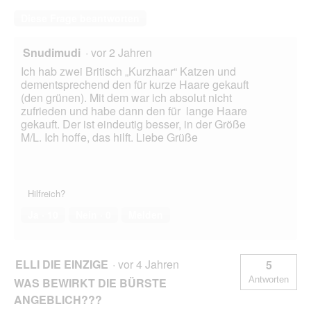
Diese Frage beantworten
Snudimudi
·
vor 2 Jahren
Ich hab zwei Britisch „Kurzhaar“ Katzen und
dementsprechend den für kurze Haare gekauft
(den grünen). Mit dem war ich absolut nicht
zufrieden und habe dann den für lange Haare
gekauft. Der ist eindeutig besser, in der Größe
M/L. Ich hoffe, das hilft. Liebe Grüße
Hilfreich?
Ja ·
10
Nein ·
0
Melden
ELLI DIE EINZIGE
·
vor 4 Jahren
5
Antworten
WAS BEWIRKT DIE BÜRSTE
ANGEBLICH???