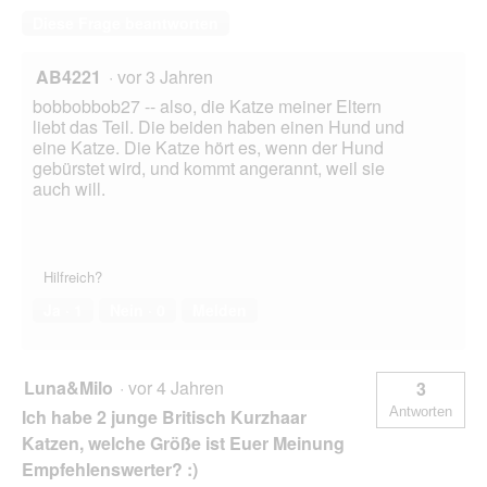
Diese Frage beantworten
AB4221
·
vor 3 Jahren
bobbobbob27 -- also, die Katze meiner Eltern
liebt das Teil. Die beiden haben einen Hund und
eine Katze. Die Katze hört es, wenn der Hund
gebürstet wird, und kommt angerannt, weil sie
auch will.
Hilfreich?
Ja ·
1
Nein ·
0
Melden
Luna&Milo
·
vor 4 Jahren
3
Antworten
Ich habe 2 junge Britisch Kurzhaar
Katzen, welche Größe ist Euer Meinung
Empfehlenswerter? :)