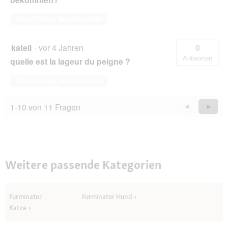
Diese Frage beantworten
katell
·
vor 4 Jahren
0
Antworten
quelle est la lageur du peigne ?
Diese Frage beantworten
1-10 von 11 Fragen
Zurück
◄
Weiter
►
Questions
Quest
Weitere passende Kategorien
Furminator
Furminator Hund
Katze