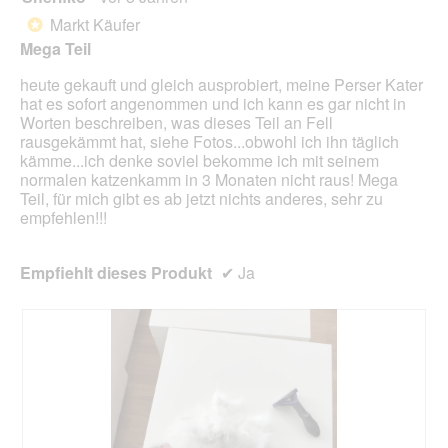
g
d
von
Markt Käufer
*
f
e
5
Mega Teil
e
i
Sternen.
l
n
heute gekauft und gleich ausprobiert, meine Perser Kater
d
m
hat es sofort angenommen und ich kann es gar nicht in
g
o
Worten beschreiben, was dieses Teil an Fell
e
d
rausgekämmt hat, siehe Fotos...obwohl ich ihn täglich
ö
a
kämme...ich denke soviel bekomme ich mit seinem
f
l
normalen katzenkamm in 3 Monaten nicht raus! Mega
f
e
Teil, für mich gibt es ab jetzt nichts anderes, sehr zu
n
s
empfehlen!!!
e
D
t
i
.
a
Empfiehlt dieses Produkt
✔
Ja
l
o
g
f
e
l
d
g
e