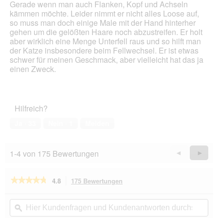
Gerade wenn man auch Flanken, Kopf und Achseln
m
kämmen möchte. Leider nimmt er nicht alles Loose auf,
o
so muss man doch einige Male mit der Hand hinterher
d
gehen um die gelößten Haare noch abzustreifen. Er holt
a
aber wirklich eine Menge Unterfell raus und so hilft man
l
der Katze insbesondere beim Fellwechsel. Er ist etwas
e
schwer für meinen Geschmack, aber vielleicht hat das ja
s
einen Zweck.
D
i
a
l
Hilfreich?
o
g
Ja ·
33
Nein ·
1
Melden
f
e
l
1-4 von 175 Bewertungen
Zurück
◄
Weiter
►
d
Reviews
Revie
g
e
★★★★★
★★★★★
4.8
175 Bewertungen
Mit
ö
dieser
f
4.8
von
Aktion
Hier
Hie
f
5
navigierst
Kundenfragen
ϙ
Kun
n
Sternen.
du
und
un