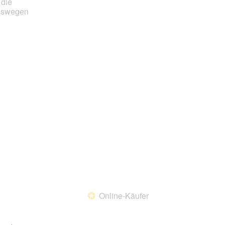
 die
Deswegen
Online-Käufer
*