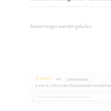
Bewertungen werden geladen
★★★★★
★★★★★
4.4
7 Bewertungen
Mit
dieser
4.4
4 von 4 (100%) der Rezensenten empfehle
von
Aktion
5
navigierst
Themen
Sternen.
du
und
Bewertungen
zu
Bewertungen
lesen
den
suchen
für
Fluval