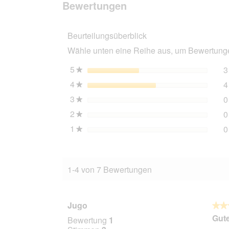
Bewertungen.
Bewertungen
U2
Innenfilter
45-
Beurteilungsüberblick
110l
Wähle unten eine Reihe aus, um Bewertungen
5
Sterne
3
★
4
Sterne
4
★
3
Sterne
0
★
2
Sterne
0
★
1
Sterne
0
★
1-4 von 7 Bewertungen
Jugo
★★
★★
5
Gut
Bewertung
1
von