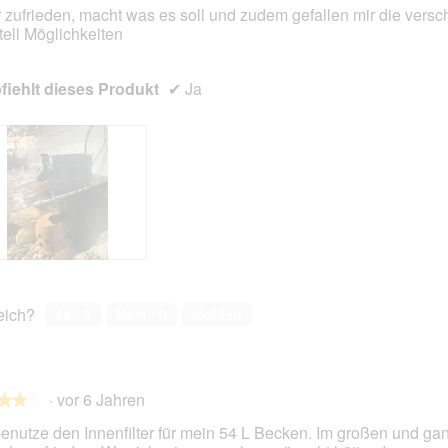
 zufrieden, macht was es soll und zudem gefallen mir die vers
tell Möglichkeiten
en.
iehlt dieses Produkt
✔
Ja
reich?
Ja ·
3
Nein ·
0
Melden
·
vor 6 Jahren
★★★
★★★
benutze den Innenfilter für mein 54 L Becken. Im großen und ga