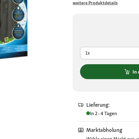
weitere Produktdetails
1x
In
Lieferung:
In 2 - 4 Tagen
Marktabholung
Wähle einen Markt aus, u