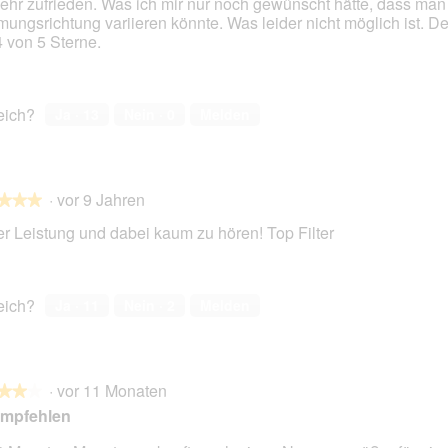
sehr zufrieden. Was ich mir nur noch gewünscht hätte, dass man
mungsrichtung variieren könnte. Was leider nicht möglich ist. 
en.
4 von 5 Sterne.
reich?
Ja ·
13
Nein ·
0
Melden
·
vor 9 Jahren
★★★
★★★
r Leistung und dabei kaum zu hören! Top Filter
en.
reich?
Ja ·
11
Nein ·
2
Melden
·
vor 11 Monaten
★★★
★★★
empfehlen