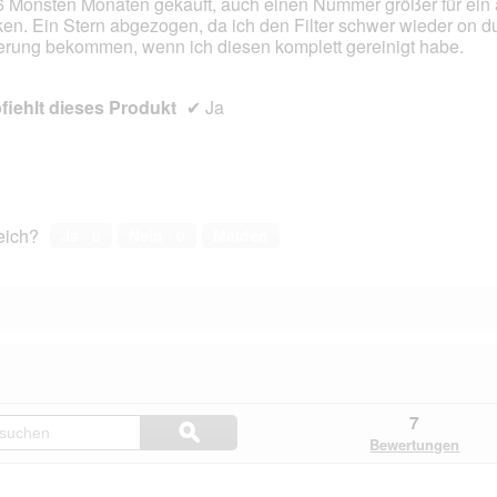
6 Monsten Monaten gekauft, auch einen Nummer größer für ein
en. Ein Stern abgezogen, da ich den Filter schwer wieder on d
en.
erung bekommen, wenn ich diesen komplett gereinigt habe.
iehlt dieses Produkt
✔
Ja
reich?
Ja ·
0
Nein ·
0
Melden
Hier
7
ϙ
Kundenfragen
Suchen
Bewertungen
und
Kundenantworten