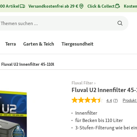
00 Artikel
Versandkostenfrei ab 29 €
Click & Collect
Kosten
Terra
Garten & Teich
Tiergesundheit
Fluval U2 Innenfilter 45-110l
Fluval Filter
Fluval U2 Innenfilter 45-
4.4
(7)
Produkt
Innenfilter
für Becken bis 110 Liter
3-Stufen-Filterung wie bei ei