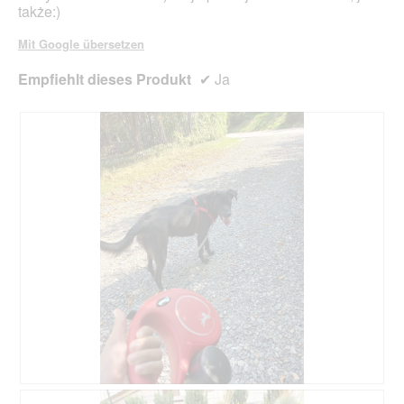
także:)
Mit Google übersetzen
Empfiehlt dieses Produkt
✔
Ja
B
F