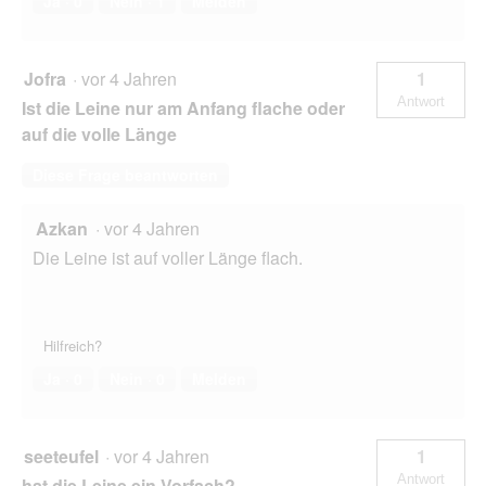
Ja ·
0
Nein ·
1
Melden
Jofra
·
vor 4 Jahren
1
Antwort
Ist die Leine nur am Anfang flache oder
auf die volle Länge
Diese Frage beantworten
Azkan
·
vor 4 Jahren
Die Leine ist auf voller Länge flach.
Hilfreich?
Ja ·
0
Nein ·
0
Melden
seeteufel
·
vor 4 Jahren
1
Antwort
hat die Leine ein Vorfach?