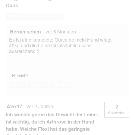
ö
Dank
f
f
Diese Frage beantworten
n
e
t
Berner sehen
·
vor 6 Monaten
.
Es ist eine komplette Gurtleine mein Hund wiegt
40kg und die Leine ist tatsächlich sehr
ausreichend :)
Hilfreich?
Ja ·
0
Nein ·
0
Melden
Alex17
·
vor 2 Jahren
2
Antworten
Ich wüsste gerne das Gewicht der Leine ,
ist wichtig, da ich Arthrose in der Hand
habe. Welche Flexi hat das geringste