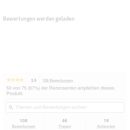
Bewertungen werden geladen
★★★★★
★★★★★
3.9
108 Bewertungen
Mit
dieser
3.9
50 von 75 (67%) der Rezensenten empfehlen dieses
von
Aktion
Produkt
5
navigierst
Sternen.
du
Themen
Th
Bewertungen
zu
und
ϙ
un
lesen
den
Bewertungen
Be
für
Bewertungen.
Flexi
suchen
su
108
46
19
New
Bewertungen
Fragen
Antworten
Classic