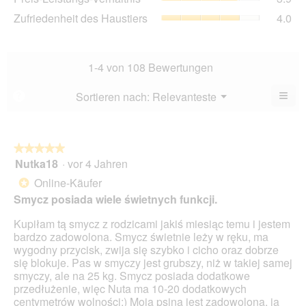
von
Lei
3.8
Zuf
Zufriedenheit des Haustiers
4.0
5.
Ver
von
des
Dur
5.
Hau
Bew
Dur
3.9
Bew
1-4 von 108 Bewertungen
von
4
5.
von
≡
Menü
Sortieren nach:
Relevanteste
?
▼
5.
Wen
Sie
auf
die
folg
★★★★★
★★★★★
Scha
Nutka18
·
vor 4 Jahren
5
klic
von
wird
Online-Käufer
*
der
5
unte
Smycz posiada wiele świetnych funkcji.
Sternen.
aufg
Inhal
Kupiłam tą smycz z rodzicami jakiś miesiąc temu i jestem
aktua
bardzo zadowolona. Smycz świetnie leży w ręku, ma
wygodny przycisk, zwija się szybko i cicho oraz dobrze
się blokuje. Pas w smyczy jest grubszy, niż w takiej samej
smyczy, ale na 25 kg. Smycz posiada dodatkowe
przedłużenie, więc Nuta ma 10-20 dodatkowych
centymetrów wolności:) Moja psina jest zadowolona, ja