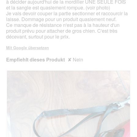
à décider aujourd'hui de la mordiller UNE SEULE FOIS
f
e
et la sangle est quasiement rompue. (voir photo)
n
s
Je vais devoir couper la partie sectionner et raccourcir la
e
D
laisse. Dommage pour un produit quasiement neuf.
t
i
Ce manque de résistance n'est pas à la hauteur d'un
.
a
produit prévu pour attacher de gros chien. C'est très
l
décevant, surtout pour le prix.
o
g
Mit Google übersetzen
f
e
Empfiehlt dieses Produkt
✘
Nein
l
d
g
e
ö
f
f
n
e
t
.