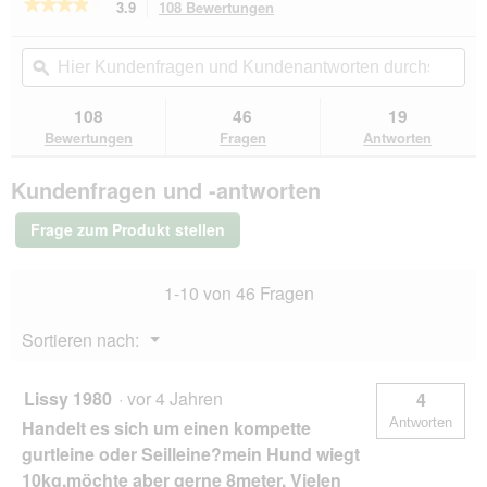
★★★★★
★★★★★
3.9
108 Bewertungen
Mit
d
dieser
3.9
e
von
Aktion
Hier
Hie
i
5
navigierst
Kundenfragen
ϙ
Kun
n
Sternen.
du
und
un
m
Bewertungen
zu
Kundenantworten
Kun
108
46
19
lesen
o
den
durchsuchen
du
für
Bewertungen
Fragen
Antworten
d
Bewertungen.
Flexi
a
New
l
Kundenfragen und -antworten
Classic
e
Gurt
s
schwarz
Frage zum Produkt stellen
8
D
m,
i
50
a
1-10 von 46 Fragen
kg
l
o
Menü
Sortieren nach:
g
▼
f
e
Lissy 1980
·
vor 4 Jahren
4
l
Antworten
Handelt es sich um einen kompette
d
g
gurtleine oder Seilleine?mein Hund wiegt
e
10kg,möchte aber gerne 8meter. Vielen