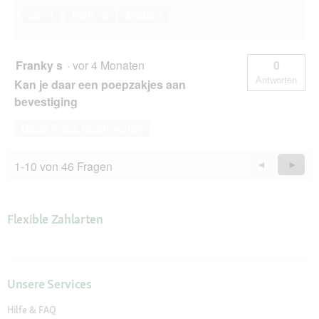
Ja ·
1
Nein ·
0
Melden
Franky s
·
vor 4 Monaten
0
Antworten
Kan je daar een poepzakjes aan
bevestiging
Diese Frage beantworten
1-10 von 46 Fragen
Zurück
◄
Weiter
►
Questions
Quest
Flexible Zahlarten
Unsere Services
Hilfe & FAQ