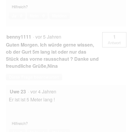
Hilfreich?
Ja ·
0
Nein ·
0
Melden
benny1111
·
vor 5 Jahren
1
Antwort
Guten Morgen. Ich würde gerne wissen,
ob der Gurt 5m lang ist oder nur das
Stück das vorne rausschaut ? Danke und
freundliche Grüße,Nina
Diese Frage beantworten
Uwe 23
·
vor 4 Jahren
Er ist ist 5 Meter lang !
Hilfreich?