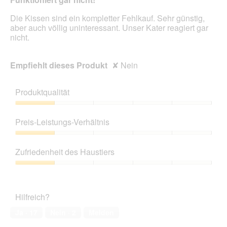
Sternen.
Die Kissen sind ein kompletter Fehlkauf. Sehr günstig,
aber auch völlig uninteressant. Unser Kater reagiert gar
nicht.
Empfiehlt dieses Produkt
✘
Nein
Produktqualität
Produktqualität,
1
Preis-Leistungs-Verhältnis
von
5
Preis-
Leistungs-
Zufriedenheit des Haustiers
Verhältnis,
1
Zufriedenheit
von
des
5
Haustiers,
Hilfreich?
1
von
Ja ·
17
Nein ·
2
Melden
5