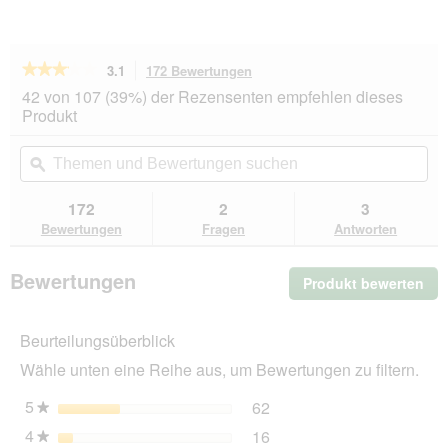
★★★★★
★★★★★
3.1
172 Bewertungen
Mit
dieser
3.1
42 von 107 (39%) der Rezensenten empfehlen dieses
von
Aktion
Produkt
5
navigierst
Sternen.
du
Themen
Th
Bewertungen
zu
und
ϙ
un
lesen
den
Bewertungen
Be
für
Bewertungen.
FIT+FUN
suchen
su
172
2
3
Schmusekissen
Bewertungen
Fragen
Antworten
Katzenminze
3
Bewertungen
Produkt bewerten
.
Mit
die
Beurteilungsüberblick
Akt
wir
Wähle unten eine Reihe aus, um Bewertungen zu filtern.
ein
mo
5
Sterne
62
62 Bewertungen mit 5 St
Auswählen, um nach Bewer
★
Dia
4
Sterne
16
geö
16 Bewertungen mit 4 St
Auswählen, um nach Bewer
★