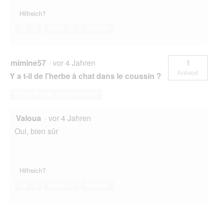
Hilfreich?
Ja ·
0
Nein ·
0
Melden
mimine57
·
vor 4 Jahren
1
Antwort
Y a t-il de l'herbe à chat dans le coussin ?
Diese Frage beantworten
Valoua
·
vor 4 Jahren
Oui, bien sûr
Hilfreich?
Ja ·
0
Nein ·
0
Melden