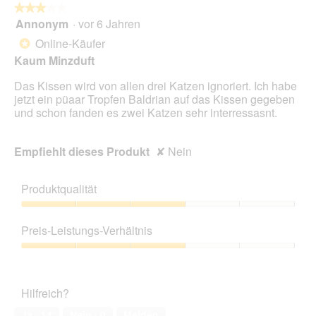
folg
★★★★★
★★★★★
Scha
Annonym
·
vor 6 Jahren
3
klic
von
wird
Online-Käufer
*
der
5
unte
Kaum Minzduft
Sternen.
aufg
Inhal
Das Kissen wird von allen drei Katzen ignoriert. Ich habe
aktua
jetzt ein püaar Tropfen Baldrian auf das Kissen gegeben
und schon fanden es zwei Katzen sehr interressasnt.
Empfiehlt dieses Produkt
✘
Nein
Produktqualität
Produktqualität,
3
Preis-Leistungs-Verhältnis
von
5
Preis-
Leistungs-
Verhältnis,
Hilfreich?
3
von
Ja ·
14
Nein ·
0
Melden