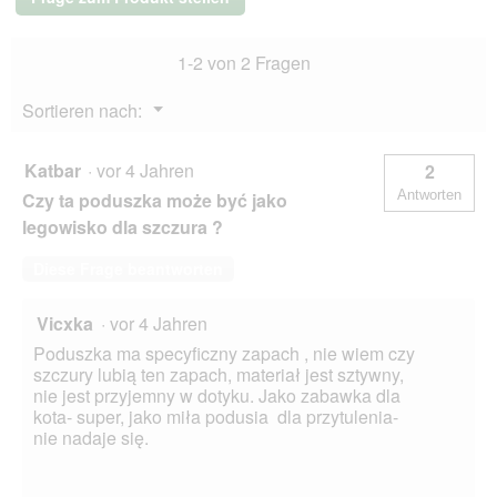
1-2 von 2 Fragen
Menü
Sortieren nach:
▼
Katbar
·
vor 4 Jahren
2
Antworten
Czy ta poduszka może być jako
legowisko dla szczura ?
Diese Frage beantworten
Vicxka
·
vor 4 Jahren
Poduszka ma specyficzny zapach , nie wiem czy
szczury lubią ten zapach, materiał jest sztywny,
nie jest przyjemny w dotyku. Jako zabawka dla
kota- super, jako miła podusia dla przytulenia-
nie nadaje się.