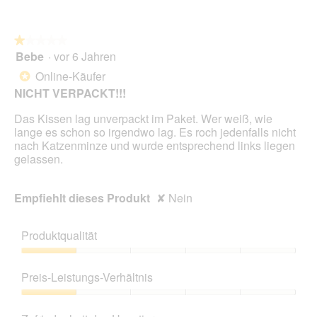
★★★★★
★★★★★
Bebe
·
vor 6 Jahren
1
von
Online-Käufer
*
5
NICHT VERPACKT!!!
Sternen.
Das Kissen lag unverpackt im Paket. Wer weiß, wie
lange es schon so irgendwo lag. Es roch jedenfalls nicht
nach Katzenminze und wurde entsprechend links liegen
gelassen.
Empfiehlt dieses Produkt
✘
Nein
Produktqualität
Produktqualität,
1
Preis-Leistungs-Verhältnis
von
5
Preis-
Leistungs-