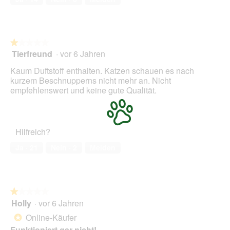
5
★★★★★
★★★★★
Tierfreund
·
vor 6 Jahren
1
von
Kaum Duftstoff enthalten. Katzen schauen es nach
5
kurzem Beschnupperns nicht mehr an. Nicht
Sternen.
empfehlenswert und keine gute Qualität.
Hilfreich?
Ja ·
21
Nein ·
2
Melden
★★★★★
★★★★★
Holly
·
vor 6 Jahren
1
von
Online-Käufer
*
5
Funktioniert gar nicht!