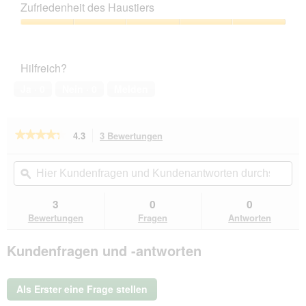
Leistungs-
Zufriedenheit des Haustiers
Verhältnis,
4
Zufriedenheit
von
des
5
Haustiers,
Hilfreich?
5
von
Ja ·
0
Nein ·
0
Melden
5
★★★★★
★★★★★
4.3
3 Bewertungen
Mit
dieser
4.3
von
Aktion
Hier
Hie
5
navigierst
Kundenfragen
ϙ
Kun
Sternen.
du
und
un
Bewertungen
zu
Kundenantworten
Kun
3
0
0
lesen
den
durchsuchen
du
für
Bewertungen
Fragen
Antworten
Bewertungen.
FIT+FUN
Schlafsack
Kundenfragen und -antworten
Als Erster eine Frage stellen