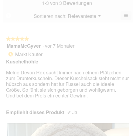
Bew
1-3 von 3 Bewertungen
von
5
5.
von
≡
Menü
Sortieren nach:
Relevanteste
?
▼
5.
Wen
Sie
auf
die
folg
★★★★★
★★★★★
Scha
MamaMcGyver
·
vor 7 Monaten
5
klic
von
wird
Markt Käufer
*
der
5
unte
Kuschelhöhle
Sternen.
aufg
Inhal
Meine Devon Rex sucht immer nach einem Plätzchen
aktua
zum Drunterkuscheln. Dieser Kuschelsack sieht nicht nur
hübsch aus sondern hat für Fussel auch die ideale
Größe. So fühlt sie sich geborgen und wohligwarm.
Und bei dem Preis ein echter Gewinn.
Empfiehlt dieses Produkt
✔
Ja