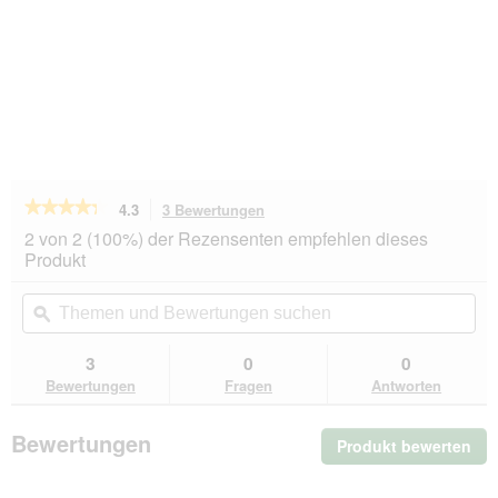
★★★★★
★★★★★
4.3
3 Bewertungen
Mit
dieser
4.3
2 von 2 (100%) der Rezensenten empfehlen dieses
von
Aktion
Produkt
5
navigierst
Sternen.
du
Themen
Th
Bewertungen
zu
und
ϙ
un
lesen
den
Bewertungen
Be
für
Bewertungen.
FIT+FUN
suchen
su
3
0
0
Schlafsack
Bewertungen
Fragen
Antworten
Bewertungen
Produkt bewerten
.
Mit
die