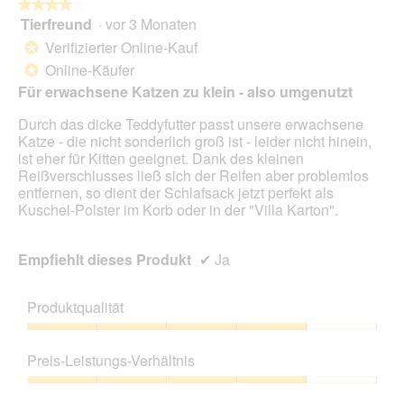
n
★★★★★
★★★★★
e
Tierfreund
·
vor 3 Monaten
4
t
von
Verifizierter Online-Kauf
*
.
5
Online-Käufer
*
Sternen.
Für erwachsene Katzen zu klein - also umgenutzt
Durch das dicke Teddyfutter passt unsere erwachsene
Katze - die nicht sonderlich groß ist - leider nicht hinein,
ist eher für Kitten geeignet. Dank des kleinen
Reißverschlusses ließ sich der Reifen aber problemlos
entfernen, so dient der Schlafsack jetzt perfekt als
Kuschel-Polster im Korb oder in der "Villa Karton".
Empfiehlt dieses Produkt
✔
Ja
Produktqualität
Produktqualität,
4
Preis-Leistungs-Verhältnis
von
5
Preis-