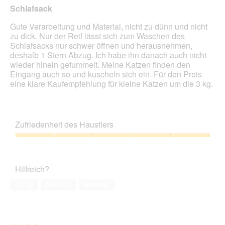
l
n
Schlafsack
d
m
g
Gute Verarbeitung und Material, nicht zu dünn und nicht
o
e
zu dick. Nur der Reif lässt sich zum Waschen des
d
ö
Schlafsacks nur schwer öffnen und herausnehmen,
a
f
deshalb 1 Stern Abzug. Ich habe ihn danach auch nicht
l
f
wieder hinein gefummelt. Meine Katzen finden den
e
n
Eingang auch so und kuscheln sich ein. Für den Preis
s
e
eine klare Kaufempfehlung für kleine Katzen um die 3 kg.
D
t
i
.
a
l
o
Zufriedenheit des Haustiers
g
f
Zufriedenheit
e
des
l
Haustiers,
Hilfreich?
d
5
g
von
Ja ·
2
Nein ·
0
Melden
e
5
ö
f
f