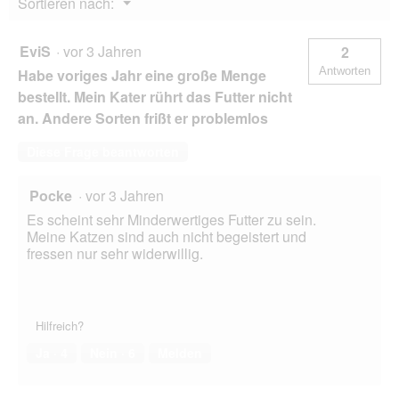
Menü
Sortieren nach:
g
▼
f
e
EviS
·
vor 3 Jahren
2
l
Antworten
Habe voriges Jahr eine große Menge
d
g
bestellt. Mein Kater rührt das Futter nicht
e
an. Andere Sorten frißt er problemlos
ö
f
Diese Frage beantworten
f
n
e
Pocke
·
vor 3 Jahren
t
Es scheint sehr Minderwertiges Futter zu sein.
.
Meine Katzen sind auch nicht begeistert und
fressen nur sehr widerwillig.
Hilfreich?
Ja ·
4
Nein ·
6
Melden