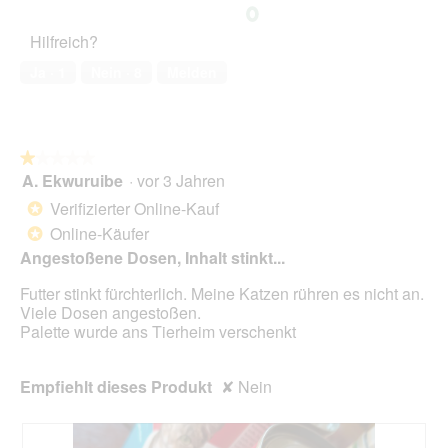
von
d
des
r
5
a
Haustiers,
A
Hilfreich?
l
5
k
e
von
t
Ja ·
1
Nein ·
8
Melden
s
5
i
D
o
i
n
a
w
l
★★★★★
★★★★★
i
o
A. Ekwuruibe
·
vor 3 Jahren
r
1
g
d
von
Verifizierter Online-Kauf
*
f
e
5
Online-Käufer
e
*
i
Sternen.
l
n
Angestoßene Dosen, Inhalt stinkt...
d
m
g
Futter stinkt fürchterlich. Meine Katzen rühren es nicht an.
o
e
Viele Dosen angestoßen.
d
ö
Palette wurde ans Tierheim verschenkt
a
f
l
f
e
n
Empfiehlt dieses Produkt
✘
Nein
s
e
D
t
i
.
a