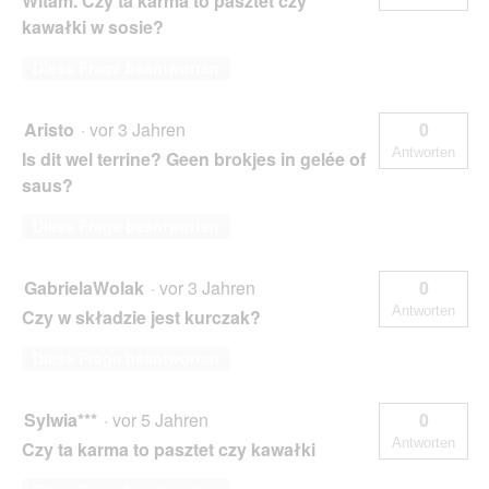
Witam. Czy ta karma to pasztet czy
kawałki w sosie?
Diese Frage beantworten
Aristo
·
vor 3 Jahren
0
Antworten
Is dit wel terrine? Geen brokjes in gelée of
saus?
Diese Frage beantworten
GabrielaWolak
·
vor 3 Jahren
0
Antworten
Czy w składzie jest kurczak?
Diese Frage beantworten
Sylwia***
·
vor 5 Jahren
0
Antworten
Czy ta karma to pasztet czy kawałki