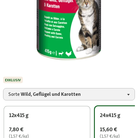
EXKLUSIV
Sorte
Wild, Geflügel und Karotten
12x415 g
24x415 g
7,80 €
15,60 €
(1,57 €/kg)
(1,57 €/kg)