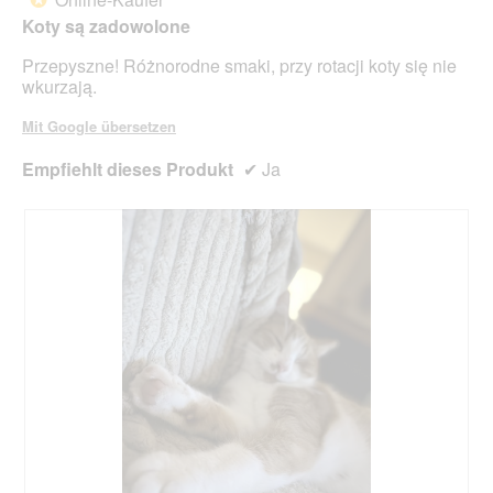
aufg
Koty są zadowolone
Inhal
aktua
Przepyszne! Różnorodne smaki, przy rotacji koty się nie
wkurzają.
Mit Google übersetzen
Empfiehlt dieses Produkt
✔
Ja