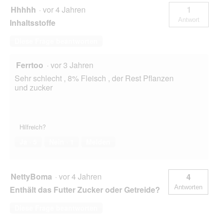
Hhhhh
·
vor 4 Jahren
1
Antwort
Inhaltsstoffe
Diese Frage beantworten
Ferrtoo
·
vor 3 Jahren
Sehr schlecht , 8% Fleisch , der Rest Pflanzen
und zucker
Hilfreich?
Ja ·
5
Nein ·
1
Melden
NettyBoma
·
vor 4 Jahren
4
Antworten
Enthält das Futter Zucker oder Getreide?
Diese Frage beantworten