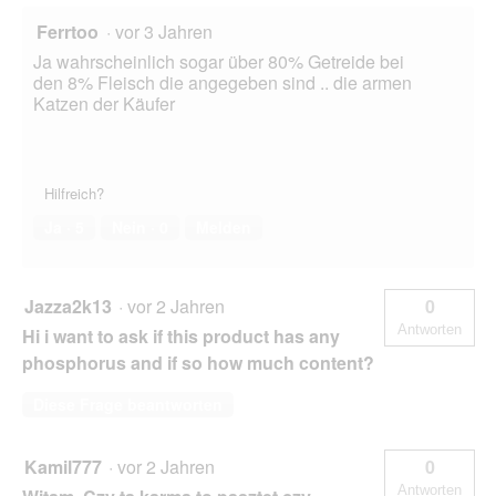
Ferrtoo
·
vor 3 Jahren
Ja wahrscheinlich sogar über 80% Getreide bei
den 8% Fleisch die angegeben sind .. die armen
Katzen der Käufer
Hilfreich?
Ja ·
5
Nein ·
0
Melden
Jazza2k13
·
vor 2 Jahren
0
Antworten
Hi i want to ask if this product has any
phosphorus and if so how much content?
Diese Frage beantworten
Kamil777
·
vor 2 Jahren
0
Antworten