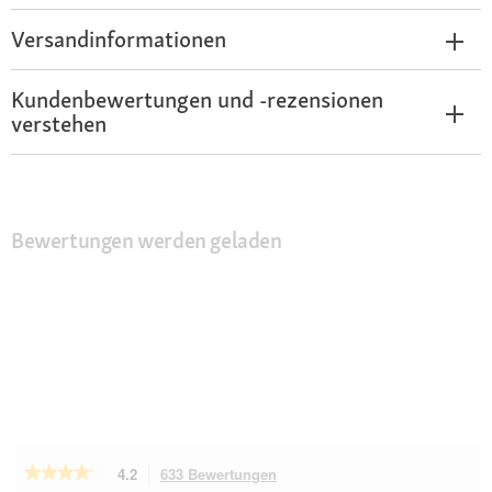
Versandinformationen
Kundenbewertungen und -rezensionen
verstehen
Bewertungen werden geladen
★★★★★
★★★★★
4.2
633 Bewertungen
Mit