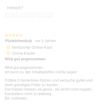
o
r
ö
5
a
Haustiers,
t
A
f
Hilfreich?
l
5
o
k
f
e
von
3
t
Ja ·
3
Nein ·
9
Melden
n
s
5
.
i
e
D
o
t
i
n
.
a
w
l
★★★★★
★★★★★
i
o
Pünktchenbub
·
vor 2 Jahren
r
5
g
d
von
Verifizierter Online-Kauf
*
f
e
5
Online-Käufer
e
*
i
Sternen.
l
n
Wird gut angenommen
d
m
g
Wird gut angenommen .
o
e
Ich kann zu den Inhaltsstoffen nichts sagen
d
ö
a
Füttere 5 herrenlose Katzen und versuche gutes und
f
l
doch günstiges Futter zu kaufen .
f
e
Die Katzen fressen es gerne , es riecht nicht negativ ,
n
s
Konsistenz nicht zu wässrig .
e
D
Bin zufrieden .
t
i
.
a