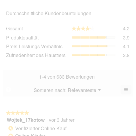
Durchschnittliche Kundenbeurteilungen
Ge
Gesamt
4.2
★★★★★
★★★★★
Dur
Pro
Produktqualität
3.9
Bew
Dur
4.2
Pre
Preis-Leistungs-Verhältnis
4.1
Bew
von
Lei
3.9
Zuf
Zufriedenheit des Haustiers
3.8
5.
Ver
von
des
Dur
5.
Hau
Bew
Dur
4.1
Bew
1-4 von 633 Bewertungen
von
3.8
5.
von
≡
Menü
Sortieren nach:
Relevanteste
?
▼
5.
Wen
Sie
auf
die
folg
★★★★★
★★★★★
Scha
Wojtek_17kotow
·
vor 3 Jahren
5
klic
von
wird
Verifizierter Online-Kauf
*
der
5
unte
Online-Käufer
*
Sternen.