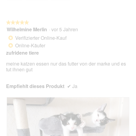
.
i
D
o
i
n
a
w
l
★★★★★
★★★★★
i
o
Wilhelmine Merlin
·
vor 5 Jahren
r
5
g
d
von
Verifizierter Online-Kauf
*
f
e
5
Online-Käufer
e
*
i
Sternen.
l
n
zufridene tiere
d
m
g
meine katzen essen nur das futter von der marke und es
o
e
tut ihnen gut
d
ö
a
f
l
f
Empfiehlt dieses Produkt
✔
Ja
e
n
s
e
D
t
i
.
a
l
o
g
f