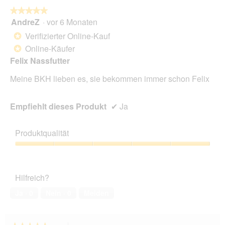
5.
★★★★★
★★★★★
AndreZ
·
vor 6 Monaten
5
von
Verifizierter Online-Kauf
*
5
Online-Käufer
*
Sternen.
Felix Nassfutter
Meine BKH lieben es, sie bekommen immer schon Felix
Empfiehlt dieses Produkt
✔
Ja
Produktqualität
Produktqualität,
5
von
Hilfreich?
5
Ja ·
0
Nein ·
0
Melden