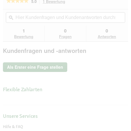
★★★★★
★★★★★
5.0
1 Bewertung
Mit
dieser
5
von
Aktion
Hier
Hie
5
navigierst
Kundenfragen
ϙ
Kun
Sternen.
du
und
un
Bewertungen
zu
Kundenantworten
Kun
1
0
0
lesen
den
durchsuchen
du
für
Bewertung
Fragen
Antworten
Bewertungen.
Felix
So
Kundenfragen und -antworten
gut
wie
es
aussieht
Als Erster eine Frage stellen
Nassfutter
Katze,
Adult,
Vom
Land
Flexible Zahlarten
80x85
g
Unsere Services
Hilfe & FAQ