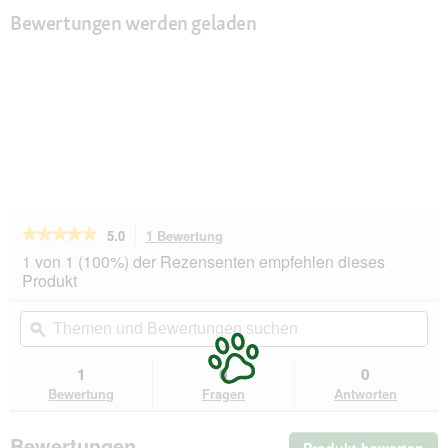
Bewertungen werden geladen
★★★★★
★★★★★
5.0
1 Bewertung
Mit
dieser
5
1 von 1 (100%) der Rezensenten empfehlen dieses
von
Aktion
Produkt
5
navigierst
Sternen.
du
Themen
Th
Bewertungen
zu
und
ϙ
un
lesen
den
Bewertungen
Be
für
Bewertungen.
Felix
suchen
su
1
0
0
So
Bewertung
Fragen
Antworten
gut
wie
es
Bewertungen
aussieht