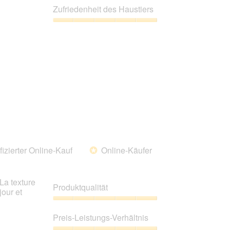
Leistungs-
Zufriedenheit des Haustiers
Verhältnis,
5
Zufriedenheit
von
des
5
Haustiers,
5
von
5
fizierter Online-Kauf
Online-Käufer
*
La texture
Produktqualität
jour et
Produktqualität,
5
Preis-Leistungs-Verhältnis
von