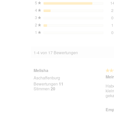
g
5
Sterne
1
★
4
Sterne
2
★
3
Sterne
0
★
2
Sterne
1
★
1
Sterne
0
★
1-4 von 17 Bewertungen
Melisha
★★
★★
5
Mein
Aschaffenburg
von
Bewertungen
11
Habe
5
Stimmen
20
klei
Stern
geka
Empf