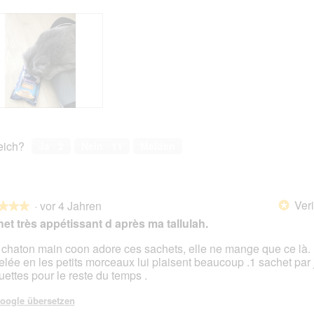
reich?
Ja ·
2
Nein ·
11
Melden
Veri
·
vor 4 Jahren
*
★★★
★★★
et très appétissant d après ma tallulah.
chaton main coon adore ces sachets, elle ne mange que ce là. 
elée en les petits morceaux lui plaisent beaucoup .1 sachet par 
en.
uettes pour le reste du temps .
oogle übersetzen