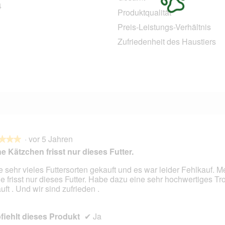
4
14 Bewertungen mit 5 Sternen.
Auswählen, um nach Bewertungen mit 5 Sternen zu filtern.
Produktqualität
2 Bewertungen mit 4 Sternen.
Auswählen, um nach Bewertungen mit 4 Sternen zu filtern.
Preis-Leistungs-Verhältnis
0 Bewertungen mit 3 Sternen.
Auswählen, um nach Bewertungen mit 3 Sternen zu filtern.
Zufriedenheit des Haustiers
1 Bewertung mit 2 Sternen.
Auswählen, um nach Bewertungen mit 2 Sternen zu filtern.
0 Bewertungen mit 1 Stern.
Auswählen, um nach Bewertungen mit 1 Stern zu filtern.
·
vor 5 Jahren
★★★
★★★
e Kätzchen frisst nur dieses Futter.
 sehr vieles Futtersorten gekauft und es war leider Fehlkauf. M
ne frisst nur dieses Futter. Habe dazu eine sehr hochwertiges Tr
en.
uft . Und wir sind zufrieden .
iehlt dieses Produkt
✔
Ja