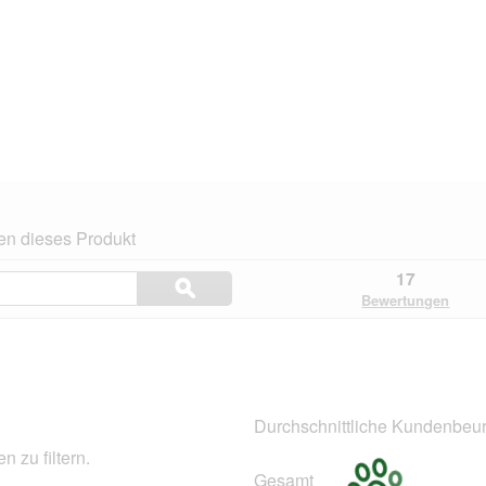
en dieses Produkt
Themen
17
ϙ
und
Suchen
Bewertungen
Bewertungen
suchen
.
Durchschnittliche Kundenbeur
 zu filtern.
Gesamt