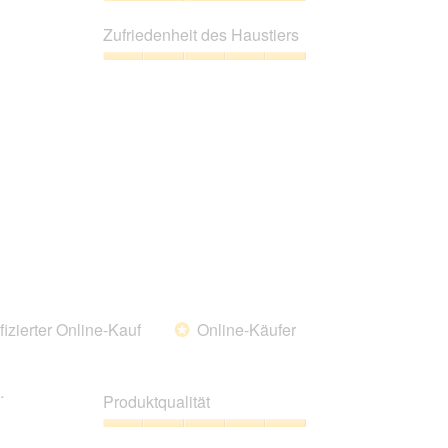
5
Preis-
Leistungs-
Zufriedenheit des Haustiers
Verhältnis,
5
Zufriedenheit
von
des
5
Haustiers,
5
von
5
fizierter Online-Kauf
Online-Käufer
*
.
Produktqualität
Produktqualität,