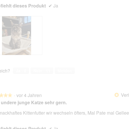
iehlt dieses Produkt
✔
Ja
reich?
Ja ·
0
Nein ·
11
Melden
Veri
·
vor 4 Jahren
*
★★★
★★★
undere junge Katze sehr gern.
ackhaftes Kittenfutter wir wechseln öfters, Mal Pate mal Gellee
en.
iehlt dieses Produkt
✔
Ja