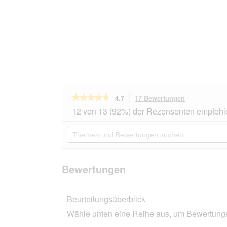
★★★★★
★★★★★
4.7
17 Bewertungen
Mit
dieser
4.7
12 von 13 (92%) der Rezensenten empfehl
von
Aktion
5
navigierst
Themen
Sternen.
du
und
Bewertungen
zu
Bewertungen
lesen
den
suchen
für
Bewertungen
Felix
Bewertungen
So
gut
wie
Beurteilungsüberblick
es
aussieht
Wähle unten eine Reihe aus, um Bewertungen
Junior
52x85