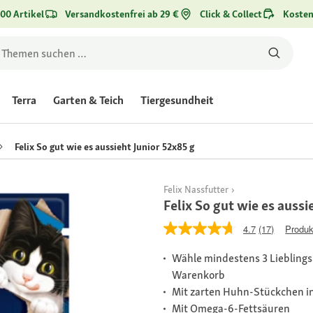
00 Artikel
Versandkostenfrei ab 29 €
Click & Collect
Kosten
Terra
Garten & Teich
Tiergesundheit
Felix So gut wie es aussieht Junior 52x85 g
Felix Nassfutter
Felix So gut wie es aussi
4.7
(17)
Produk
Wähle mindestens 3 Lieblingss
Warenkorb
Mit zarten Huhn-Stückchen i
Mit Omega-6-Fettsäuren