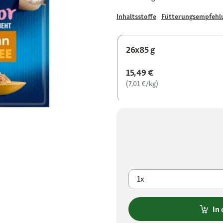
Inhaltsstoffe
Fütterungsempfehl
26x85 g
15,49 €
(7,01 €/kg)
1x
In