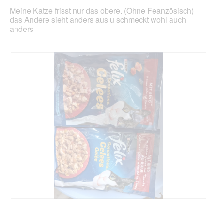
Inhal
Meine Katze frisst nur das obere. (Ohne Feanzösisch)
aktua
das Andere sieht anders aus u schmeckt wohl auch
anders
D
F
a
o