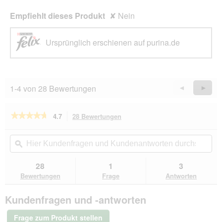
s
d
i
Empfiehlt dieses Produkt
✘
Nein
a
e
l
g
e
Ursprünglich erschienen auf purina.de
a
s
r
D
n
i
i
a
c
l
1-4 von 28 Bewertungen
Zurück
◄
Weiter
►
h
o
Reviews
Revie
t
g
!
f
★★★★★
★★★★★
4.7
28 Bewertungen
Mit
S
e
dieser
i
4.7
l
von
Aktion
Hier
Hie
e
d
5
navigierst
Kundenfragen
ϙ
Kun
h
g
Sternen.
du
und
un
t
e
Bewertungen
zu
Kundenantworten
Kun
a
28
1
3
ö
lesen
den
durchsuchen
du
n
für
f
Bewertungen
Frage
Antworten
Bewertungen.
Felix
d
f
Sensations
e
n
Kundenfragen und -antworten
Gelees
r
e
Huhn
s
t
und
Frage zum Produkt stellen
Karotten