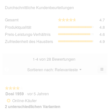
Durchschnittliche Kundenbeurteilungen
Ge
Gesamt
4.7
★★★★★
★★★★★
Dur
Pro
Produktqualität
4.8
Bew
Dur
4.7
Pre
Preis-Leistungs-Verhältnis
4.6
Bew
von
Lei
4.8
Zuf
Zufriedenheit des Haustiers
4.9
5.
Ver
von
des
Dur
5.
Hau
Bew
Dur
4.6
Bew
1-4 von 28 Bewertungen
von
4.9
5.
von
≡
Menü
Sortieren nach:
Relevanteste
?
▼
5.
Wen
Sie
auf
die
folg
★★★★★
★★★★★
Scha
Dosi 1959
·
vor 5 Jahren
4
klic
von
wird
Online-Käufer
*
der
5
unte
2 unterschiedlichen Varianten
Sternen.
aufg