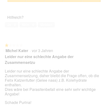
r
r
M
f
Produktqualität,
a
t
i
f
5
n
u
t
n
von
z
n
d
e
Hilfreich?
5
ö
g
i
t
s
z
e
.
Ja ·
0
Nein ·
0
Melden
i
u
s
s
F
e
c
o
r
h
t
A
★★★★★
★★★★★
i
o
k
Michel Kater
·
vor 3 Jahren
m
1
1
t
T
von
.
i
Leider nur eine schlechte Angabe der
i
5
o
Zusammensetzu
t
Sternen.
n
e
w
Leider nur eine schlechte Angabe der
l
i
Zusammensetzung, daher bleibt die Frage offen, ob die
.
r
Felix Katzenfutter (Gelee nass) z.B. Kolehydrate
D
d
enthalten.
a
e
Dies wäre bei Parasitenbefall eine sehr sehr wichtige
s
i
Angabe!
m
n
a
m
Schade Purina!
g
o