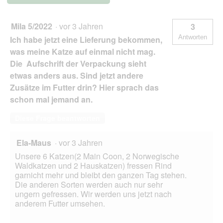
a
.
26x85
u
g
s
Mila 5/2022
·
vor 3 Jahren
3
-
s
Antworten
Ich habe jetzt eine Lieferung bekommen,
c
was meine Katze auf einmal nicht mag.
h
Die Aufschrift der Verpackung sieht
m
etwas anders aus. Sind jetzt andere
e
c
Zusätze im Futter drin? Hier sprach das
k
schon mal jemand an.
t
w
Diese Frage beantworten
o
h
l
Ela-Maus
·
vor 3 Jahren
a
Unsere 6 Katzen(2 Main Coon, 2 Norwegische
n
Waldkatzen und 2 Hauskatzen) fressen Rind
d
garnicht mehr und bleibt den ganzen Tag stehen.
e
Die anderen Sorten werden auch nur sehr
r
ungern gefressen. Wir werden uns jetzt nach
s
anderem Futter umsehen.