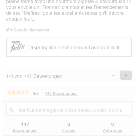
pleine forme avec une nourriture digeste & savoureuse ! Il
vous envoie un "Ronron" d'amour et les Remerciements
de ses "Maîtres" pour les excellents repas qu'il dévore
chaque jour...
Mit Google übersetzen
Ursprünglich erschienen auf purina-felix.fr
1-4 von 147 Bewertungen
Zurück
◄
Weiter
►
Reviews
Revie
★★★★★
★★★★★
4.6
147 Bewertungen
Mit
dieser
4.6
von
Aktion
Hier
Hie
5
navigierst
Kundenfragen
ϙ
Kun
Sternen.
du
und
un
Bewertungen
zu
Kundenantworten
Kun
147
0
0
lesen
den
durchsuchen
du
für
Bewertungen
Fragen
Antworten
Bewertungen.
Felix
Sensations