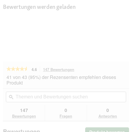
Bewertungen werden geladen
★★★★★
★★★★★
4.6
147 Bewertungen
Mit
dieser
4.6
41 von 43 (95%) der Rezensenten empfehlen dieses
von
Aktion
Produkt
5
navigierst
Sternen.
du
Themen
Th
Bewertungen
zu
und
ϙ
un
lesen
den
Bewertungen
Be
für
Bewertungen.
Felix
suchen
su
147
0
0
Sensations
Bewertungen
Fragen
Antworten
Extras
Gelees
12x85g
Bewertungen
Geschmacksvielfalt