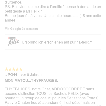
d'urgence.
PS: Elle vient de me dire à l'oreille " pense à demandé un
petit geste à Mr Félix "
Bonne journée à vous. Une chatte heureuse (15 ans cette
année)
Mit Google übersetzen
Ursprünglich erschienen auf purina-felix.fr
★★★★★
★★★★★
JPO44
·
vor 9 Jahren
5
von
MON MATOU...THYFFAUGES.
5
Sternen.
THYFFAUGES, notre Chat, ADDOOOORRRRE sans
aucune distinction TOUS les Sachets FELIX (avec
pourtant un "coup de coeur" pour les Sensations Extras)
Pauvre Chaton trouvé abandonné, il est désormais en