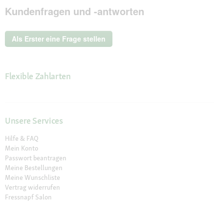
Kundenfragen und -antworten
Extras
Gelees
12x85g
Geschmacksvielfalt
Als Erster eine Frage stellen
vom
Land
Flexible Zahlarten
Unsere Services
Hilfe & FAQ
Mein Konto
Passwort beantragen
Meine Bestellungen
Meine Wunschliste
Vertrag widerrufen
Fressnapf Salon