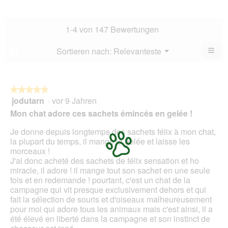
Dur
5.
Hau
Bew
Dur
4.3
Bew
1-4 von 147 Bewertungen
von
4.6
5.
von
≡
Menü
Sortieren nach:
Relevanteste
?
▼
5.
Wen
Sie
auf
die
folg
★★★★★
★★★★★
Scha
jodutarn
·
vor 9 Jahren
5
klic
von
wird
Mon chat adore ces sachets émincés en gelée !
der
5
unte
Sternen.
Je donne depuis longtemps des sachets félix à mon chat,
aufg
Inhal
la plupart du temps, il mange la gelée et laisse les
aktua
morceaux !
J'ai donc acheté des sachets de félix sensation et ho
miracle, il adore ! il mange tout son sachet en une seule
fois et en redemande ! pourtant, c'est un chat de la
campagne qui vit presque exclusivement dehors et qui
fait la sélection de souris et d'oiseaux malheureusement
pour moi qui adore tous les animaux mais c'est ainsi, il a
été élevé en liberté dans la campagne et son instinct de