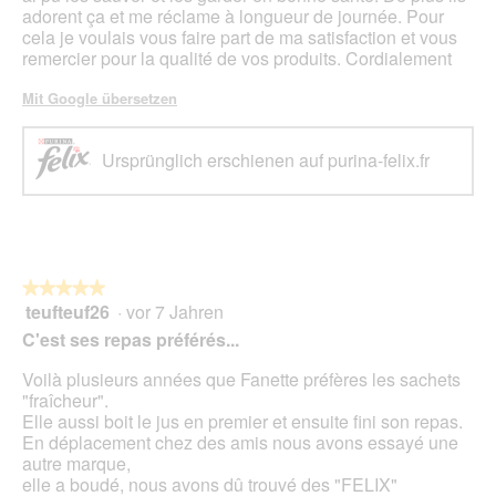
adorent ça et me réclame à longueur de journée. Pour
cela je voulais vous faire part de ma satisfaction et vous
remercier pour la qualité de vos produits. Cordialement
Mit Google übersetzen
Ursprünglich erschienen auf purina-felix.fr
★★★★★
★★★★★
teufteuf26
·
vor 7 Jahren
5
von
C'est ses repas préférés...
5
Sternen.
Voilà plusieurs années que Fanette préfères les sachets
"fraîcheur".
Elle aussi boit le jus en premier et ensuite fini son repas.
En déplacement chez des amis nous avons essayé une
autre marque,
elle a boudé, nous avons dû trouvé des "FELIX"