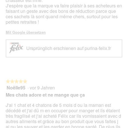
chasseur est inné.
J'espère que la marque va faire plaisir à ses acheteurs en
faisant un geste avec des bons de réduction parce que
ces sachets là sont quand même chers, surtout pour les
petites retraites !
Mit Google übersetzen
Ursprünglich erschienen auf purina-felix.fr
★★★★★
★★★★★
Noëlle95
·
vor 9 Jahren
5
von
Mes chats adore et ne mange que ça
5
Sternen.
J'ai 1 chat et 4 chatons de 5 mois d ou la maman est
décédé et j'ai dû m en occuper pour manger et ils étaient
très fragilisé et j'ai acheté Félix car ils vomissaient avec d
autres aliments et grâce au bon produit que vous faites j
ai pu les sauver et les garder en bonne santé. De plus ils