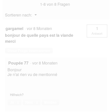
1-8 von 8 Fragen
dem
Wasser
12x85
Menü
Sortieren nach:
g
▼
gargamel
·
vor 8 Monaten
1
Antwort
bonjour de quelle pays est la viande
merci
Diese Frage beantworten
Poupée 77
·
vor 8 Monaten
Bonjour
Je n'ai rien vu de mentionné
Hilfreich?
Ja ·
0
Nein ·
0
Melden