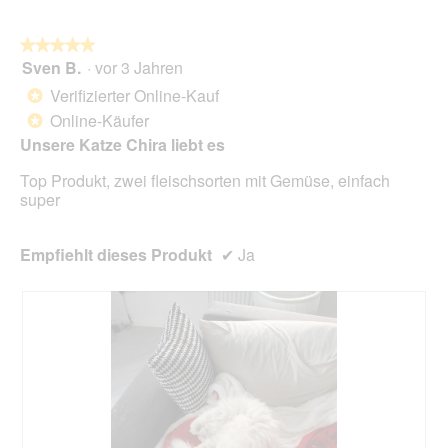
t
i
n
.
a
w
l
★★★★★
★★★★★
i
o
Sven B.
·
vor 3 Jahren
r
5
g
d
von
Verifizierter Online-Kauf
*
f
e
5
Online-Käufer
e
*
i
Sternen.
l
n
Unsere Katze Chira liebt es
d
m
g
Top Produkt, zwei fleischsorten mit Gemüse, einfach
o
e
super
d
ö
a
f
l
f
Empfiehlt dieses Produkt
✔
Ja
e
n
s
e
D
t
i
.
a
l
o
g
f
e
l