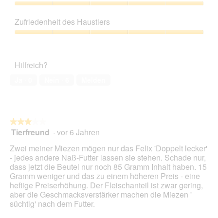
e
n
d
e
5
Preis-
i
g
i
l
Leistungs-
n
z
e
Zufriedenheit des Haustiers
d
Verhältnis,
m
u
s
g
5
o
Zufriedenheit
F
e
e
von
d
des
o
r
ö
5
a
Haustiers,
t
A
f
Hilfreich?
l
5
o
k
f
e
von
3
t
Ja ·
0
Nein ·
6
Melden
n
s
5
.
i
e
D
o
t
i
n
.
a
w
l
★★★★★
★★★★★
i
o
Tierfreund
·
vor 6 Jahren
r
3
g
d
von
Zwei meiner Miezen mögen nur das Felix 'Doppelt lecker'
f
e
5
- jedes andere Naß-Futter lassen sie stehen. Schade nur,
e
i
Sternen.
dass jetzt die Beutel nur noch 85 Gramm Inhalt haben. 15
l
n
Gramm weniger und das zu einem höheren Preis - eine
d
m
heftige Preiserhöhung. Der Fleischanteil ist zwar gering,
g
o
aber die Geschmacksverstärker machen die Miezen '
e
d
süchtig' nach dem Futter.
ö
a
f
l