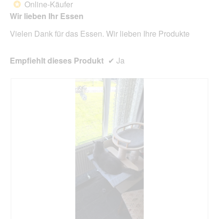
unte
Online-Käufer
*
Sternen.
aufg
Wir lieben Ihr Essen
Inhal
aktua
Vielen Dank für das Essen. Wir lieben Ihre Produkte
Empfiehlt dieses Produkt
✔
Ja