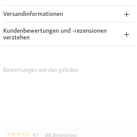
Versandinformationen
Kundenbewertungen und -rezensionen
verstehen
Bewertungen werden geladen
★★★★★
★★★★★
4.7
398 Bewertungen
Mit