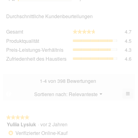
Durchschnittliche Kundenbeurteilungen
Ge
Gesamt
4.7
★★★★★
★★★★★
Dur
Pro
Produktqualität
4.5
Bew
Dur
4.7
Pre
Preis-Leistungs-Verhältnis
4.3
Bew
von
Lei
4.5
Zuf
Zufriedenheit des Haustiers
4.6
5.
Ver
von
des
Dur
5.
Hau
Bew
Dur
4.3
Bew
1-4 von 398 Bewertungen
von
4.6
5.
von
≡
Menü
Sortieren nach:
Relevanteste
?
▼
5.
Wen
Sie
auf
die
folg
★★★★★
★★★★★
Scha
Yuliia Lysiuk
·
vor 2 Jahren
5
klic
von
wird
Verifizierter Online-Kauf
*
der
5