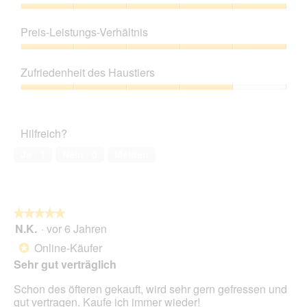
Produktqualität,
5
Preis-Leistungs-Verhältnis
von
5
Preis-
Leistungs-
Zufriedenheit des Haustiers
Verhältnis,
5
Zufriedenheit
von
des
5
Haustiers,
Hilfreich?
4
von
Ja ·
1
Nein ·
0
Melden
5
★★★★★
★★★★★
N.K.
·
vor 6 Jahren
5
von
Online-Käufer
*
5
Sehr gut verträglich
Sternen.
Schon des öfteren gekauft, wird sehr gern gefressen und
gut vertragen. Kaufe ich immer wieder!