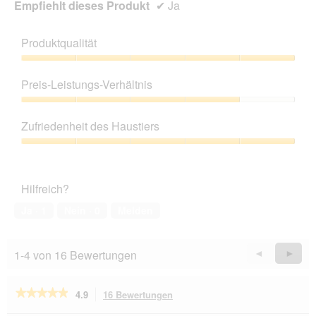
Empfiehlt dieses Produkt
✔
Ja
Produktqualität
Produktqualität,
5
Preis-Leistungs-Verhältnis
von
5
Preis-
Leistungs-
Zufriedenheit des Haustiers
Verhältnis,
4
Zufriedenheit
von
des
5
Haustiers,
Hilfreich?
5
von
Ja ·
1
Nein ·
0
Melden
5
1-4 von 16 Bewertungen
Zurück
◄
Weiter
►
Reviews
Revie
★★★★★
★★★★★
4.9
16 Bewertungen
Mit
dieser
4.9