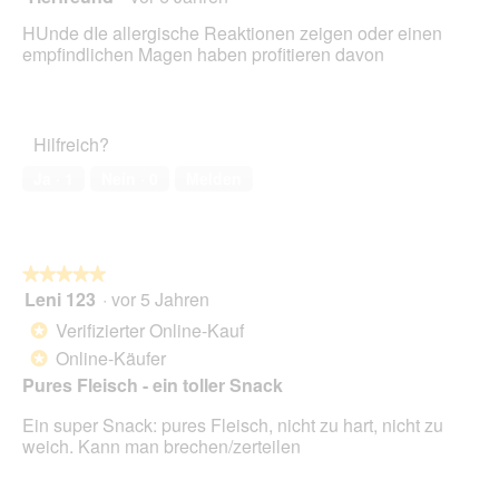
von
HUnde dIe allergische Reaktionen zeigen oder einen
5
empfindlichen Magen haben profitieren davon
Sternen.
Hilfreich?
Ja ·
1
Nein ·
0
Melden
★★★★★
★★★★★
Leni 123
·
vor 5 Jahren
5
von
Verifizierter Online-Kauf
*
5
Online-Käufer
*
Sternen.
Pures Fleisch - ein toller Snack
Ein super Snack: pures Fleisch, nicht zu hart, nicht zu
weich. Kann man brechen/zerteilen