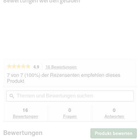
Bewertungen werden geladen
★★★★★
★★★★★
4.9
16 Bewertungen
Mit
dieser
4.9
7 von 7 (100%) der Rezensenten empfehlen dieses
von
Aktion
Produkt
5
navigierst
Sternen.
du
Themen
Th
Bewertungen
zu
und
ϙ
un
lesen
den
Bewertungen
Be
für
Bewertungen.
ESCAPURE
suchen
su
16
0
0
Pferdefleischkekse
Bewertungen
Fragen
Antworten
300g
Bewertungen
Produkt bewerten
.
Mit