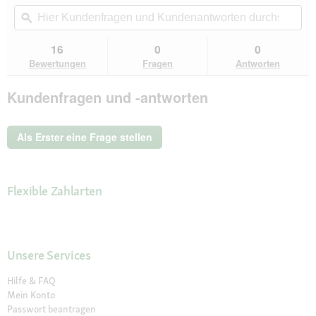
von
Aktion
Hier
Hie
5
navigierst
Kundenfragen
ϙ
Kun
Sternen.
du
und
un
Bewertungen
zu
Kundenantworten
Kun
16
0
0
lesen
den
durchsuchen
du
für
Bewertungen
Fragen
Antworten
Bewertungen.
ESCAPURE
Pferdefleischkekse
Kundenfragen und -antworten
300g
Als Erster eine Frage stellen
Flexible Zahlarten
Unsere Services
Hilfe & FAQ
Mein Konto
Passwort beantragen