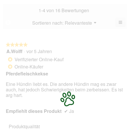
Bew
Dur
4.6
Bew
1-4 von 16 Bewertungen
von
4.8
5.
von
≡
Menü
Sortieren nach:
Relevanteste
?
▼
5.
Wen
Sie
auf
die
folg
★★★★★
★★★★★
Scha
A.Wolff
·
vor 5 Jahren
5
klic
von
wird
Verifizierter Online-Kauf
*
der
5
unte
Online-Käufer
*
Sternen.
aufg
Pferdefleischkekse
Inhal
aktua
Eine Hündin liebt es. Die andere Hündin mag es zwar
auch, hat jedoch Schwierigkeiten beim zerbeissen. Es ist
arg hart.
Empfiehlt dieses Produkt
✔
Ja
Produktqualität