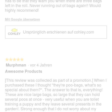
has to be that they warn you when there are three bags
left in the roll. Never running out of bags again!! Would
highly recommend!
Mit Google übersetzen
Ursprünglich erschienen auf cohley.com
★★★★★
★★★★★
Murphman
·
vor 4 Jahren
5
von
Awesome Products
5
Sternen.
[This review was collected as part of a promotion.] When I
purchased these I thought "they're poo-bags, what's so
special about them?". The answer to that is, everything!
These are nice large bags, so large that they can hold
several poos at once - very useful when you are toilet
training a puppy and they leave several presents in the
garden!. Strong enough that I do not worry about my