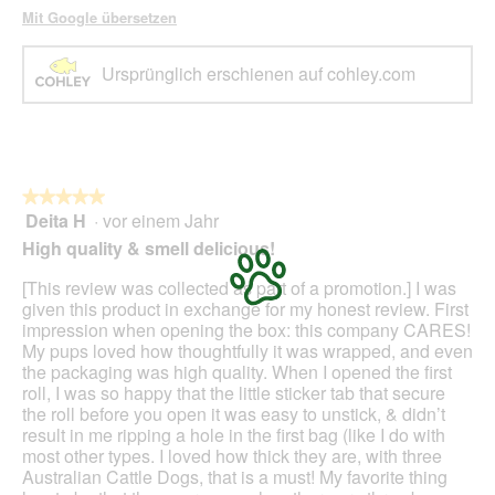
Mit Google übersetzen
Ursprünglich erschienen auf cohley.com
★★★★★
★★★★★
Deita H
·
vor einem Jahr
5
von
High quality & smell delicious!
5
Sternen.
[This review was collected as part of a promotion.] I was
given this product in exchange for my honest review. First
impression when opening the box: this company CARES!
My pups loved how thoughtfully it was wrapped, and even
the packaging was high quality. When I opened the first
roll, I was so happy that the little sticker tab that secure
the roll before you open it was easy to unstick, & didn’t
result in me ripping a hole in the first bag (like I do with
most other types. I loved how thick they are, with three
Australian Cattle Dogs, that is a must! My favorite thing