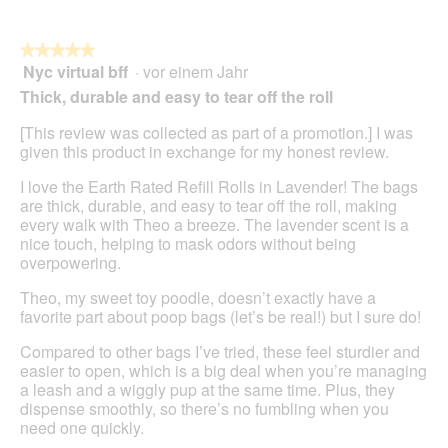
Sie
auf
die
folg
★★★★★
★★★★★
Scha
Nyc virtual bff
·
vor einem Jahr
5
klic
von
wird
Thick, durable and easy to tear off the roll
der
5
unte
Sternen.
[This review was collected as part of a promotion.] I was
aufg
Inhal
given this product in exchange for my honest review.
aktua
I love the Earth Rated Refill Rolls in Lavender! The bags
are thick, durable, and easy to tear off the roll, making
every walk with Theo a breeze. The lavender scent is a
nice touch, helping to mask odors without being
overpowering.
Theo, my sweet toy poodle, doesn’t exactly have a
favorite part about poop bags (let’s be real!) but I sure do!
Compared to other bags I’ve tried, these feel sturdier and
easier to open, which is a big deal when you’re managing
a leash and a wiggly pup at the same time. Plus, they
dispense smoothly, so there’s no fumbling when you
need one quickly.