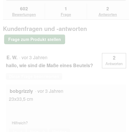
du
und
un
Bewertungen
zu
Kundenantworten
Kun
602
1
2
lesen
den
durchsuchen
du
für
Bewertungen
Frage
Antworten
Bewertungen.
Earth
Rated
Kundenfragen und -antworten
Koteutel
geruchslos
auf
Frage zum Produkt stellen
21
Nachfüllrollen
315
Stk.
E. W.
·
vor 3 Jahren
2
Antworten
hallo, wie sind die Maße eines Beutels?
Diese Frage beantworten
bobgrizzly
·
vor 3 Jahren
23x33,5 cm
Hilfreich?
Ja ·
1
Nein ·
0
Melden