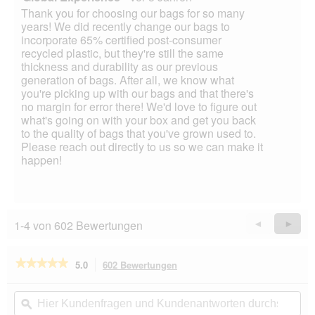
Thank you for choosing our bags for so many
years! We did recently change our bags to
incorporate 65% certified post-consumer
recycled plastic, but they're still the same
thickness and durability as our previous
generation of bags. After all, we know what
you're picking up with our bags and that there's
no margin for error there! We'd love to figure out
what's going on with your box and get you back
to the quality of bags that you've grown used to.
Please reach out directly to us so we can make it
happen!
1-4 von 602 Bewertungen
Zurück
◄
Weiter
►
Reviews
Revie
★★★★★
★★★★★
5.0
602 Bewertungen
Mit
dieser
5
von
Aktion
Hier
Hie
5
navigierst
Kundenfragen
ϙ
Kun
Sternen.