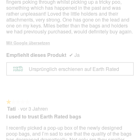
fingers poking through whilst picking up a tricky poo,
something which has happened in the past and was
rather unpleasant! Loved the little holders and their
attachments, very strong. One has gone on the lead and
one on my keys. Miles better than the bags and holders
we had previously purchased, would definitely buy again.
Mit Google übersetzen
Empfiehlt dieses Produkt
✔
Ja
Ursprünglich erschienen auf Earth Rated
★★★★★
★★★★★
Tati
·
vor 3 Jahren
1
von
I used to trust Earth Rated bags
5
Sternen.
I recently picked a pop-up box of the newly designed
poop bags, and I’m sad to see that the quality of the bags
has decreased dramatically. Not only are they smaller,