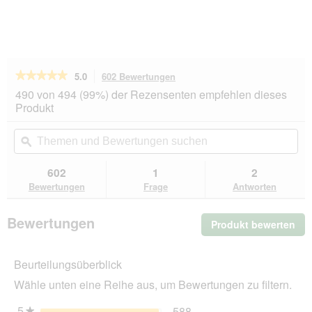
★★★★★
★★★★★
5.0
602 Bewertungen
Mit
dieser
5
490 von 494 (99%) der Rezensenten empfehlen dieses
von
Aktion
Produkt
5
navigierst
Sternen.
du
Themen
Th
Bewertungen
zu
und
ϙ
un
lesen
den
Bewertungen
Be
für
Bewertungen.
Earth
suchen
su
602
1
2
Rated
Bewertungen
Frage
Antworten
Koteutel
geruchslos
auf
Bewertungen
Produkt bewerten
.
21
Nachfüllrollen
Mit
315
die
Stk.
Beurteilungsüberblick
Akt
wir
Wähle unten eine Reihe aus, um Bewertungen zu filtern.
ein
mo
5
Sterne
588
★