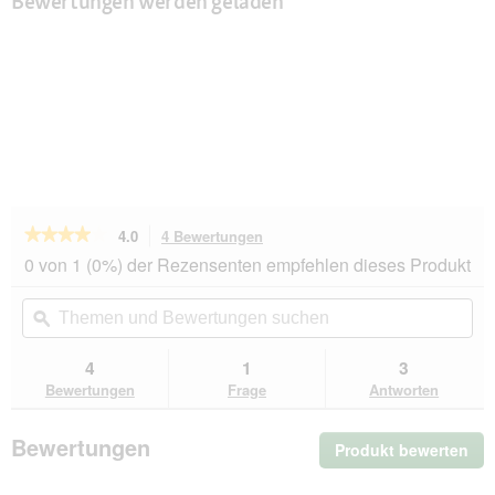
Bewertungen werden geladen
★★★★★
★★★★★
4.0
4 Bewertungen
Mit
dieser
4
0 von 1 (0%) der Rezensenten empfehlen dieses Produkt
von
Aktion
5
navigierst
Themen
Th
Sternen.
du
und
ϙ
un
Bewertungen
zu
Bewertungen
Be
lesen
den
suchen
su
4
1
3
für
Bewertungen.
DIBO
Bewertungen
Frage
Antworten
Pferdefleisch
250g
Bewertungen
Produkt bewerten
.
Mit
die