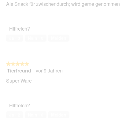
Als Snack für zwischendurch; wird gerne genommen
5
Sternen.
Hilfreich?
Ja ·
3
Nein ·
0
Melden
★★★★★
★★★★★
Tierfreund
·
vor 9 Jahren
5
von
Super Ware
5
Sternen.
Hilfreich?
Ja ·
2
Nein ·
0
Melden