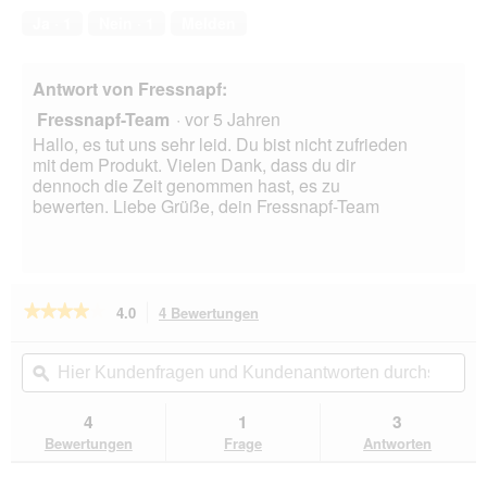
von
Ja ·
1
Nein ·
1
Melden
5
Antwort von Fressnapf:
Fressnapf-Team
·
vor 5 Jahren
Hallo, es tut uns sehr leid. Du bist nicht zufrieden
mit dem Produkt. Vielen Dank, dass du dir
dennoch die Zeit genommen hast, es zu
bewerten. Liebe Grüße, dein Fressnapf-Team
★★★★★
★★★★★
4.0
4 Bewertungen
Mit
dieser
4
von
Aktion
Hier
Hie
5
navigierst
Kundenfragen
ϙ
Kun
Sternen.
du
und
un
Bewertungen
zu
Kundenantworten
Kun
4
1
3
lesen
den
durchsuchen
du
für
Bewertungen
Frage
Antworten
Bewertungen.
DIBO
Pferdefleisch