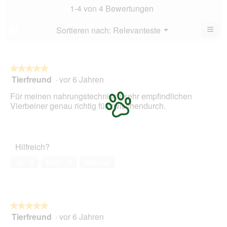
1
Bew
1-4 von 4 Bewertungen
von
4
5.
von
≡
Menü
Sortieren nach:
Relevanteste
?
▼
5.
Wen
Sie
auf
die
folg
★★★★★
★★★★★
Scha
Tierfreund
·
vor 6 Jahren
5
klic
von
wird
Für meinen nahrungstechnisch sehr empfindlichen
der
5
unte
Vierbeiner genau richtig für zwischendurch.
Sternen.
aufg
Inhal
aktua
Hilfreich?
Ja ·
3
Nein ·
0
Melden
★★★★★
★★★★★
Tierfreund
·
vor 6 Jahren
5
von