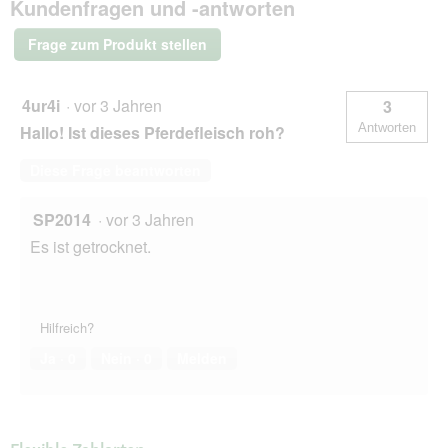
Kundenfragen und -antworten
250g
Frage zum Produkt stellen
4ur4i
·
vor 3 Jahren
3
Antworten
Hallo! Ist dieses Pferdefleisch roh?
Diese Frage beantworten
SP2014
·
vor 3 Jahren
Es ist getrocknet.
Hilfreich?
Ja ·
0
Nein ·
0
Melden