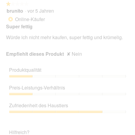
★★★★★
★★★★★
brunito
·
vor 5 Jahren
1
von
Online-Käufer
*
5
Super fettig
Sternen.
Würde ich nicht mehr kaufen, super fettig und krümelig.
Empfiehlt dieses Produkt
✘
Nein
Produktqualität
Produktqualität,
1
Preis-Leistungs-Verhältnis
von
5
Preis-
Leistungs-
Zufriedenheit des Haustiers
Verhältnis,
1
Zufriedenheit
von
des
5
Haustiers,
Hilfreich?
4