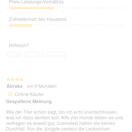
5
d
Preis-Leistungs-Verhältnis
u
t
von
e
n
d
5
Preis-
i
g
i
Leistungs-
n
z
e
Zufriedenheit des Haustiers
Verhältnis,
m
u
s
2
o
Zufriedenheit
F
e
von
d
des
o
r
5
a
Haustiers,
t
A
Hilfreich?
l
1
o
k
e
von
2
t
Ja ·
7
Nein ·
1
Melden
s
5
.
i
D
o
i
n
a
w
l
★★★★★
★★★★★
i
o
Abraka
·
vor 9 Monaten
r
4
g
d
von
Online-Käufer
*
f
e
5
Gespaltene Meinung
e
i
Sternen.
l
n
Wie der Titel schon sagt, bin ich echt unentschlossen,
d
m
was ich dazu denken soll. Alle vier Hunde lieben es und
g
o
vertragen es soweit gut, zumindest haben sie keinen
e
d
Durchfall. Nur die Jüngste verdaut die Leckerchen
ö
a