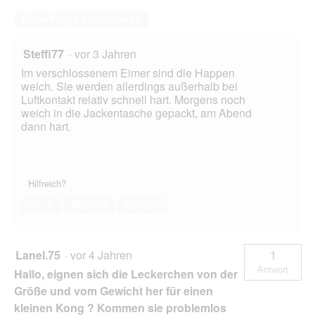
Diese Frage beantworten
Steffi77
·
vor 3 Jahren
Im verschlossenem Eimer sind die Happen
weich. Sie werden allerdings außerhalb bei
Luftkontakt relativ schnell hart. Morgens noch
weich in die Jackentasche gepackt, am Abend
dann hart.
Hilfreich?
Ja ·
3
Nein ·
0
Melden
Lanel.75
·
vor 4 Jahren
1
Antwort
Hallo, eignen sich die Leckerchen von der
Größe und vom Gewicht her für einen
kleinen Kong ? Kommen sie problemlos