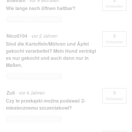
Atteiram
·
vor 9 Monaten
0
Antworten
Wie lange nach öffnen haltbar?
Diese Frage beantworten
Nico0104
·
vor 2 Jahren
0
Antworten
Sind die Kartoffeln/Möhren und Äpfel
gekocht verarbeitet? Mein Hund verträgt
es nur gekocht und auch dann nur in
Maßen.
Diese Frage beantworten
Zuli
·
vor 4 Jahren
0
Antworten
Czy te przekąski można podawać 2-
miesiecznemu szczeniakowi?
Diese Frage beantworten