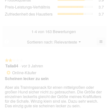
Dur
4.3
Pre
Preis-Leistungs-Verhältnis
3.7
Bew
von
Lei
3.9
Zuf
Zufriedenheit des Haustiers
3.7
5.
Ver
von
des
Dur
5.
Hau
Bew
Dur
3.7
Bew
1-4 von 163 Bewertungen
von
3.7
5.
von
≡
Menü
Sortieren nach:
Relevanteste
?
▼
5.
Wen
Sie
auf
die
folg
★★★★★
★★★★★
Scha
Talia84
·
vor 3 Jahren
2
klic
von
wird
Online-Käufer
*
der
5
unte
Scheinen lecker zu sein
Sternen.
aufg
Inhal
Aber als Trainingssnack für einen mittelgroßen oder
aktua
großen Hund sicher nicht zu gebrauchen. Die Größe der
einzelnen leckerlis gleicht der Größe meines Kraftfutters
für die Schafe. Winzig klein sind sie. Dazu sehr weich.
Das einzig gute sie scheinen lecker zu sein.