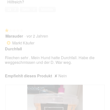
Hilfreich?
4
von
Ja ·
2
Nein ·
0
Melden
5
★★★★★
★★★★★
Marauder
·
vor 2 Jahren
1
von
Markt Käufer
*
5
Durchfall
Sternen.
Riechen sehr . Mein Hund hatte Durchfall. Habe die
weggeschmissen und der D. War weg.
Empfiehlt dieses Produkt
✘
Nein