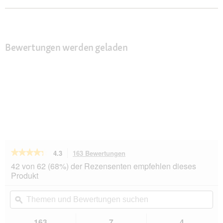
Bewertungen werden geladen
★★★★★
★★★★★
4.3
163 Bewertungen
Mit
dieser
4.3
42 von 62 (68%) der Rezensenten empfehlen dieses
von
Aktion
Produkt
5
navigierst
Sternen.
du
Themen
Th
Bewertungen
zu
und
ϙ
un
lesen
den
Bewertungen
Be
für
Bewertungen.
Chewies
suchen
su
163
7
4