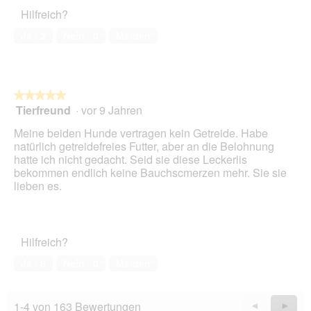
5
Haustiers,
t
A
Hilfreich?
1
o
k
von
1
t
Ja ·
2
Nein ·
0
Melden
5
.
i
o
n
w
★★★★★
★★★★★
i
Tierfreund
·
vor 9 Jahren
r
5
d
von
Meine beiden Hunde vertragen kein Getreide. Habe
e
5
natürlich getreidefreies Futter, aber an die Belohnung
i
Sternen.
hatte ich nicht gedacht. Seid sie diese Leckerlis
n
bekommen endlich keine Bauchscmerzen mehr. Sie sie
m
lieben es.
o
d
a
l
Hilfreich?
e
s
Ja ·
8
Nein ·
0
Melden
D
i
a
1-4 von 163 Bewertungen
Zurück
◄
Weiter
►
l