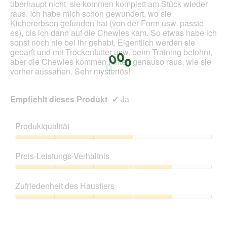
überhaupt nicht, sie kommen komplett am Stück wieder
f
l
raus. Ich habe mich schon gewundert, wo sie
f
e
Kichererbsen gefunden hat (von der Form usw. passte
n
s
es), bis ich dann auf die Chewies kam. So etwas habe ich
e
D
sonst noch nie bei ihr gehabt. Eigentlich werden sie
t
i
gebarft und mit Trockenfutter usw. beim Training belohnt,
.
a
aber die Chewies kommen hinten genauso raus, wie sie
l
vorher aussahen. Sehr mysteriös!
o
g
f
Empfiehlt dieses Produkt
✔
Ja
e
l
d
Produktqualität
g
e
Produktqualität,
ö
3
Preis-Leistungs-Verhältnis
f
von
f
5
Preis-
n
Leistungs-
Zufriedenheit des Haustiers
e
Verhältnis,
t
4
Zufriedenheit
.
von
des
5
Haustiers,