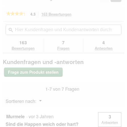
Reviews
Revie
o
g
★★★★★
★★★★★
4.3
163 Bewertungen
Mit
f
dieser
e
4.3
von
Aktion
Hier
Hie
l
5
navigierst
Kundenfragen
ϙ
Kun
d
Sternen.
du
und
un
g
Bewertungen
zu
Kundenantworten
Kun
e
163
7
4
lesen
den
durchsuchen
du
ö
für
Bewertungen
Fragen
Antworten
Bewertungen.
Chewies
f
Trainings-
f
Kundenfragen und -antworten
Happen
n
Monoprotein-
e
Snack
Frage zum Produkt stellen
t
300g
Lamm
.
1-7 von 7 Fragen
Menü
Sortieren nach:
▼
Murmele
·
vor 3 Jahren
3
Antworten
Sind die Happen weich oder hart?