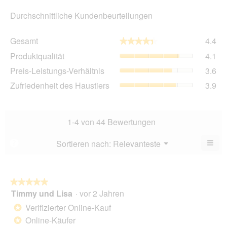
Durchschnittliche Kundenbeurteilungen
Ge
Gesamt
4.4
★★★★★
★★★★★
Dur
Pro
Produktqualität
4.1
Bew
Dur
4.4
Pre
Preis-Leistungs-Verhältnis
3.6
Bew
von
Lei
4.1
Zuf
Zufriedenheit des Haustiers
3.9
5.
Ver
von
des
Dur
5.
Hau
Bew
Dur
3.6
Bew
1-4 von 44 Bewertungen
von
3.9
5.
von
≡
Menü
Sortieren nach:
Relevanteste
?
▼
5.
Wen
Sie
auf
die
folg
★★★★★
★★★★★
Scha
Timmy und Lisa
·
vor 2 Jahren
5
klic
von
wird
Verifizierter Online-Kauf
*
der
5
unte
Online-Käufer
*
Sternen.
aufg