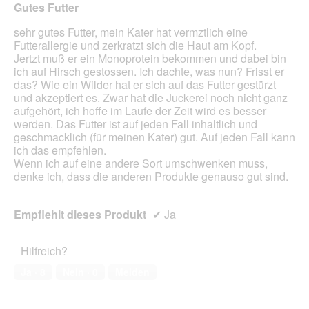
Gutes Futter
Inhal
aktua
sehr gutes Futter, mein Kater hat vermztlich eine
Futterallergie und zerkratzt sich die Haut am Kopf.
Jertzt muß er ein Monoprotein bekommen und dabei bin
ich auf Hirsch gestossen. Ich dachte, was nun? Frisst er
das? Wie ein Wilder hat er sich auf das Futter gestürzt
und akzeptiert es. Zwar hat die Juckerei noch nicht ganz
aufgehört, ich hoffe im Laufe der Zeit wird es besser
werden. Das Futter ist auf jeden Fall inhaltlich und
geschmacklich (für meinen Kater) gut. Auf jeden Fall kann
ich das empfehlen.
Wenn ich auf eine andere Sort umschwenken muss,
denke ich, dass die anderen Produkte genauso gut sind.
Empfiehlt dieses Produkt
✔
Ja
Hilfreich?
Ja ·
8
Nein ·
0
Melden