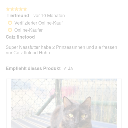
★★★★★
★★★★★
Tierfreund
·
vor 10 Monaten
5
von
Verifizierter Online-Kauf
*
5
Online-Käufer
*
Sternen.
Catz finefood
Super Nassfutter habe 2 Prinzessinnen und sie fressen
nur Catz finfood Huhn .
Empfiehlt dieses Produkt
✔
Ja