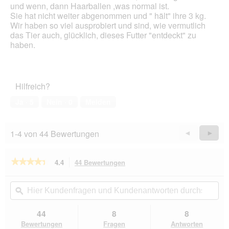
und wenn, dann Haarballen ,was normal ist.
Sie hat nicht weiter abgenommen und " hält" ihre 3 kg.
Wir haben so viel ausprobiert und sind, wie vermutlich
das Tier auch, glücklich, dieses Futter "entdeckt" zu
haben.
Hilfreich?
Ja ·
5
Nein ·
0
Melden
1-4 von 44 Bewertungen
Zurück
◄
Weiter
►
Reviews
Revie
★★★★★
★★★★★
4.4
44 Bewertungen
Mit
dieser
4.4
von
Aktion
Hier
Hie
5
navigierst
Kundenfragen
ϙ
Kun
Sternen.
du
und
un
Bewertungen
zu
Kundenantworten
Kun
44
8
8
lesen
den
durchsuchen
du
für
Bewertungen
Fragen
Antworten
Catz