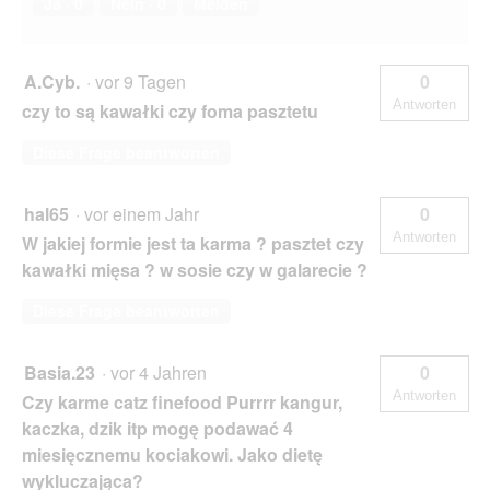
Ja ·
0
Nein ·
0
Melden
A.Cyb.
·
vor 9 Tagen
0
Antworten
czy to są kawałki czy foma pasztetu
Diese Frage beantworten
hal65
·
vor einem Jahr
0
Antworten
W jakiej formie jest ta karma ? pasztet czy
kawałki mięsa ? w sosie czy w galarecie ?
Diese Frage beantworten
Basia.23
·
vor 4 Jahren
0
Antworten
Czy karme catz finefood Purrrr kangur,
kaczka, dzik itp mogę podawać 4
miesięcznemu kociakowi. Jako dietę
wykluczająca?