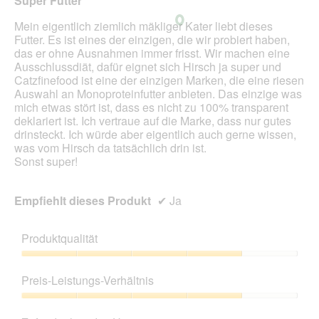
Super Futter
e
i
Sternen.
l
n
Mein eigentlich ziemlich mäkliger Kater liebt dieses
d
m
Futter. Es ist eines der einzigen, die wir probiert haben,
g
o
das er ohne Ausnahmen immer frisst. Wir machen eine
e
d
Ausschlussdiät, dafür eignet sich Hirsch ja super und
ö
a
Catzfinefood ist eine der einzigen Marken, die eine riesen
f
l
Auswahl an Monoproteinfutter anbieten. Das einzige was
f
e
mich etwas stört ist, dass es nicht zu 100% transparent
n
s
deklariert ist. Ich vertraue auf die Marke, dass nur gutes
e
D
drinsteckt. Ich würde aber eigentlich auch gerne wissen,
t
i
was vom Hirsch da tatsächlich drin ist.
.
a
Sonst super!
l
o
g
Empfiehlt dieses Produkt
✔
Ja
f
e
l
Produktqualität
d
g
Produktqualität,
e
4
Preis-Leistungs-Verhältnis
ö
von
f
5
Preis-
f
Leistungs-