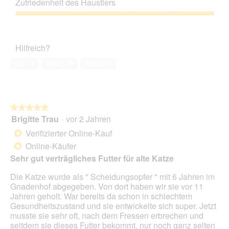
Zufriedenheit des Haustiers
n
Verhältnis,
e
4
Zufriedenheit
t
von
des
.
5
Haustiers,
Hilfreich?
5
von
Ja ·
4
Nein ·
0
Melden
5
★★★★★
★★★★★
Brigitte Trau
·
vor 2 Jahren
5
von
Verifizierter Online-Kauf
*
5
Online-Käufer
*
Sternen.
Sehr gut verträgliches Futter für alte Katze
Die Katze wurde als " Scheidungsopfer " mit 6 Jahren im
Gnadenhof abgegeben. Von dort haben wir sie vor 11
Jahren geholt. War bereits da schon in schlechtem
Gesundheitszustand und sie entwickelte sich super. Jetzt
musste sie sehr oft, nach dem Fressen erbrechen und
seitdem sie dieses Futter bekommt, nur noch ganz selten