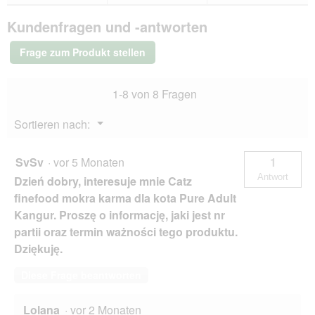
Bewertungen.
finefood
Kundenfragen und -antworten
Nassfutter
Katze
Pure
Frage zum Produkt stellen
Adult
Huhn
32x85
1-8 von 8 Fragen
g
Menü
Sortieren nach:
▼
SvSv
·
vor 5 Monaten
1
Antwort
Dzień dobry, interesuje mnie Catz
finefood mokra karma dla kota Pure Adult
Kangur. Proszę o informację, jaki jest nr
partii oraz termin ważności tego produktu.
Dziękuję.
Diese Frage beantworten
Lolana
·
vor 2 Monaten