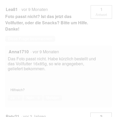
Lea81
·
vor 9 Monaten
1
Antwort
Foto passt nicht? Ist das jetzt das
Vollfutter, oder die Snacks? Bitte um Hilfe.
Danke!
Diese Frage beantworten
Anna1710
·
vor 9 Monaten
Das Foto passt nicht. Habe kürzlich bestellt und
das Vollfutter 16x85g, so wie angegeben,
geliefert bekommen.
Hilfreich?
Ja ·
1
Nein ·
0
Melden
Paty21
·
vor 2 Jahren
2