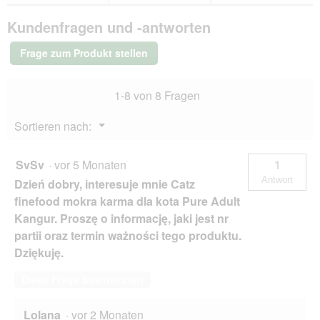
Bewertungen.
finefood
Kundenfragen und -antworten
Nassfutter
Katze
Pure
Frage zum Produkt stellen
Adult
Huhn
16x85
1-8 von 8 Fragen
g
Menü
Sortieren nach:
▼
SvSv
·
vor 5 Monaten
1
Antwort
Dzień dobry, interesuje mnie Catz
finefood mokra karma dla kota Pure Adult
Kangur. Proszę o informację, jaki jest nr
partii oraz termin ważności tego produktu.
Dziękuję.
Diese Frage beantworten
Lolana
·
vor 2 Monaten