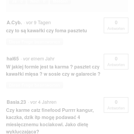
Ja ·
0
Nein ·
0
Melden
A.Cyb.
·
vor 9 Tagen
0
Antworten
czy to są kawałki czy foma pasztetu
Diese Frage beantworten
hal65
·
vor einem Jahr
0
Antworten
W jakiej formie jest ta karma ? pasztet czy
kawałki mięsa ? w sosie czy w galarecie ?
Diese Frage beantworten
Basia.23
·
vor 4 Jahren
0
Antworten
Czy karme catz finefood Purrrr kangur,
kaczka, dzik itp mogę podawać 4
miesięcznemu kociakowi. Jako dietę
wykluczająca?