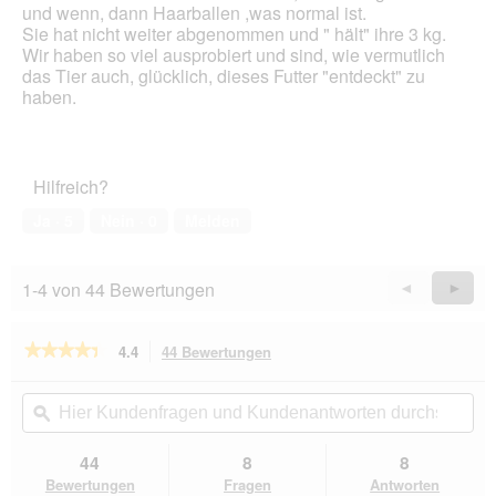
und wenn, dann Haarballen ,was normal ist.
Sie hat nicht weiter abgenommen und " hält" ihre 3 kg.
Wir haben so viel ausprobiert und sind, wie vermutlich
das Tier auch, glücklich, dieses Futter "entdeckt" zu
haben.
Hilfreich?
Ja ·
5
Nein ·
0
Melden
1-4 von 44 Bewertungen
Zurück
◄
Weiter
►
Reviews
Revie
★★★★★
★★★★★
4.4
44 Bewertungen
Mit
dieser
4.4
von
Aktion
Hier
Hie
5
navigierst
Kundenfragen
ϙ
Kun
Sternen.
du
und
un
Bewertungen
zu
Kundenantworten
Kun
44
8
8
lesen
den
durchsuchen
du
für
Bewertungen
Fragen
Antworten
Catz