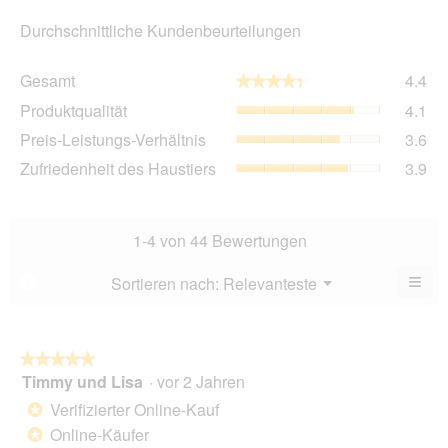
Durchschnittliche Kundenbeurteilungen
Ge
Gesamt
4.4
★★★★★
★★★★★
Dur
Pro
Produktqualität
4.1
Bew
Dur
4.4
Pre
Preis-Leistungs-Verhältnis
3.6
Bew
von
Lei
4.1
Zuf
Zufriedenheit des Haustiers
3.9
5.
Ver
von
des
Dur
5.
Hau
Bew
Dur
3.6
Bew
1-4 von 44 Bewertungen
von
3.9
5.
von
≡
Menü
Sortieren nach:
Relevanteste
?
▼
5.
Wen
Sie
auf
die
folg
★★★★★
★★★★★
Scha
Timmy und Lisa
·
vor 2 Jahren
5
klic
von
wird
Verifizierter Online-Kauf
*
der
5
unte
Online-Käufer
*
Sternen.
aufg