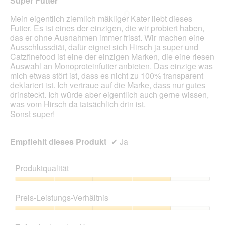
Super Futter
e
i
Sternen.
l
n
Mein eigentlich ziemlich mäkliger Kater liebt dieses
d
m
Futter. Es ist eines der einzigen, die wir probiert haben,
g
o
das er ohne Ausnahmen immer frisst. Wir machen eine
e
d
Ausschlussdiät, dafür eignet sich Hirsch ja super und
ö
a
Catzfinefood ist eine der einzigen Marken, die eine riesen
f
l
Auswahl an Monoproteinfutter anbieten. Das einzige was
f
e
mich etwas stört ist, dass es nicht zu 100% transparent
n
s
deklariert ist. Ich vertraue auf die Marke, dass nur gutes
e
D
drinsteckt. Ich würde aber eigentlich auch gerne wissen,
t
i
was vom Hirsch da tatsächlich drin ist.
.
a
Sonst super!
l
o
g
Empfiehlt dieses Produkt
✔
Ja
f
e
l
Produktqualität
d
g
Produktqualität,
e
4
Preis-Leistungs-Verhältnis
ö
von
f
5
Preis-
f
Leistungs-