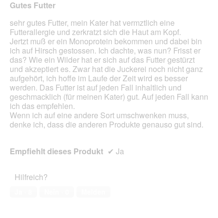
Gutes Futter
Inhal
aktua
sehr gutes Futter, mein Kater hat vermztlich eine
Futterallergie und zerkratzt sich die Haut am Kopf.
Jertzt muß er ein Monoprotein bekommen und dabei bin
ich auf Hirsch gestossen. Ich dachte, was nun? Frisst er
das? Wie ein Wilder hat er sich auf das Futter gestürzt
und akzeptiert es. Zwar hat die Juckerei noch nicht ganz
aufgehört, ich hoffe im Laufe der Zeit wird es besser
werden. Das Futter ist auf jeden Fall inhaltlich und
geschmacklich (für meinen Kater) gut. Auf jeden Fall kann
ich das empfehlen.
Wenn ich auf eine andere Sort umschwenken muss,
denke ich, dass die anderen Produkte genauso gut sind.
Empfiehlt dieses Produkt
✔
Ja
Hilfreich?
Ja ·
8
Nein ·
0
Melden