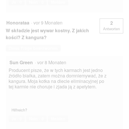
Ja ·
0
Nein ·
0
Melden
Honorataa
·
vor 9 Monaten
2
Antworten
W składzie jest wywar kostny. Z jakich
kości? Z kangura?
Diese Frage beantworten
Sun Green
·
vor 8 Monaten
Producent pisze, że w tych karmach jest jedno
źródło białka, zatem można domniemywać, że z
kangura. Moja kotka na diecie eliminacyjnej po
tej karmie nie choruje i zjada ją z apetytem.
Hilfreich?
Ja ·
0
Nein ·
0
Melden