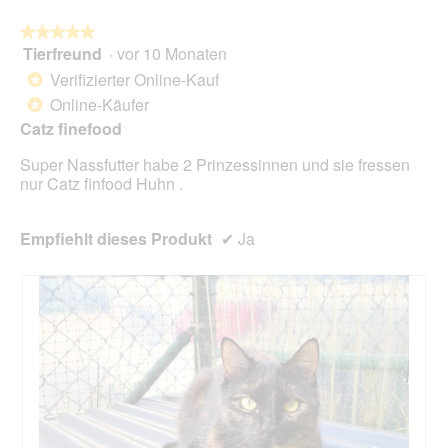
★★★★★
★★★★★
Tierfreund
·
vor 10 Monaten
5
von
Verifizierter Online-Kauf
*
5
Online-Käufer
*
Sternen.
Catz finefood
Super Nassfutter habe 2 Prinzessinnen und sie fressen
nur Catz finfood Huhn .
Empfiehlt dieses Produkt
✔
Ja