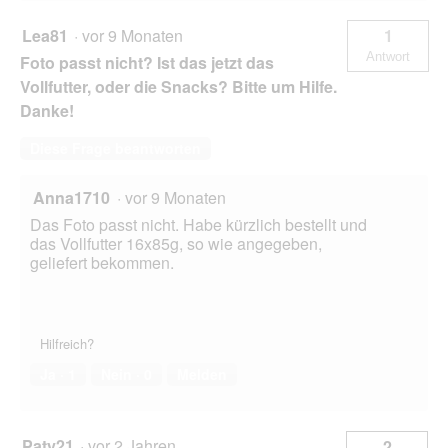
Lea81
·
vor 9 Monaten
1
Antwort
Foto passt nicht? Ist das jetzt das
Vollfutter, oder die Snacks? Bitte um Hilfe.
Danke!
Diese Frage beantworten
Anna1710
·
vor 9 Monaten
Das Foto passt nicht. Habe kürzlich bestellt und
das Vollfutter 16x85g, so wie angegeben,
geliefert bekommen.
Hilfreich?
Ja ·
1
Nein ·
0
Melden
Paty21
·
vor 2 Jahren
2