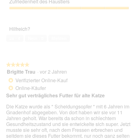
Zufriedenheit des Haustiers
n
Verhältnis,
e
4
Zufriedenheit
t
von
des
.
5
Haustiers,
Hilfreich?
5
von
Ja ·
4
Nein ·
0
Melden
5
★★★★★
★★★★★
Brigitte Trau
·
vor 2 Jahren
5
von
Verifizierter Online-Kauf
*
5
Online-Käufer
*
Sternen.
Sehr gut verträgliches Futter für alte Katze
Die Katze wurde als " Scheidungsopfer " mit 6 Jahren im
Gnadenhof abgegeben. Von dort haben wir sie vor 11
Jahren geholt. War bereits da schon in schlechtem
Gesundheitszustand und sie entwickelte sich super. Jetzt
musste sie sehr oft, nach dem Fressen erbrechen und
seitdem sie dieses Futter bekommt, nur noch ganz selten