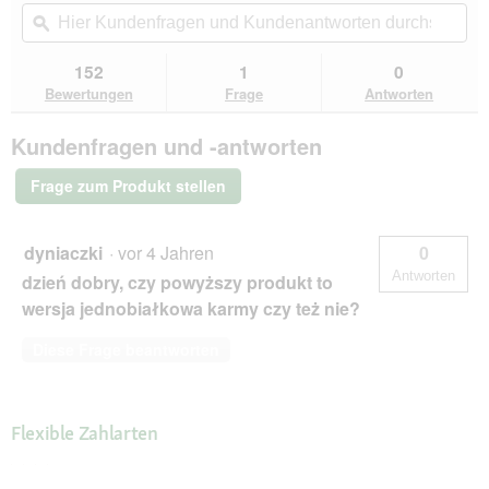
t
Aktion
Hier
Hie
.
5
navigierst
Kundenfragen
ϙ
Kun
Sternen.
du
und
un
Bewertungen
zu
Kundenantworten
Kun
152
1
0
lesen
den
durchsuchen
du
für
Bewertungen
Frage
Antworten
Bewertungen.
Catz
finefood
Kundenfragen und -antworten
Nassfutter
Katze
Classic
Frage zum Produkt stellen
Adult
No.
21
Wild
dyniaczki
·
vor 4 Jahren
0
und
Antworten
dzień dobry, czy powyższy produkt to
Rotbarsch
6x400
wersja jednobiałkowa karmy czy też nie?
g
Diese Frage beantworten
Flexible Zahlarten