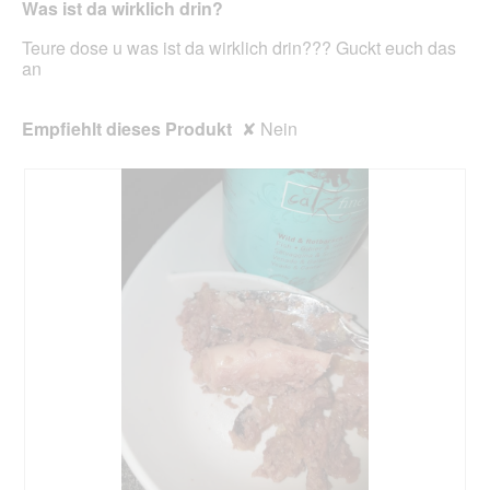
unte
Was ist da wirklich drin?
Sternen.
aufg
Inhal
Teure dose u was ist da wirklich drin??? Guckt euch das
aktua
an
Empfiehlt dieses Produkt
✘
Nein