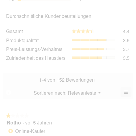
Durchschnittliche Kundenbeurteilungen
Ge
Gesamt
4.4
★★★★★
★★★★★
Dur
Pro
Produktqualität
3.9
Bew
Dur
4.4
Pre
Preis-Leistungs-Verhältnis
3.7
Bew
von
Lei
3.9
Zuf
Zufriedenheit des Haustiers
3.5
5.
Ver
von
des
Dur
5.
Hau
Bew
Dur
3.7
Bew
1-4 von 152 Bewertungen
von
3.5
5.
von
≡
Menü
Sortieren nach:
Relevanteste
?
▼
5.
Wen
Sie
auf
die
folg
★★★★★
★★★★★
Scha
Rotho
·
vor 5 Jahren
1
klic
von
wird
Online-Käufer
*
der
5