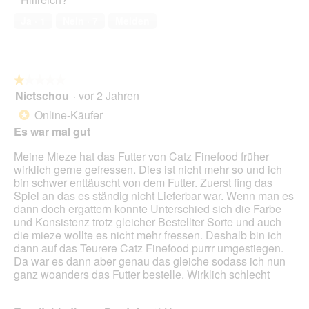
e
o
r
M
Ja ·
1
Nein ·
7
Melden
t
i
u
t
n
d
g
i
z
e
★★★★★
★★★★★
u
s
Nictschou
·
vor 2 Jahren
1
F
e
von
Online-Käufer
*
o
r
5
Es war mal gut
t
A
Sternen.
o
k
Meine Mieze hat das Futter von Catz Finefood früher
1
t
wirklich gerne gefressen. Dies ist nicht mehr so und ich
.
i
bin schwer enttäuscht von dem Futter. Zuerst fing das
o
Spiel an das es ständig nicht Lieferbar war. Wenn man es
n
dann doch ergattern konnte Unterschied sich die Farbe
w
und Konsistenz trotz gleicher Bestellter Sorte und auch
i
die mieze wollte es nicht mehr fressen. Deshalb bin ich
r
dann auf das Teurere Catz Finefood purrr umgestiegen.
d
Da war es dann aber genau das gleiche sodass ich nun
e
ganz woanders das Futter bestelle. Wirklich schlecht
i
n
m