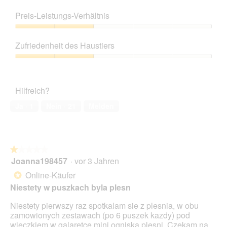
ö
Produktqualität,
f
4
Preis-Leistungs-Verhältnis
f
von
n
5
Preis-
e
Leistungs-
Zufriedenheit des Haustiers
t
Verhältnis,
.
2
Zufriedenheit
von
des
5
Haustiers,
Hilfreich?
2
von
Ja ·
1
Nein ·
21
Melden
5
★★★★★
★★★★★
Joanna198457
·
vor 3 Jahren
1
von
Online-Käufer
*
5
Niestety w puszkach byla plesn
Sternen.
Niestety pierwszy raz spotkalam sie z plesnia, w obu
zamowionych zestawach (po 6 puszek kazdy) pod
wieczkiem w galaretce mini ogniska plesni. Czekam na