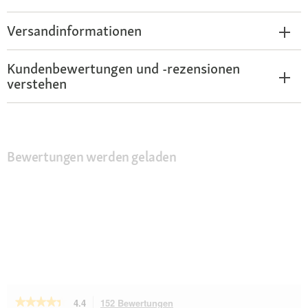
Versandinformationen
Kundenbewertungen und -rezensionen
verstehen
Bewertungen werden geladen
★★★★★
★★★★★
4.4
152 Bewertungen
Mit