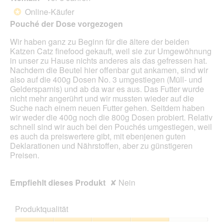
g
d
von
Online-Käufer
*
f
e
5
Pouché der Dose vorgezogen
e
i
Sternen.
l
n
Wir haben ganz zu Beginn für die ältere der beiden
d
m
Katzen Catz finefood gekauft, weil sie zur Umgewöhnung
g
o
in unser zu Hause nichts anderes als das gefressen hat.
e
d
Nachdem die Beutel hier offenbar gut ankamen, sind wir
ö
a
also auf die 400g Dosen No. 3 umgestiegen (Müll- und
f
l
Geldersparnis) und ab da war es aus. Das Futter wurde
f
e
nicht mehr angerührt und wir mussten wieder auf die
n
s
Suche nach einem neuen Futter gehen. Seitdem haben
e
D
wir weder die 400g noch die 800g Dosen probiert. Relativ
t
i
schnell sind wir auch bei den Pouchés umgestiegen, weil
.
a
es auch da preiswertere gibt, mit ebenjenen guten
l
Deklarationen und Nährstoffen, aber zu günstigeren
o
Preisen.
g
f
e
Empfiehlt dieses Produkt
✘
Nein
l
d
g
Produktqualität
e