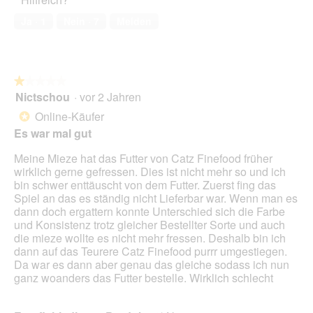
e
o
r
M
Ja ·
1
Nein ·
7
Melden
t
i
u
t
n
d
g
i
z
e
★★★★★
★★★★★
u
s
Nictschou
·
vor 2 Jahren
1
F
e
von
Online-Käufer
*
o
r
5
Es war mal gut
t
A
Sternen.
o
k
Meine Mieze hat das Futter von Catz Finefood früher
1
t
wirklich gerne gefressen. Dies ist nicht mehr so und ich
.
i
bin schwer enttäuscht von dem Futter. Zuerst fing das
o
Spiel an das es ständig nicht Lieferbar war. Wenn man es
n
dann doch ergattern konnte Unterschied sich die Farbe
w
und Konsistenz trotz gleicher Bestellter Sorte und auch
i
die mieze wollte es nicht mehr fressen. Deshalb bin ich
r
dann auf das Teurere Catz Finefood purrr umgestiegen.
d
Da war es dann aber genau das gleiche sodass ich nun
e
ganz woanders das Futter bestelle. Wirklich schlecht
i
n
m