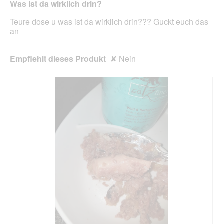
unte
Was ist da wirklich drin?
Sternen.
aufg
Inhal
Teure dose u was ist da wirklich drin??? Guckt euch das
aktua
an
Empfiehlt dieses Produkt
✘
Nein