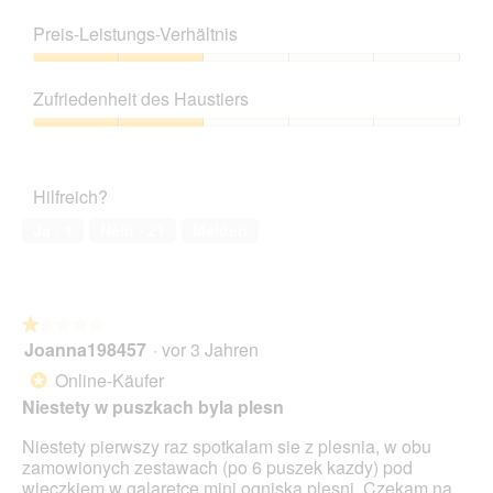
ö
Produktqualität,
f
4
Preis-Leistungs-Verhältnis
f
von
n
5
Preis-
e
Leistungs-
Zufriedenheit des Haustiers
t
Verhältnis,
.
2
Zufriedenheit
von
des
5
Haustiers,
Hilfreich?
2
von
Ja ·
1
Nein ·
21
Melden
5
★★★★★
★★★★★
Joanna198457
·
vor 3 Jahren
1
von
Online-Käufer
*
5
Niestety w puszkach byla plesn
Sternen.
Niestety pierwszy raz spotkalam sie z plesnia, w obu
zamowionych zestawach (po 6 puszek kazdy) pod
wieczkiem w galaretce mini ogniska plesni. Czekam na