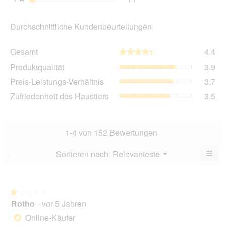
Durchschnittliche Kundenbeurteilungen
Ge
Gesamt
4.4
★★★★★
★★★★★
Dur
Pro
Produktqualität
3.9
Bew
Dur
4.4
Pre
Preis-Leistungs-Verhältnis
3.7
Bew
von
Lei
3.9
Zuf
Zufriedenheit des Haustiers
3.5
5.
Ver
von
des
Dur
5.
Hau
Bew
Dur
3.7
Bew
1-4 von 152 Bewertungen
von
3.5
5.
von
≡
Menü
Sortieren nach:
Relevanteste
?
▼
5.
Wen
Sie
auf
die
folg
★★★★★
★★★★★
Scha
Rotho
·
vor 5 Jahren
1
klic
von
wird
Online-Käufer
*
der
5