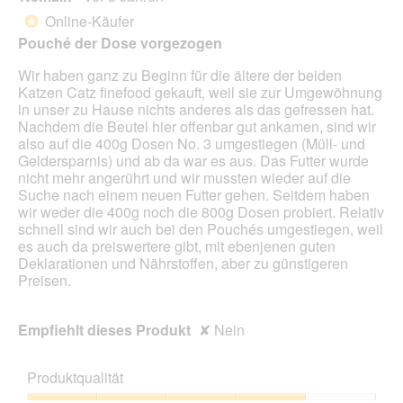
g
d
von
Online-Käufer
*
f
e
5
Pouché der Dose vorgezogen
e
i
Sternen.
l
n
Wir haben ganz zu Beginn für die ältere der beiden
d
m
Katzen Catz finefood gekauft, weil sie zur Umgewöhnung
g
o
in unser zu Hause nichts anderes als das gefressen hat.
e
d
Nachdem die Beutel hier offenbar gut ankamen, sind wir
ö
a
also auf die 400g Dosen No. 3 umgestiegen (Müll- und
f
l
Geldersparnis) und ab da war es aus. Das Futter wurde
f
e
nicht mehr angerührt und wir mussten wieder auf die
n
s
Suche nach einem neuen Futter gehen. Seitdem haben
e
D
wir weder die 400g noch die 800g Dosen probiert. Relativ
t
i
schnell sind wir auch bei den Pouchés umgestiegen, weil
.
a
es auch da preiswertere gibt, mit ebenjenen guten
l
Deklarationen und Nährstoffen, aber zu günstigeren
o
Preisen.
g
f
e
Empfiehlt dieses Produkt
✘
Nein
l
d
g
Produktqualität
e