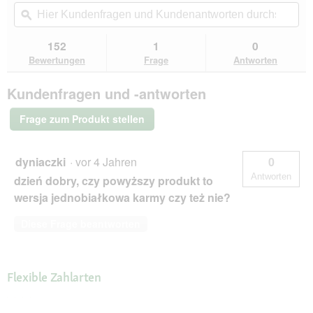
t
Aktion
Hier
Hie
.
5
navigierst
Kundenfragen
ϙ
Kun
Sternen.
du
und
un
Bewertungen
zu
Kundenantworten
Kun
152
1
0
lesen
den
durchsuchen
du
für
Bewertungen
Frage
Antworten
Bewertungen.
Catz
finefood
Kundenfragen und -antworten
Nassfutter
Katze
Classic
Frage zum Produkt stellen
Adult
mit
Geflügel
24x400
dyniaczki
·
vor 4 Jahren
0
g
Antworten
dzień dobry, czy powyższy produkt to
wersja jednobiałkowa karmy czy też nie?
Diese Frage beantworten
Flexible Zahlarten