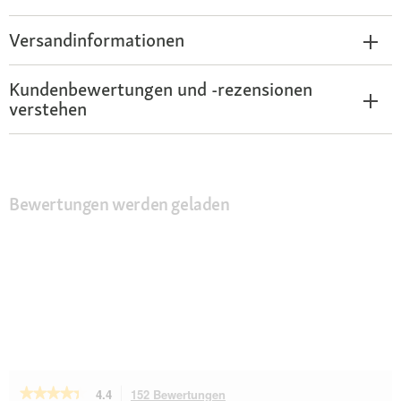
Versandinformationen
Kundenbewertungen und -rezensionen
verstehen
Bewertungen werden geladen
★★★★★
★★★★★
4.4
152 Bewertungen
Mit