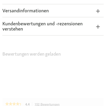
Versandinformationen
Kundenbewertungen und -rezensionen
verstehen
Bewertungen werden geladen
★★★★★
★★★★★
4.4
152 Bewertungen
Mit