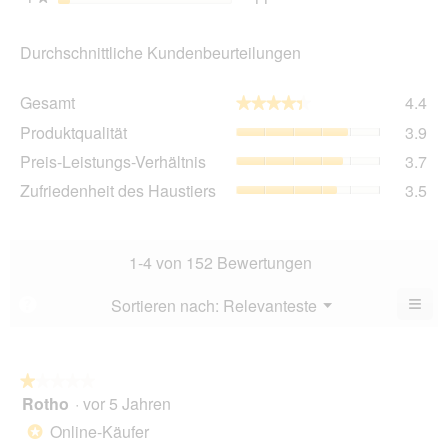
Durchschnittliche Kundenbeurteilungen
Ge
Gesamt
4.4
★★★★★
★★★★★
Dur
Pro
Produktqualität
3.9
Bew
Dur
4.4
Pre
Preis-Leistungs-Verhältnis
3.7
Bew
von
Lei
3.9
Zuf
Zufriedenheit des Haustiers
3.5
5.
Ver
von
des
Dur
5.
Hau
Bew
Dur
3.7
Bew
1-4 von 152 Bewertungen
von
3.5
5.
von
≡
Menü
Sortieren nach:
Relevanteste
?
▼
5.
Wen
Sie
auf
die
folg
★★★★★
★★★★★
Scha
Rotho
·
vor 5 Jahren
1
klic
von
wird
Online-Käufer
*
der
5