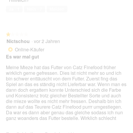
e
o
r
M
Ja ·
1
Nein ·
7
Melden
t
i
u
t
n
d
g
i
z
e
★★★★★
★★★★★
u
s
Nictschou
·
vor 2 Jahren
1
F
e
von
Online-Käufer
*
o
r
5
Es war mal gut
t
A
Sternen.
o
k
Meine Mieze hat das Futter von Catz Finefood früher
1
t
wirklich gerne gefressen. Dies ist nicht mehr so und ich
.
i
bin schwer enttäuscht von dem Futter. Zuerst fing das
o
Spiel an das es ständig nicht Lieferbar war. Wenn man es
n
dann doch ergattern konnte Unterschied sich die Farbe
w
und Konsistenz trotz gleicher Bestellter Sorte und auch
i
die mieze wollte es nicht mehr fressen. Deshalb bin ich
r
dann auf das Teurere Catz Finefood purrr umgestiegen.
d
Da war es dann aber genau das gleiche sodass ich nun
e
ganz woanders das Futter bestelle. Wirklich schlecht
i
n
m