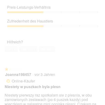
ö
Produktqualität,
f
4
Preis-Leistungs-Verhältnis
f
von
n
5
Preis-
e
Leistungs-
Zufriedenheit des Haustiers
t
Verhältnis,
.
2
Zufriedenheit
von
des
5
Haustiers,
Hilfreich?
2
von
Ja ·
1
Nein ·
21
Melden
5
★★★★★
★★★★★
Joanna198457
·
vor 3 Jahren
1
von
Online-Käufer
*
5
Niestety w puszkach byla plesn
Sternen.
Niestety pierwszy raz spotkalam sie z plesnia, w obu
zamowionych zestawach (po 6 puszek kazdy) pod
wieczkiem w galaretce mini ogniska plesni. Czekam na