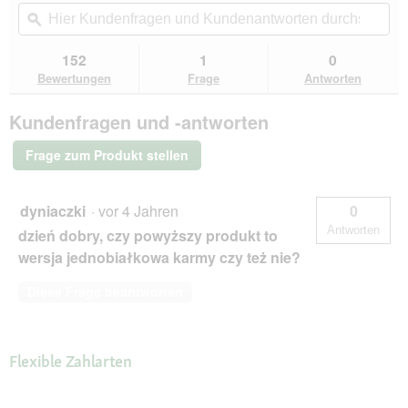
t
Aktion
Hier
Hie
.
5
navigierst
Kundenfragen
ϙ
Kun
Sternen.
du
und
un
Bewertungen
zu
Kundenantworten
Kun
152
1
0
lesen
den
durchsuchen
du
für
Bewertungen
Frage
Antworten
Bewertungen.
Catz
finefood
Kundenfragen und -antworten
Nassfutter
Katze
Classic
Frage zum Produkt stellen
Adult
Kaninchen
und
Lamm
dyniaczki
·
vor 4 Jahren
0
24x400
Antworten
dzień dobry, czy powyższy produkt to
g
wersja jednobiałkowa karmy czy też nie?
Diese Frage beantworten
Flexible Zahlarten