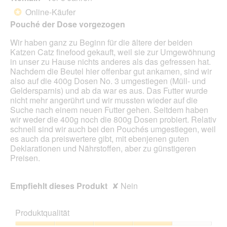
g
d
von
Online-Käufer
*
f
e
5
Pouché der Dose vorgezogen
e
i
Sternen.
l
n
Wir haben ganz zu Beginn für die ältere der beiden
d
m
Katzen Catz finefood gekauft, weil sie zur Umgewöhnung
g
o
in unser zu Hause nichts anderes als das gefressen hat.
e
d
Nachdem die Beutel hier offenbar gut ankamen, sind wir
ö
a
also auf die 400g Dosen No. 3 umgestiegen (Müll- und
f
l
Geldersparnis) und ab da war es aus. Das Futter wurde
f
e
nicht mehr angerührt und wir mussten wieder auf die
n
s
Suche nach einem neuen Futter gehen. Seitdem haben
e
D
wir weder die 400g noch die 800g Dosen probiert. Relativ
t
i
schnell sind wir auch bei den Pouchés umgestiegen, weil
.
a
es auch da preiswertere gibt, mit ebenjenen guten
l
Deklarationen und Nährstoffen, aber zu günstigeren
o
Preisen.
g
f
e
Empfiehlt dieses Produkt
✘
Nein
l
d
g
Produktqualität
e