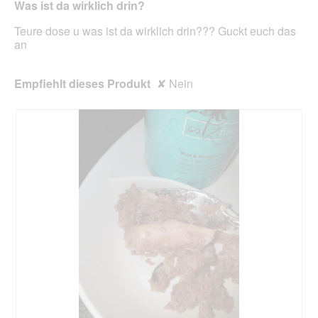
unte
Was ist da wirklich drin?
Sternen.
aufg
Inhal
Teure dose u was ist da wirklich drin??? Guckt euch das
aktua
an
Empfiehlt dieses Produkt
✘
Nein