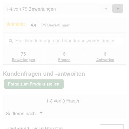
1-4 von 75 Bewertungen
Zurück
◄
Weiter
►
Reviews
Revie
★★★★★
★★★★★
4.4
75 Bewertungen
Mit
dieser
4.4
von
Aktion
Hier
Hie
5
navigierst
Kundenfragen
ϙ
Kun
Sternen.
du
und
un
Bewertungen
zu
Kundenantworten
Kun
75
3
3
lesen
den
durchsuchen
du
für
Bewertungen
Fragen
Antworten
Bewertungen.
Catz
finefood
Kundenfragen und -antworten
Multipack
6x200g
Multipack
Frage zum Produkt stellen
1
1-3 von 3 Fragen
Menü
Sortieren nach:
▼
Tierfreund
·
vor 5 Monaten
1