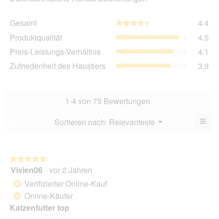
Ge
Gesamt
4.4
★★★★★
★★★★★
Dur
Pro
Produktqualität
4.5
Bew
Dur
4.4
Pre
Preis-Leistungs-Verhältnis
4.1
Bew
von
Lei
4.5
Zuf
Zufriedenheit des Haustiers
3.9
5.
Ver
von
des
Dur
5.
Hau
Bew
Dur
4.1
Bew
1-4 von 75 Bewertungen
von
3.9
5.
von
≡
Menü
Sortieren nach:
Relevanteste
?
▼
5.
Wen
Sie
auf
die
folg
★★★★★
★★★★★
Scha
Vivien06
·
vor 2 Jahren
5
klic
von
wird
Verifizierter Online-Kauf
*
der
5
unte
Online-Käufer
*
Sternen.
aufg
Katzenfutter top
Inhal
aktua