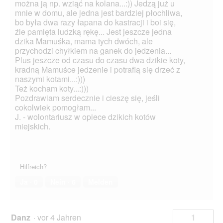
można ją np. wziąć na kolana...:)) Jedzą już u
mnie w domu, ale jedna jest bardziej płochliwa,
bo była dwa razy łapana do kastracji i boi się,
źle pamięta ludzką rękę... Jest jeszcze jedna
dzika Mamuśka, mama tych dwóch, ale
przychodzi chyłkiem na ganek do jedzenia...
Plus jeszcze od czasu do czasu dwa dzikie koty,
kradną Mamuśce jedzenie i potrafią się drzeć z
naszymi kotami...:)))
Też kocham koty...:)))
Pozdrawiam serdecznie i cieszę się, jeśli
cokolwiek pomogłam...
J. - wolontariusz w opiece dzikich kotów
miejskich.
Hilfreich?
Ja ·
0
Nein ·
6
Melden
Danz
·
vor 4 Jahren
1