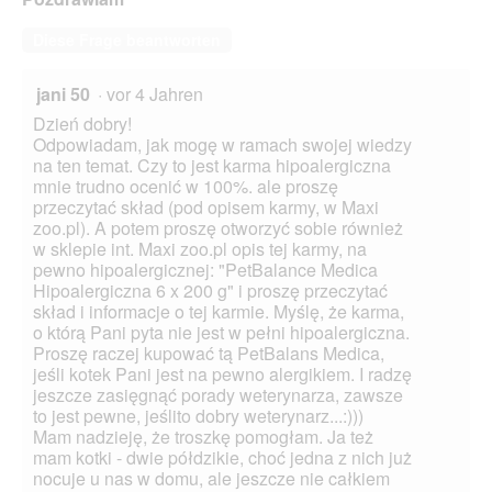
Diese Frage beantworten
jani 50
·
vor 4 Jahren
Dzień dobry!
Odpowiadam, jak mogę w ramach swojej wiedzy
na ten temat. Czy to jest karma hipoalergiczna
mnie trudno ocenić w 100%. ale proszę
przeczytać skład (pod opisem karmy, w Maxi
zoo.pl). A potem proszę otworzyć sobie również
w sklepie int. Maxi zoo.pl opis tej karmy, na
pewno hipoalergicznej: "PetBalance Medica
Hipoalergiczna 6 x 200 g" i proszę przeczytać
skład i informacje o tej karmie. Myślę, że karma,
o którą Pani pyta nie jest w pełni hipoalergiczna.
Proszę raczej kupować tą PetBalans Medica,
jeśli kotek Pani jest na pewno alergikiem. I radzę
jeszcze zasięgnąć porady weterynarza, zawsze
to jest pewne, jeślito dobry weterynarz...:)))
Mam nadzieję, że troszkę pomogłam. Ja też
mam kotki - dwie półdzikie, choć jedna z nich już
nocuje u nas w domu, ale jeszcze nie całkiem