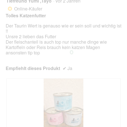
Tiefreund Yumi ,Tayo
·
vor 2 Jahren
i
r
g
e
d
von
Online-Käufer
*
f
w
e
5
Tolles Katzenfutter
e
e
i
Sternen.
l
i
n
Der Taurin Wert is genauso wie er sein soll und wichtig ist
d
s
m
!!
g
g
o
Unsre 2 lieben das Futter
e
e
d
Der fleischanteil is auch top nur manche dinge wie
ö
n
a
Kartoffeln oder Reis brauch kein katzen Magen
f
a
l
ansonsten tip top
f
u
e
n
e
s
e
a
D
Empfiehlt dieses Produkt
✔
Ja
t
s
i
.
e
a
s
l
i
o
s
g
:
f
D
e
u
l
n
d
d
g
i
e