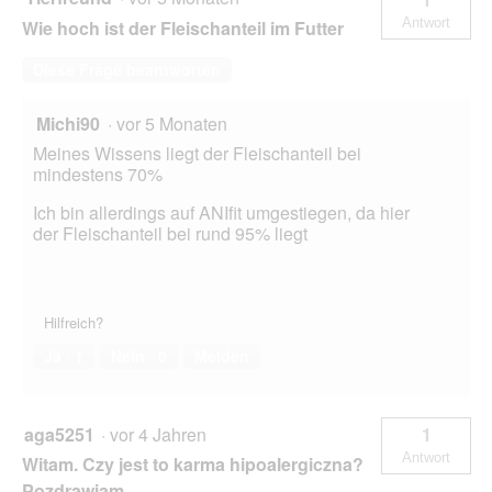
Antwort
Wie hoch ist der Fleischanteil im Futter
Diese Frage beantworten
Michi90
·
vor 5 Monaten
Meines Wissens liegt der Fleischanteil bei
mindestens 70%
Ich bin allerdings auf ANIfit umgestiegen, da hier
der Fleischanteil bei rund 95% liegt
Hilfreich?
Ja ·
1
Nein ·
0
Melden
aga5251
·
vor 4 Jahren
1
Antwort
Witam. Czy jest to karma hipoalergiczna?
Pozdrawiam