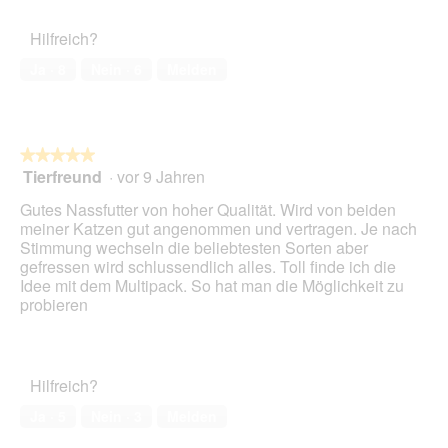
e
n
s
e
Hilfreich?
D
t
i
Ja ·
8
Nein ·
6
Melden
.
a
l
o
g
f
★★★★★
★★★★★
e
Tierfreund
·
vor 9 Jahren
5
l
von
Gutes Nassfutter von hoher Qualität. Wird von beiden
d
5
meiner Katzen gut angenommen und vertragen. Je nach
g
Sternen.
Stimmung wechseln die beliebtesten Sorten aber
e
gefressen wird schlussendlich alles. Toll finde ich die
ö
Idee mit dem Multipack. So hat man die Möglichkeit zu
f
probieren
f
n
e
t
.
Hilfreich?
Ja ·
5
Nein ·
3
Melden