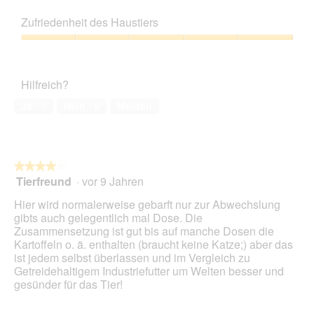
e
5
Preis-
i
g
i
l
Leistungs-
n
i
e
Zufriedenheit des Haustiers
d
Verhältnis,
m
s
s
g
5
o
Zufriedenheit
t
e
e
von
d
des
s
r
ö
5
a
Haustiers,
i
A
f
Hilfreich?
l
5
e
k
f
e
von
i
t
Ja ·
1
Nein ·
6
Melden
n
s
5
m
i
e
D
m
o
t
i
e
n
.
a
r
w
l
★★★★★
★★★★★
:
i
o
Tierfreund
·
vor 9 Jahren
)
r
4
g
d
von
Hier wird normalerweise gebarft nur zur Abwechslung
f
e
5
gibts auch gelegentlich mal Dose. Die
e
i
Sternen.
Zusammensetzung ist gut bis auf manche Dosen die
l
n
Kartoffeln o. ä. enthalten (braucht keine Katze;) aber das
d
m
ist jedem selbst überlassen und im Vergleich zu
g
o
Getreidehaltigem Industriefutter um Welten besser und
e
d
gesünder für das Tier!
ö
a
f
l
f