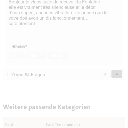
Bonjour je viens juste de recevoir la Fontaine ,
elle est vraiment très silencieuse et le débit
d’eau super , aucunes vibration . Je pense que là
votre doit avoir un dis fonctionnement…
cordialement
Hilfreich?
Ja ·
0
Nein ·
1
Melden
1-10 von 54 Fragen
Zurück
◄
Weiter
►
Questions
Quest
Weitere passende Kategorien
Catit
Catit Trinkbrunnen