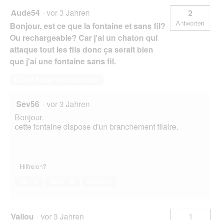
Aude54
·
vor 3 Jahren
2
Antworten
Bonjour, est ce que la fontaine et sans fil?
Ou rechargeable? Car j'ai un chaton qui
attaque tout les fils donc ça serait bien
que j'ai une fontaine sans fil.
Diese Frage beantworten
Sev56
·
vor 3 Jahren
Bonjour,
cette fontaine dispose d'un branchement filaire.
Hilfreich?
Ja ·
0
Nein ·
0
Melden
Vallou
·
vor 3 Jahren
1