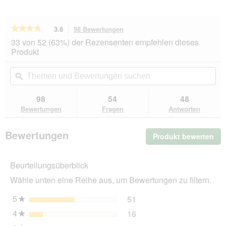
★★★★★
★★★★★
3.8
98 Bewertungen
Mit
dieser
3.8
33 von 52 (63%) der Rezensenten empfehlen dieses
von
Aktion
Produkt
5
navigierst
Sternen.
du
Themen
Th
Bewertungen
zu
und
ϙ
un
lesen
den
Bewertungen
Be
für
Bewertungen.
Catit
suchen
su
98
54
48
Senses
Bewertungen
Fragen
Antworten
2.0
Trinkbrunnen
Blume
Bewertungen
Produkt bewerten
.
Mit
die
Beurteilungsüberblick
Akt
wir
Wähle unten eine Reihe aus, um Bewertungen zu filtern.
ein
mo
5
Sterne
51
51 Bewertungen mit 5 St
Auswählen, um nach Bewer
★
Dia
4
Sterne
16
geö
16 Bewertungen mit 4 St
Auswählen, um nach Bewer
★