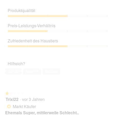
Produktqualität
Produktqualität,
3
Preis-Leistungs-Verhältnis
von
5
Preis-
Leistungs-
Zufriedenheit des Haustiers
Verhältnis,
2
Zufriedenheit
von
des
5
Haustiers,
Hilfreich?
3
von
Ja ·
20
Nein ·
1
Melden
5
★★★★★
★★★★★
Trixi22
·
vor 3 Jahren
1
von
Markt Käufer
*
5
Ehemals Super, mittlerweile Schlecht..
Sternen.