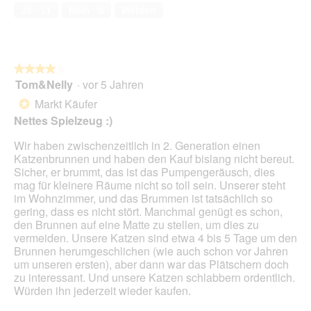
von
t
Ja ·
11
Nein ·
0
Melden
5
i
o
n
w
★★★★★
★★★★★
i
Tom&Nelly
·
vor 5 Jahren
r
4
d
von
Markt Käufer
*
e
5
Nettes Spielzeug :)
i
Sternen.
n
Wir haben zwischenzeitlich in 2. Generation einen
m
Katzenbrunnen und haben den Kauf bislang nicht bereut.
o
Sicher, er brummt, das ist das Pumpengeräusch, dies
d
mag für kleinere Räume nicht so toll sein. Unserer steht
a
im Wohnzimmer, und das Brummen ist tatsächlich so
l
gering, dass es nicht stört. Manchmal genügt es schon,
e
den Brunnen auf eine Matte zu stellen, um dies zu
s
vermeiden. Unsere Katzen sind etwa 4 bis 5 Tage um den
D
Brunnen herumgeschlichen (wie auch schon vor Jahren
i
um unseren ersten), aber dann war das Plätschern doch
a
zu interessant. Und unsere Katzen schlabbern ordentlich.
l
Würden ihn jederzeit wieder kaufen.
o
g