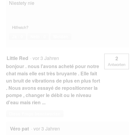
Niestety nie
Hilfreich?
Ja ·
0
Nein ·
0
Melden
Little Red
·
vor 3 Jahren
2
Antworten
bonjour . nous l'avons acheté pour notre
chat mais elle est très bruyante . Elle fait
un bruit de vibrations de plus en plus fort
. Nous avons essayé de repositionner la
pompe , changer le débit ou le niveau
d'eau mais rien ...
Diese Frage beantworten
Véro pat
·
vor 3 Jahren