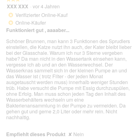
Scha
XXX XXX
·
vor 4 Jahren
3
klic
von
wird
Verifizierter Online-Kauf
*
der
5
unte
Online-Käufer
*
Sternen.
aufg
Funktioniert gut , aaaaber...
Inhal
aktua
Schöner Brunnen, man kann 3 Funktionen des Sprudlers
einstellen, die Katze nutzt ihn auch, der Kater bleibt lieber
bei der Glasschale. Warum ich nur 3 Sterne vergeben
habe? Da man nicht in den Wassertank einsehen kann,
vergesse ich ab und an den Wasserwechsel. Der
Wasserknas sammelt sich in der kleinen Pumpe an und
das Wasser ist ( trotz Filter - der jeden Monat
ausgetauscht werden muss) innerhalb weniger Stunden
trüb. Habe versucht die Pumpe mit Essig durchzuspülen,
ohne Erfolg. Man muss schon jeden Tag den Inhalt des
Wasserbehälters wechseln um eine
Bakterienansammlung in der Pumpe zu vermeiden. Da
gehen gut und gerne 2,0 Liter oder mehr rein. Nicht
nachhaltig.
Empfiehlt dieses Produkt
✘
Nein