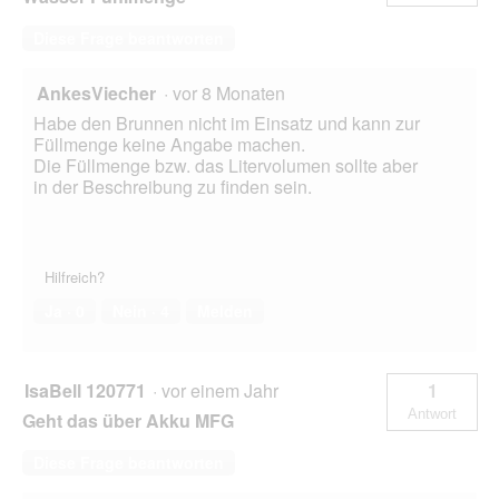
g
Diese Frage beantworten
e
ö
f
AnkesViecher
·
vor 8 Monaten
f
Habe den Brunnen nicht im Einsatz und kann zur
n
Füllmenge keine Angabe machen.
e
Die Füllmenge bzw. das Litervolumen sollte aber
t
in der Beschreibung zu finden sein.
.
Hilfreich?
Ja ·
0
Nein ·
4
Melden
IsaBell 120771
·
vor einem Jahr
1
Antwort
Geht das über Akku MFG
Diese Frage beantworten