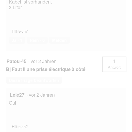
Kabel ist vorhanden.
2 Liter
Hilfreich?
Ja ·
1
Nein ·
0
Melden
Patou-45
·
vor 2 Jahren
1
Antwort
Bj Faut il une prise électrique à côté
Diese Frage beantworten
Lele27
·
vor 2 Jahren
Oui
Hilfreich?