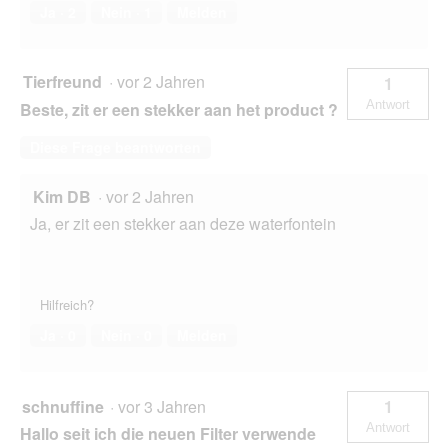
Ja ·
2
Nein ·
1
Melden
Tierfreund
·
vor 2 Jahren
1
Antwort
Beste, zit er een stekker aan het product ?
Diese Frage beantworten
Kim DB
·
vor 2 Jahren
Ja, er zit een stekker aan deze waterfontein
Hilfreich?
Ja ·
0
Nein ·
0
Melden
schnuffine
·
vor 3 Jahren
1
Antwort
Hallo seit ich die neuen Filter verwende