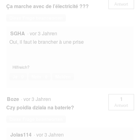
Antwort
Ça marche avec de l’électricité ???
Diese Frage beantworten
SGHA
·
vor 3 Jahren
Oui, il faut le brancher à une prise
Hilfreich?
Ja ·
0
Nein ·
0
Melden
Boze
·
vor 3 Jahren
1
Antwort
Czy poidla dziala na baterie?
Diese Frage beantworten
Jolas114
·
vor 3 Jahren