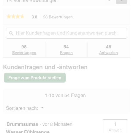
1-4 von 98 Bewertungen
w
Reviews
Revie
i
r
★★★★★
★★★★★
3.8
98 Bewertungen
Mit
d
dieser
3.8
e
von
Aktion
Hier
Hie
i
5
navigierst
Kundenfragen
ϙ
Kun
n
Sternen.
du
und
un
m
Bewertungen
zu
Kundenantworten
Kun
98
54
48
lesen
o
den
durchsuchen
du
für
Bewertungen
Fragen
Antworten
d
Bewertungen.
Catit
a
Senses
l
Kundenfragen und -antworten
2.0
e
Trinkbrunnen
s
Blume
Frage zum Produkt stellen
D
i
a
1-10 von 54 Fragen
l
o
Menü
Sortieren nach:
g
▼
f
e
Brummsumse
·
vor 8 Monaten
1
l
Antwort
Wasser Fühlmenge
d