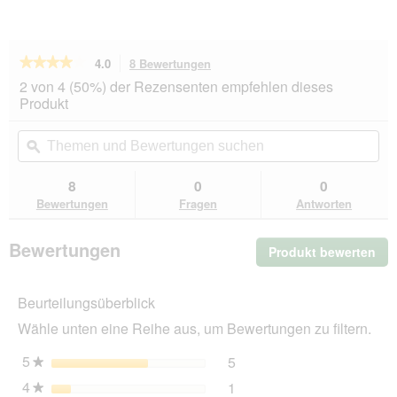
★★★★★
★★★★★
4.0
8 Bewertungen
Mit
dieser
4
2 von 4 (50%) der Rezensenten empfehlen dieses
von
Aktion
Produkt
5
navigierst
Sternen.
du
Themen
Th
Bewertungen
zu
und
ϙ
un
lesen
den
Bewertungen
Be
für
Bewertungen.
Bunny
suchen
su
8
0
0
Bedding
Bewertungen
Fragen
Antworten
Cosy
2x20
l
Bewertungen
Produkt bewerten
.
Mit
die
Beurteilungsüberblick
Akt
wir
Wähle unten eine Reihe aus, um Bewertungen zu filtern.
ein
mo
5
Sterne
5
5 Bewertungen mit 5 Ster
Auswählen, um nach Bewer
★
Dia
4
Sterne
1
geö
1 Bewertung mit 4 Sterne
Auswählen, um nach Bewer
★