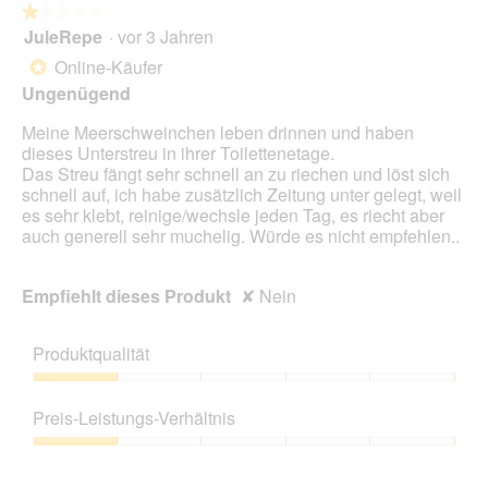
folg
★★★★★
★★★★★
Scha
JuleRepe
·
vor 3 Jahren
1
klic
von
wird
Online-Käufer
*
der
5
unte
Ungenügend
Sternen.
aufg
Inhal
Meine Meerschweinchen leben drinnen und haben
aktua
dieses Unterstreu in ihrer Toilettenetage.
Das Streu fängt sehr schnell an zu riechen und löst sich
schnell auf, ich habe zusätzlich Zeitung unter gelegt, weil
es sehr klebt, reinige/wechsle jeden Tag, es riecht aber
auch generell sehr muchelig. Würde es nicht empfehlen..
Empfiehlt dieses Produkt
✘
Nein
Produktqualität
Produktqualität,
1
Preis-Leistungs-Verhältnis
von
5
Preis-
Leistungs-