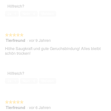
Verhältnis,
Hilfreich?
1
von
Ja ·
1
Nein ·
0
Melden
5
★★★★★
★★★★★
Tierfreund
·
vor 9 Jahren
5
von
Höhe Saugkraft und gute Geruchsbindung! Alles bleibt
5
schön trocken!
Sternen.
Hilfreich?
Ja ·
1
Nein ·
0
Melden
★★★★★
★★★★★
Tierfreund
·
vor 6 Jahren
5