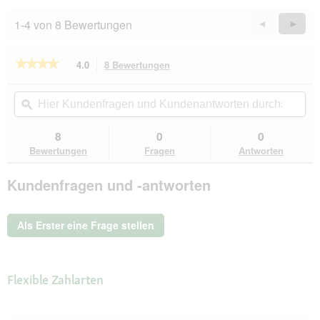
1-4 von 8 Bewertungen
Zurück
◄
Weiter
►
Reviews
Revie
★★★★★
★★★★★
4.0
8 Bewertungen
Mit
dieser
4
von
Aktion
Hier
Hie
5
navigierst
Kundenfragen
ϙ
Kun
Sternen.
du
und
un
Bewertungen
zu
Kundenantworten
Kun
8
0
0
lesen
den
durchsuchen
du
für
Bewertungen
Fragen
Antworten
Bewertungen.
Bunny
Bedding
Kundenfragen und -antworten
Cosy
2x20
l
Als Erster eine Frage stellen
Flexible Zahlarten