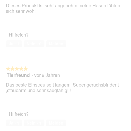
von
Dieses Produkt ist sehr angenehm meine Hasen fühlen
5
sich sehr wohl
Sternen.
Hilfreich?
Ja ·
1
Nein ·
0
Melden
★★★★★
★★★★★
Tierfreund
·
vor 9 Jahren
5
von
Das beste Einstreu seit langem! Super geruchsbindent
5
,staubarm und sehr saugfähig!!!
Sternen.
Hilfreich?
Ja ·
1
Nein ·
1
Melden