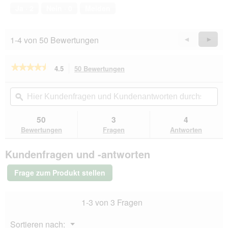
e
Ja ·
2
Nein ·
0
Melden
l
d
g
1-4 von 50 Bewertungen
Zurück
◄
Weiter
►
e
Reviews
Revie
ö
f
★★★★★
★★★★★
4.5
50 Bewertungen
Mit
f
dieser
4.5
n
von
Aktion
Hier
Hie
e
5
navigierst
Kundenfragen
ϙ
Kun
t
Sternen.
du
und
un
.
Bewertungen
zu
Kundenantworten
Kun
50
3
4
lesen
den
durchsuchen
du
für
Bewertungen
Fragen
Antworten
Bewertungen.
BUBECK
Pansenbrot
Kundenfragen und -antworten
4kg
Frage zum Produkt stellen
1-3 von 3 Fragen
Menü
Sortieren nach:
▼