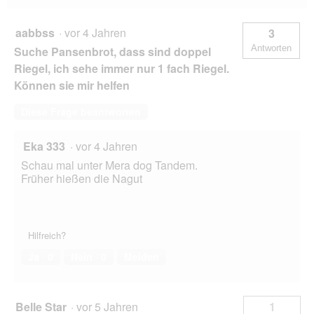
aabbss
·
vor 4 Jahren
3
Antworten
Suche Pansenbrot, dass sind doppel
Riegel, ich sehe immer nur 1 fach Riegel.
Können sie mir helfen
Diese Frage beantworten
Eka 333
·
vor 4 Jahren
Schau mal unter Mera dog Tandem.
Früher hießen die Nagut
Hilfreich?
Ja ·
0
Nein ·
0
Melden
Belle Star
·
vor 5 Jahren
1