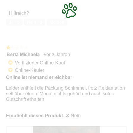
von
d
des
o
r
5
a
Haustiers,
t
A
Hilfreich?
l
5
o
k
e
von
2
t
Ja ·
5
Nein ·
0
Melden
s
5
.
i
D
o
i
n
a
w
l
★★★★★
★★★★★
i
o
Berta Michaela
·
vor 2 Jahren
r
1
g
d
von
Verifizierter Online-Kauf
*
f
e
5
Online-Käufer
e
*
i
Sternen.
l
n
Online ist niemand erreichbar
d
m
g
Leider enthielt die Packung Schimmel, trotz Reklamation
o
e
seit über einem Monat nichts gehört und auch keine
d
ö
Gutschrift erhalten
a
f
l
f
e
n
Empfiehlt dieses Produkt
✘
Nein
s
e
D
t
i
.