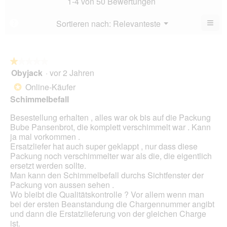
1-4 von 50 Bewertungen
von
4.8
5.
von
≡
Menü
Sortieren nach:
Relevanteste
?
▼
5.
Wen
Sie
auf
die
folg
★★★★★
★★★★★
Scha
Obyjack
·
vor 2 Jahren
1
klic
von
wird
Online-Käufer
*
der
5
unte
Schimmelbefall
Sternen.
aufg
Inhal
Besestellung erhalten , alles war ok bis auf die Packung
aktua
Bube Pansenbrot, die komplett verschimmelt war . Kann
ja mal vorkommen .
Ersatzliefer hat auch super geklappt , nur dass diese
Packung noch verschimmelter war als die, die eigentlich
ersetzt werden sollte.
Man kann den Schimmelbefall durchs Sichtfenster der
Packung von aussen sehen .
Wo bleibt die Qualitätskontrolle ? Vor allem wenn man
bei der ersten Beanstandung die Chargennummer angibt
und dann die Erstatzlieferung von der gleichen Charge
ist.