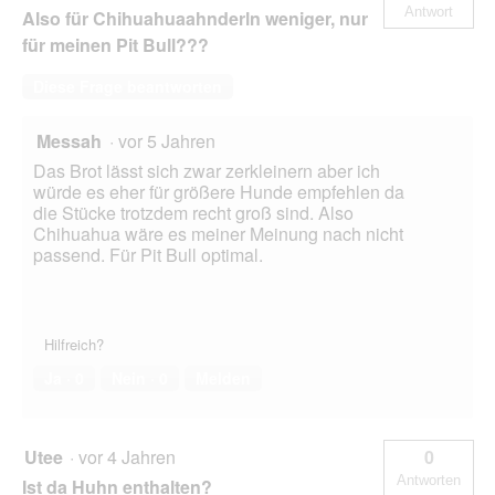
Antwort
Also für Chihuahuaahnderln weniger, nur
für meinen Pit Bull???
Diese Frage beantworten
Messah
·
vor 5 Jahren
Das Brot lässt sich zwar zerkleinern aber ich
würde es eher für größere Hunde empfehlen da
die Stücke trotzdem recht groß sind. Also
Chihuahua wäre es meiner Meinung nach nicht
passend. Für Pit Bull optimal.
Hilfreich?
Ja ·
0
Nein ·
0
Melden
Utee
·
vor 4 Jahren
0
Antworten
Ist da Huhn enthalten?