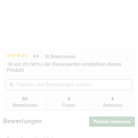
★★★★★
★★★★★
4.5
50 Bewertungen
Mit
dieser
4.5
18 von 20 (90%) der Rezensenten empfehlen dieses
von
Aktion
Produkt
5
navigierst
Sternen.
du
Themen
Th
Bewertungen
zu
und
ϙ
un
lesen
den
Bewertungen
Be
für
Bewertungen.
BUBECK
suchen
su
50
3
4
Pansenbrot
Bewertungen
Fragen
Antworten
4kg
Bewertungen
Produkt bewerten
.
Mit
die