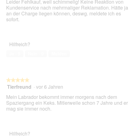
s
.
i
Leider Fehlkauf, weil schimmelig! Keine Reaktion von
D
o
Kundenservice nach mehrmaliger Reklamation. Hätte ja
i
n
an der Charge liegen können, deswg. meldete ich es
a
w
sofort.
l
i
o
r
g
d
f
e
Hilfreich?
e
i
l
Ja ·
5
Nein ·
0
Melden
n
d
m
g
o
e
d
ö
a
★★★★★
★★★★★
f
l
Tierfreund
·
vor 6 Jahren
5
f
e
von
n
s
Mein Labrador bekommt immer morgens nach dem
5
e
D
Spaziergang ein Keks. Mitlerweile schon 7 Jahre und er
Sternen.
t
i
mag sie immer noch.
.
a
l
o
g
Hilfreich?
f