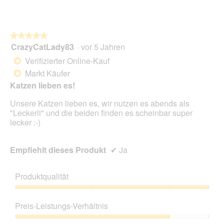
e
s
D
i
★★★★★
★★★★★
a
CrazyCatLady83
·
vor 5 Jahren
5
l
von
Verifizierter Online-Kauf
*
o
5
g
Markt Käufer
*
Sternen.
f
Katzen lieben es!
e
l
Unsere Katzen lieben es, wir nutzen es abends als
d
"Leckerli" und die beiden finden es scheinbar super
g
lecker :-)
e
ö
f
Empfiehlt dieses Produkt
✔
Ja
f
n
Produktqualität
e
t
Produktqualität,
.
5
Preis-Leistungs-Verhältnis
von
5
Preis-