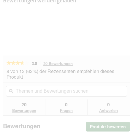
Bewertungen werden geladen
★★★★★
★★★★★
3.8
20 Bewertungen
Mit
dieser
3.8
8 von 13 (62%) der Rezensenten empfehlen dieses
von
Aktion
Produkt
5
navigierst
Sternen.
du
Themen
Th
Bewertungen
zu
und
ϙ
un
lesen
den
Bewertungen
Be
für
Bewertungen.
Beaphar
suchen
su
20
0
0
Multi
Bewertungen
Fragen
Antworten
Vitamin
Paste
Katze
Bewertungen
Produkt bewerten
.
250g
Mit