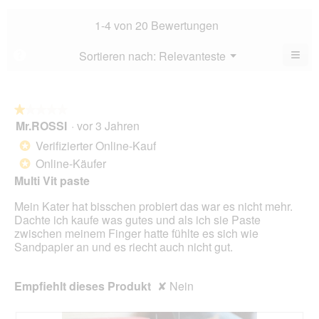
Bew
Dur
4
Bew
1-4 von 20 Bewertungen
von
3.3
5.
von
≡
Menü
Sortieren nach:
Relevanteste
?
▼
5.
Wen
Sie
auf
die
folg
★★★★★
★★★★★
Scha
Mr.ROSSI
·
vor 3 Jahren
1
klic
von
wird
Verifizierter Online-Kauf
*
der
5
unte
Online-Käufer
*
Sternen.
aufg
Multi Vit paste
Inhal
aktua
Mein Kater hat bisschen probiert das war es nicht mehr.
Dachte ich kaufe was gutes und als ich sie Paste
zwischen meinem Finger hatte fühlte es sich wie
Sandpapier an und es riecht auch nicht gut.
Empfiehlt dieses Produkt
✘
Nein