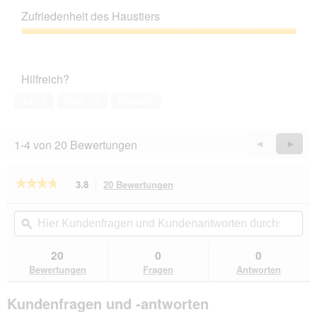
Leistungs-
Zufriedenheit des Haustiers
Verhältnis,
4
Zufriedenheit
von
des
5
Haustiers,
Hilfreich?
5
von
Ja ·
1
Nein ·
0
Melden
5
1-4 von 20 Bewertungen
Zurück
◄
Weiter
►
Reviews
Revie
★★★★★
★★★★★
3.8
20 Bewertungen
Mit
dieser
3.8
von
Aktion
Hier
Hie
5
navigierst
Kundenfragen
ϙ
Kun
Sternen.
du
und
un
Bewertungen
zu
Kundenantworten
Kun
20
0
0
lesen
den
durchsuchen
du
für
Bewertungen
Fragen
Antworten
Bewertungen.
Beaphar
Multi
Kundenfragen und -antworten
Vitamin
Paste