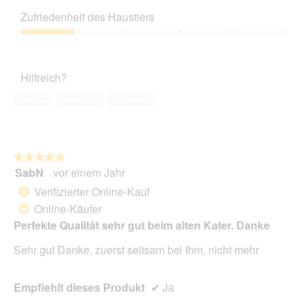
Preis-
i
Leistungs-
e
Zufriedenheit des Haustiers
Verhältnis,
s
3
Zufriedenheit
e
von
des
r
5
Haustiers,
A
Hilfreich?
1
k
von
t
Ja ·
3
Nein ·
0
Melden
5
i
o
n
w
★★★★★
★★★★★
i
SabN
·
vor einem Jahr
r
5
d
von
Verifizierter Online-Kauf
*
e
5
Online-Käufer
*
i
Sternen.
n
Perfekte Qualität sehr gut beim alten Kater. Danke
m
Sehr gut Danke, zuerst seltsam bei Ihm, nicht mehr
o
d
a
Empfiehlt dieses Produkt
✔
Ja
l
e