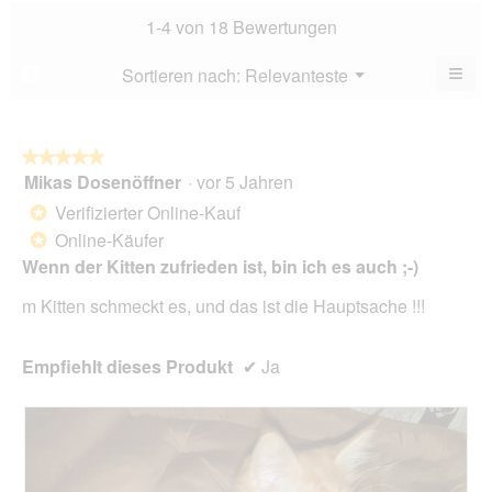
Dur
4.6
Bew
1-4 von 18 Bewertungen
von
4.3
5.
von
≡
Menü
Sortieren nach:
Relevanteste
?
▼
5.
Wen
Sie
auf
die
folg
★★★★★
★★★★★
Scha
Mikas Dosenöffner
·
vor 5 Jahren
5
klic
von
wird
Verifizierter Online-Kauf
*
der
5
unte
Online-Käufer
*
Sternen.
aufg
Wenn der Kitten zufrieden ist, bin ich es auch ;-)
Inhal
aktua
m Kitten schmeckt es, und das ist die Hauptsache !!!
Empfiehlt dieses Produkt
✔
Ja