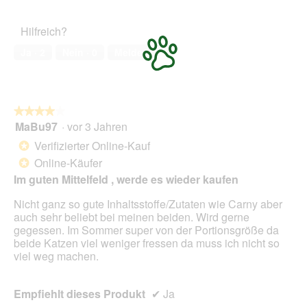
von
des
o
r
5
Haustiers,
t
A
Hilfreich?
5
o
k
von
1
t
Ja ·
2
Nein ·
0
Melden
5
.
i
o
n
w
★★★★★
★★★★★
i
MaBu97
·
vor 3 Jahren
r
4
d
von
Verifizierter Online-Kauf
*
e
5
Online-Käufer
*
i
Sternen.
n
Im guten Mittelfeld , werde es wieder kaufen
m
Nicht ganz so gute Inhaltsstoffe/Zutaten wie Carny aber
o
auch sehr beliebt bei meinen beiden. Wird gerne
d
gegessen. Im Sommer super von der Portionsgröße da
a
beide Katzen viel weniger fressen da muss ich nicht so
l
viel weg machen.
e
s
D
Empfiehlt dieses Produkt
✔
Ja
i