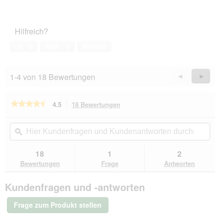
1
Zufriedenheit
von
des
5
Haustiers,
Hilfreich?
1
von
Ja ·
0
Nein ·
0
Melden
5
1-4 von 18 Bewertungen
Zurück
◄
Weiter
►
Reviews
Revie
★★★★★
★★★★★
4.5
18 Bewertungen
Mit
dieser
4.5
von
Aktion
Hier
Hie
5
navigierst
Kundenfragen
ϙ
Kun
Sternen.
du
und
un
Bewertungen
zu
Kundenantworten
Kun
18
1
2
lesen
den
durchsuchen
du
für
Bewertungen
Frage
Antworten
Bewertungen.
animonda
Vom
Kundenfragen und -antworten
Feinsten
Nassfutter
Kitten,
Frage zum Produkt stellen
mit
Geflügel