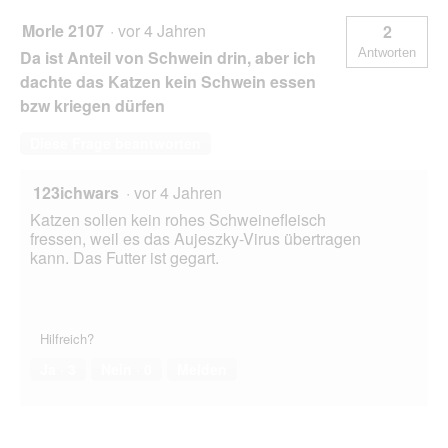
6x100
g
Morle 2107
·
vor 4 Jahren
2
Antworten
Da ist Anteil von Schwein drin, aber ich
dachte das Katzen kein Schwein essen
bzw kriegen dürfen
Diese Frage beantworten
123ichwars
·
vor 4 Jahren
Katzen sollen kein rohes Schweinefleisch
fressen, weil es das Aujeszky-Virus übertragen
kann. Das Futter ist gegart.
Hilfreich?
Ja ·
3
Nein ·
0
Melden