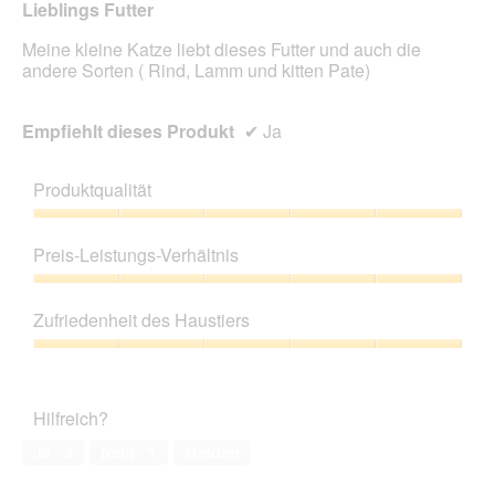
Lieblings Futter
Meine kleine Katze liebt dieses Futter und auch die
andere Sorten ( Rind, Lamm und kitten Pate)
Empfiehlt dieses Produkt
✔
Ja
Produktqualität
Produktqualität,
5
Preis-Leistungs-Verhältnis
von
5
Preis-
Leistungs-
Zufriedenheit des Haustiers
Verhältnis,
5
Zufriedenheit
von
des
5
Haustiers,
Hilfreich?
5
von
Ja ·
3
Nein ·
1
Melden
5