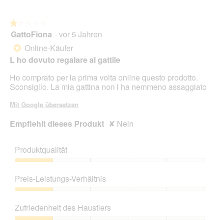
★★★★★
★★★★★
GattoFiona
·
vor 5 Jahren
1
von
Online-Käufer
*
5
L ho dovuto regalare al gattile
Sternen.
Ho comprato per la prima volta online questo prodotto.
Sconsiglio. La mia gattina non l ha nemmeno assaggiato
Mit Google übersetzen
Empfiehlt dieses Produkt
✘
Nein
Produktqualität
Produktqualität,
1
Preis-Leistungs-Verhältnis
von
5
Preis-
Leistungs-
Zufriedenheit des Haustiers
Verhältnis,