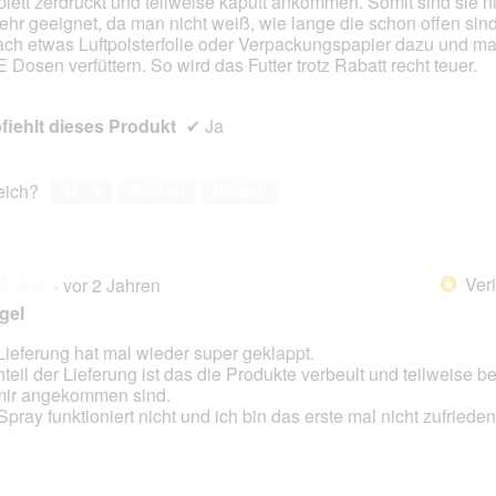
lett zerdrückt und teilweise kaputt ankommen. Somit sind sie n
ehr geeignet, da man nicht weiß, wie lange die schon offen sind
ach etwas Luftpolsterfolie oder Verpackungspapier dazu und m
 Dosen verfüttern. So wird das Futter trotz Rabatt recht teuer.
iehlt dieses Produkt
✔
Ja
reich?
Ja ·
4
Nein ·
0
Melden
Veri
·
vor 2 Jahren
*
★★★
★★★
gel
Lieferung hat mal wieder super geklappt.
teil der Lieferung ist das die Produkte verbeult und teilweise b
en.
mir angekommen sind.
Spray funktioniert nicht und ich bin das erste mal nicht zufrieden