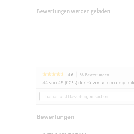
Bewertungen werden geladen
★★★★★
★★★★★
4.6
68 Bewertungen
Mit
dieser
4.6
44 von 48 (92%) der Rezensenten empfehl
von
Aktion
5
navigierst
Themen
Sternen.
du
und
Bewertungen
zu
Bewertungen
lesen
den
suchen
für
Bewertungen
animonda
Bewertungen
Vom
Feinsten
Nassfutter
Hund,