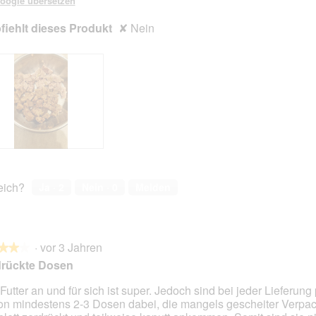
oogle übersetzen
iehlt dieses Produkt
✘
Nein
reich?
Ja ·
2
Nein ·
0
Melden
·
vor 3 Jahren
★★★
★★★
drückte Dosen
Futter an und für sich ist super. Jedoch sind bei jeder Lieferung 
on mindestens 2-3 Dosen dabei, die mangels gescheiter Verpa
en.