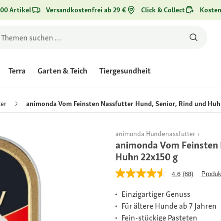
00 Artikel
Versandkostenfrei ab 29 €
Click & Collect
Kosten
Terra
Garten & Teich
Tiergesundheit
er
animonda Vom Feinsten Nassfutter Hund, Senior, Rind und Huh
animonda Hundenassfutter
animonda Vom Feinsten N
Huhn 22x150 g
4.6
(68)
Produk
Einzigartiger Genuss
Für ältere Hunde ab 7 Jahren
Fein-stückige Pasteten