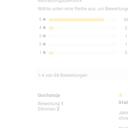
Beurteilungsüberblick
Senior,
Wähle unten eine Reihe aus, um Bewertungen
Rind
und
Huhn
5
Sterne
5
★
22x150
4
Sterne
5
g
★
3
Sterne
1
★
2
Sterne
1
★
1
Sterne
5
★
1-4 von 68 Bewertungen
Gochatoja
★★
★★
1
Słab
Bewertung
1
von
Stimmen
2
Jaki
5
chce
Stern