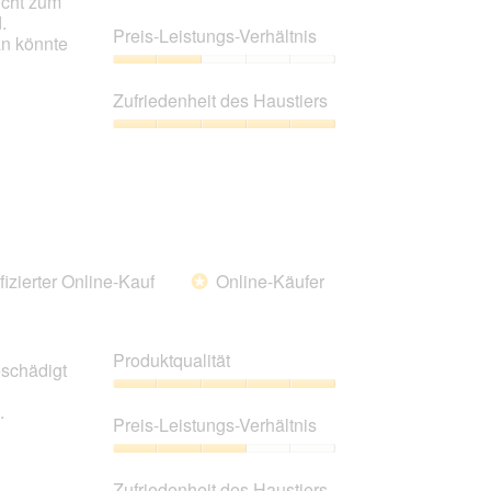
icht zum
Produktqualität,
.
5
Preis-Leistungs-Verhältnis
an könnte
von
5
Preis-
Leistungs-
Zufriedenheit des Haustiers
Verhältnis,
2
Zufriedenheit
von
des
5
Haustiers,
5
von
5
fizierter Online-Kauf
Online-Käufer
*
Produktqualität
eschädigt
Produktqualität,
.
5
Preis-Leistungs-Verhältnis
von
5
Preis-
Leistungs-
Zufriedenheit des Haustiers