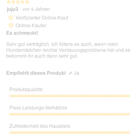
★★★★★
★★★★★
g
juju3
·
vor 4 Jahren
5
.
von
Verifizierter Online-Kauf
*
5
Online-Käufer
*
Sternen.
Es schmeckt!
Sehr gut verträglich. Ich füttere es auch, wenn mein
Hundemädchen leichte Verdauungsprobleme hat und es
bekommt ihr auch dann sehr gut.
Empfiehlt dieses Produkt
✔
Ja
Produktqualität
Produktqualität,
5
Preis-Leistungs-Verhältnis
von
5
Preis-
Leistungs-
Zufriedenheit des Haustiers
Verhältnis,
5
Zufriedenheit