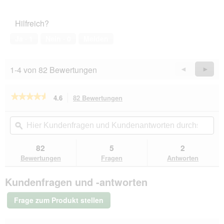
von
des
5
Haustiers,
Hilfreich?
5
von
Ja ·
1
Nein ·
0
Melden
5
1-4 von 82 Bewertungen
Zurück
◄
Weiter
►
Reviews
Revie
★★★★★
★★★★★
4.6
82 Bewertungen
Mit
dieser
4.6
von
Aktion
Hier
Hie
5
navigierst
Kundenfragen
ϙ
Kun
Sternen.
du
und
un
Bewertungen
zu
Kundenantworten
Kun
82
5
2
lesen
den
durchsuchen
du
für
Bewertungen
Fragen
Antworten
Bewertungen.
animonda
GranCarno
Kundenfragen und -antworten
Sensitiv
Nassfutter
Hund
Frage zum Produkt stellen
Adult,
Rind
und