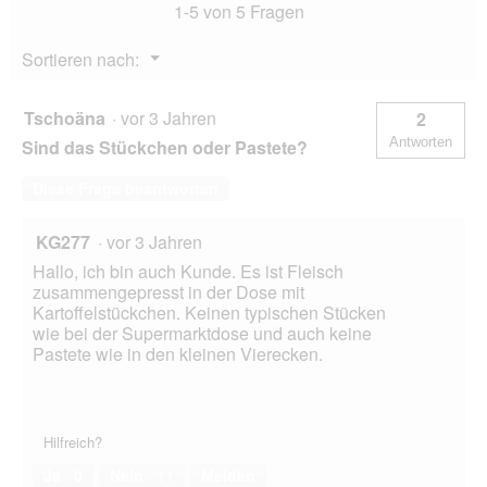
1-5 von 5 Fragen
Kartoffel
6x400
g
Menü
Sortieren nach:
▼
Tschoäna
·
vor 3 Jahren
2
Antworten
Sind das Stückchen oder Pastete?
Diese Frage beantworten
KG277
·
vor 3 Jahren
Hallo, ich bin auch Kunde. Es ist Fleisch
zusammengepresst in der Dose mit
Kartoffelstückchen. Keinen typischen Stücken
wie bei der Supermarktdose und auch keine
Pastete wie in den kleinen Vierecken.
Hilfreich?
Ja ·
0
Nein ·
11
Melden