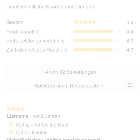
Durchschnittliche Kundenbeurteilungen
Ge
Gesamt
4.6
★★★★★
★★★★★
Dur
Pro
Produktqualität
4.4
Bew
Dur
4.6
Pre
Preis-Leistungs-Verhältnis
4.3
Bew
von
Lei
4.4
Zuf
Zufriedenheit des Haustiers
4.3
5.
Ver
von
des
Dur
5.
Hau
Bew
Dur
4.3
Bew
1-4 von 82 Bewertungen
von
4.3
5.
von
≡
Menü
Sortieren nach:
Relevanteste
?
▼
5.
Wen
Sie
auf
die
folg
★★★★★
★★★★★
Scha
Liamama
·
vor 2 Jahren
4
klic
von
wird
Verifizierter Online-Kauf
*
der
5
unte
Online-Käufer
*
Sternen.
aufg
Nicht für jeden Liebling empfehlenswert
Inhal