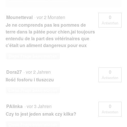
Mounetteval
·
vor 2 Monaten
0
Antworten
Je ne comprends pas les pommes de
terre dans la pâtée pour chien.jai toujours
entendu de la part des vétérinaires que
c'était un aliment dangereux pour eux
Diese Frage beantworten
Dora27
·
vor 2 Jahren
0
Antworten
Ilość fosforu i tluszczu
Diese Frage beantworten
PAlinka
·
vor 3 Jahren
0
Antworten
Czy to jest jeden smak czy kilka?
Diese Frage beantworten