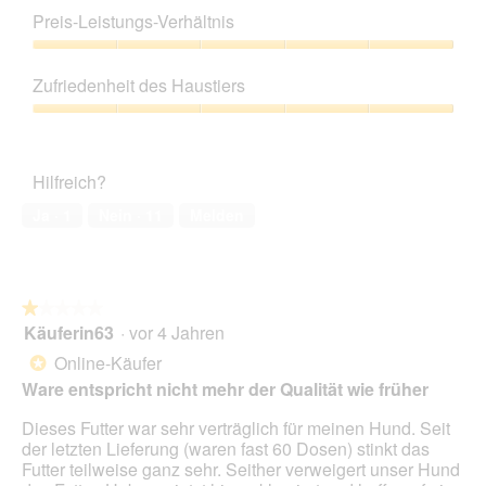
i
i
5
n
Preis-Leistungs-Verhältnis
s
t
von
z
t
d
5
Preis-
e
e
i
Leistungs-
s
i
e
Zufriedenheit des Haustiers
Verhältnis,
e
n
s
5
Zufriedenheit
c
B
e
von
des
h
e
r
5
Haustiers,
s
a
A
Hilfreich?
5
e
g
k
von
r
l
t
Ja ·
1
Nein ·
11
Melden
5
P
e
i
a
-
o
c
C
n
k
a
w
u
★★★★★
★★★★★
v
i
n
Käuferin63
·
vor 4 Jahren
a
r
1
g
l
d
von
Online-Käufer
*
i
e
5
Ware entspricht nicht mehr der Qualität wie früher
e
i
Sternen.
r
n
Dieses Futter war sehr verträglich für meinen Hund. Seit
K
m
der letzten Lieferung (waren fast 60 Dosen) stinkt das
i
o
Futter teilweise ganz sehr. Seither verweigert unser Hund
n
d