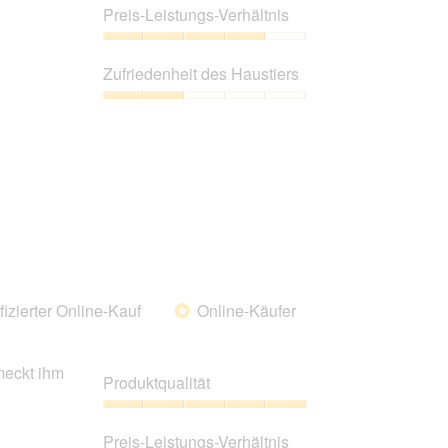
aktualisiert
4
Preis-Leistungs-Verhältnis
von
5
Preis-
Leistungs-
Zufriedenheit des Haustiers
Verhältnis,
4
Zufriedenheit
von
des
5
Haustiers,
2
von
5
fizierter Online-Kauf
Online-Käufer
*
meckt ihm
Produktqualität
Produktqualität,
5
Preis-Leistungs-Verhältnis