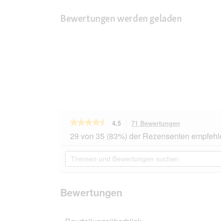
Bewertungen werden geladen
★★★★★
★★★★★
4.5
71 Bewertungen
Mit
dieser
4.5
29 von 35 (83%) der Rezensenten empfehl
von
Aktion
5
navigierst
Themen
Sternen.
du
und
Bewertungen
zu
Bewertungen
lesen
den
suchen
für
Bewertungen
animonda
Bewertungen
GranCarno
Sensitiv
Nassfutter
Hund