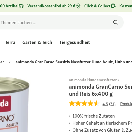
00 Artikel
Versandkostenfrei ab 29 €
Click & Collect
Kosten
Terra
Garten & Teich
Tiergesundheit
er
animonda GranCarno Sensitiv Nassfutter Hund Adult, Huhn und
animonda Hundenassfutter
animonda GranCarno Sen
und Reis 6x400 g
4.5
(71)
Produk
100% frische Zutaten
Hoher Gehalt an tierischem P
Ohne Zusatz von Gluten & Zu