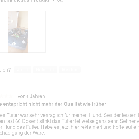
t
t
n
i
u
o
r
n
d
w
i
i
e
r
s
d
e
e
z
i
w
n
reich?
Ja ·
1
Nein ·
11
Melden
e
m
i
o
b
d
e
a
s
l
·
vor 4 Jahren
★★★
★★★
c
e
 entspricht nicht mehr der Qualität wie früher
h
s
ä
D
es Futter war sehr verträglich für meinen Hund. Seit der letzten 
d
i
en fast 60 Dosen) stinkt das Futter teilweise ganz sehr. Seither 
en.
i
a
r Hund das Futter. Habe es jetzt hier reklamiert und hoffe auf ei
g
l
chädigung der Ware.
t
o