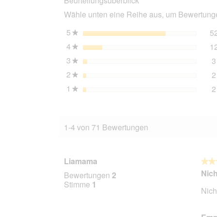
Beurteilungsüberblick
Adult,
Wähle unten eine Reihe aus, um Bewertungen
Huhn
und
Reis
5
Sterne
5
★
6x400
4
Sterne
1
g
★
3
Sterne
3
★
2
Sterne
2
★
1
Sterne
2
★
1-4 von 71 Bewertungen
Liamama
★★
★★
4
Nich
Bewertungen
2
von
Stimme
1
Nich
5
Stern