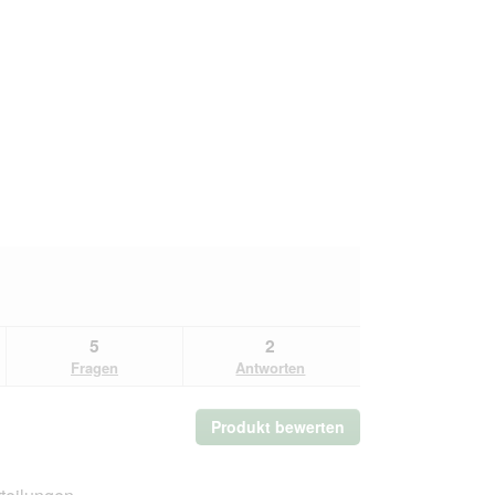
5
2
Fragen
Antworten
Produkt bewerten
.
Mit
dieser
Aktion