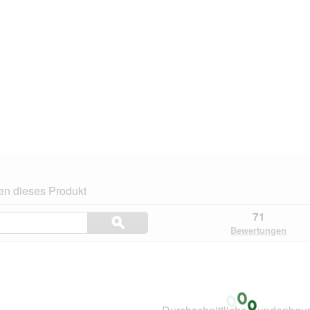
en dieses Produkt
Themen
71
ϙ
und
Suchen
Bewertungen
Bewertungen
suchen
.