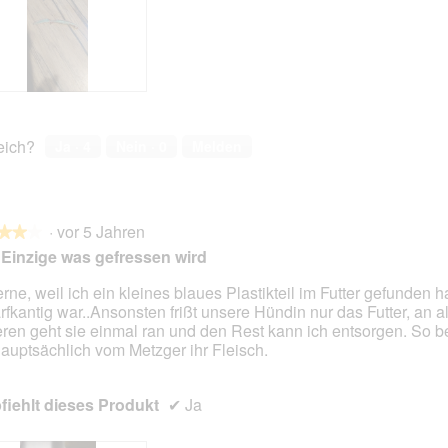
reich?
Ja ·
4
Nein ·
0
Melden
·
vor 5 Jahren
★★★
★★★
Einzige was gefressen wird
erne, weil ich ein kleines blaues Plastikteil im Futter gefunden 
rfkantig war..Ansonsten frißt unsere Hündin nur das Futter, an a
en.
ren geht sie einmal ran und den Rest kann ich entsorgen. So 
hauptsächlich vom Metzger ihr Fleisch.
iehlt dieses Produkt
✔
Ja