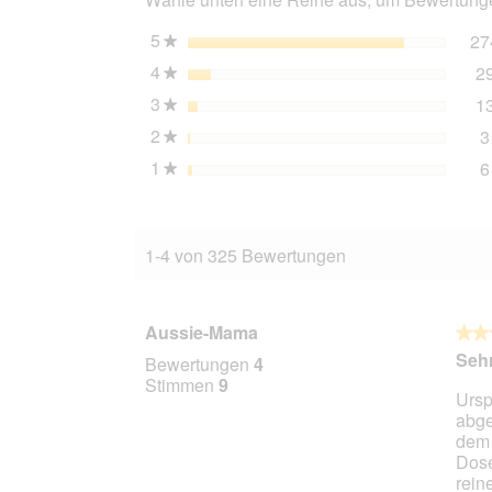
6x400
g
5
Sterne
27
★
4
Sterne
2
★
3
Sterne
1
★
2
Sterne
3
★
1
Sterne
6
★
1-4 von 325 Bewertungen
Aussie-Mama
★★
★★
5
Sehr
Bewertungen
4
von
Stimmen
9
Ursp
5
abge
Stern
dem 
Dose
rein