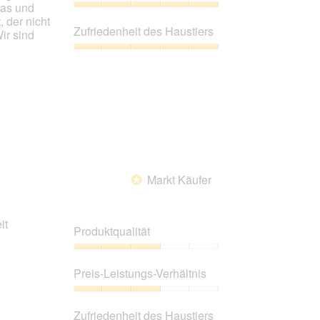
was und
5
Preis-
 der nicht
Leistungs-
Zufriedenheit des Haustiers
ir sind
Verhältnis,
5
Zufriedenheit
von
des
5
Haustiers,
5
von
5
Markt Käufer
*
it
Produktqualität
Produktqualität,
3
Preis-Leistungs-Verhältnis
von
5
Preis-
Leistungs-
Zufriedenheit des Haustiers