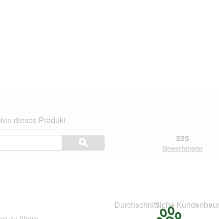
len dieses Produkt
Themen
325
ϙ
und
Suchen
Bewertungen
Bewertungen
suchen
n.
Durchschnittliche Kundenbeur
 zu filtern.