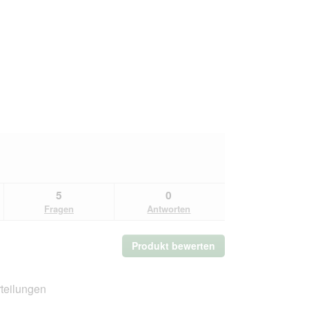
5
0
Fragen
Antworten
Produkt bewerten
.
Mit
dieser
Aktion
teilungen
wird