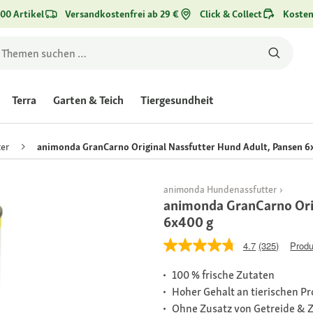
00 Artikel
Versandkostenfrei ab 29 €
Click & Collect
Kosten
Terra
Garten & Teich
Tiergesundheit
er
animonda GranCarno Original Nassfutter Hund Adult, Pansen 6
animonda Hundenassfutter
animonda GranCarno Orig
6x400 g
4.7
(325)
Produ
100 % frische Zutaten
Hoher Gehalt an tierischen P
Ohne Zusatz von Getreide & 