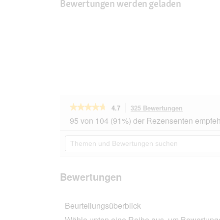
Bewertungen werden geladen
★★★★★
★★★★★
4.7
325 Bewertungen
Mit
dieser
4.7
95 von 104 (91%) der Rezensenten empfeh
von
Aktion
5
navigierst
Themen
Sternen.
du
und
Bewertungen
zu
Bewertungen
lesen
den
suchen
für
Bewertunge
animonda
Bewertungen
GranCarno
Original
Nassfutter
Beurteilungsüberblick
Hund
Adult,
Wähle unten eine Reihe aus, um Bewertungen
Pansen