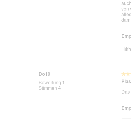
auch
von 
alle
dami
Empf
Hilf
Do19
★★
★★
3
Plas
Bewertung
1
von
Stimmen
4
Das 
5
Stern
Empf