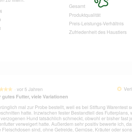
Gesamt
4
274 Bewertungen mit 5 Sternen.
Auswählen, um nach Bewertungen mit 5 Sternen zu filtern.
Produktqualität
9
29 Bewertungen mit 4 Sternen.
Auswählen, um nach Bewertungen mit 4 Sternen zu filtern.
Preis-Leistungs-Verhältnis
3
13 Bewertungen mit 3 Sternen.
Auswählen, um nach Bewertungen mit 3 Sternen zu filtern.
Zufriedenheit des Haustiers
3 Bewertungen mit 2 Sternen.
Auswählen, um nach Bewertungen mit 2 Sternen zu filtern.
6 Bewertungen mit 1 Stern.
Auswählen, um nach Bewertungen mit 1 Stern zu filtern.
Veri
·
vor 5 Jahren
*
★★★
★★★
 gutes Futter, viele Variationen
rünglich mal zur Probe bestellt, weil es bei Stiftung Warentest s
schnitten hatte. Inzwischen fester Bestandteil des Futterplans, 
en.
verzogenen Hund tatsächlich schmeckt, obwohl er bisher fast j
nfutter verweigert hatte. Außerdem sehr positiv bewerte ich, da
e Fleischdosen sind, ohne Getreide, Gemüse, Kräuter oder sons