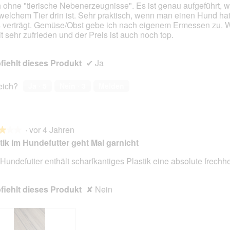
 ohne "tierische Nebenerzeugnisse". Es ist genau aufgeführt, 
welchem Tier drin ist. Sehr praktisch, wenn man einen Hund hat,
s verträgt. Gemüse/Obst gebe ich nach eigenem Ermessen zu. W
t sehr zufrieden und der Preis ist auch noch top.
iehlt dieses Produkt
✔
Ja
reich?
Ja ·
5
Nein ·
3
Melden
·
vor 4 Jahren
★★★
★★★
tik im Hundefutter geht Mal garnicht
Hundefutter enthält scharfkantiges Plastik eine absolute frechhe
en.
iehlt dieses Produkt
✘
Nein