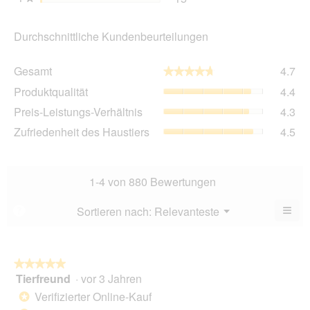
Durchschnittliche Kundenbeurteilungen
Ge
Gesamt
4.7
★★★★★
★★★★★
Dur
Pro
Produktqualität
4.4
Bew
Dur
4.7
Pre
Preis-Leistungs-Verhältnis
4.3
Bew
von
Lei
4.4
Zuf
Zufriedenheit des Haustiers
4.5
5.
Ver
von
des
Dur
5.
Hau
Bew
Dur
4.3
Bew
1-4 von 880 Bewertungen
von
4.5
5.
von
≡
Menü
Sortieren nach:
Relevanteste
?
▼
5.
Wen
Sie
auf
die
folg
★★★★★
★★★★★
Scha
Tierfreund
·
vor 3 Jahren
5
klic
von
wird
Verifizierter Online-Kauf
*
der
5