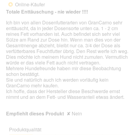
g
d
von
Online-Käufer
*
f
e
5
Totale Enttäuschung - nie wieder !!!!
e
i
Sternen.
l
n
Ich bin von allen Dosenfutterarten von GranCarno sehr
d
m
enttäuscht, da in jeder Dosensorte unten ca. 1 - 2 cm
g
o
reines Fett vorhanden ist. Auch befindet sich sehr viel
e
d
Sülze am Rand zur Dose hin. Wenn man dies von der
ö
a
Gesamtmenge abzieht, bleibt nur ca. 3/4 der Dose als
f
l
verfütterbares Feuchtfutter übrig. Den Rest werfe ich weg.
f
e
Dies möchte ich meinem Hund nicht zumuten. Vermutlich
n
s
würde er das viele Fett auch nicht vertragen.
e
D
Mehrere Hundefreunde haben mir diese Beobachtung
t
i
schon bestätigt.
.
a
Sie und natürlich auch ich werden vorläufig kein
l
GranCarno mehr kaufen.
o
Ich hoffe, dass der Hersteller diese Beschwerde ernst
g
nimmt und an dem Fett- und Wasseranteil etwas ändert.
f
e
l
Empfiehlt dieses Produkt
✘
Nein
d
g
e
Produktqualität
ö