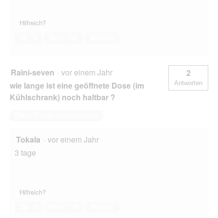
Hilfreich?
Ja ·
0
Nein ·
48
Melden
Raini-seven
·
vor einem Jahr
2
Antworten
wie lange ist eine geöffnete Dose (im
Kühlschrank) noch haltbar ?
Diese Frage beantworten
Tokala
·
vor einem Jahr
3 tage
Hilfreich?
Ja ·
0
Nein ·
16
Melden