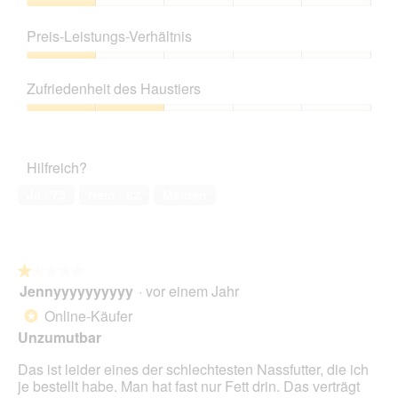
f
Produktqualität,
f
1
Preis-Leistungs-Verhältnis
n
von
e
5
Preis-
t
Leistungs-
Zufriedenheit des Haustiers
.
Verhältnis,
1
Zufriedenheit
von
des
5
Haustiers,
Hilfreich?
2
von
Ja ·
75
Nein ·
82
Melden
5
★★★★★
★★★★★
Jennyyyyyyyyyy
·
vor einem Jahr
1
von
Online-Käufer
*
5
Unzumutbar
Sternen.
Das ist leider eines der schlechtesten Nassfutter, die ich
je bestellt habe. Man hat fast nur Fett drin. Das verträgt