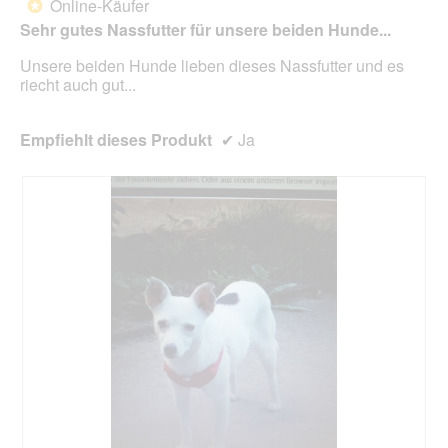
unte
Online-Käufer
*
Sternen.
aufg
Sehr gutes Nassfutter für unsere beiden Hunde...
Inhal
aktua
Unsere beiden Hunde lieben dieses Nassfutter und es
riecht auch gut...
Empfiehlt dieses Produkt
✔
Ja