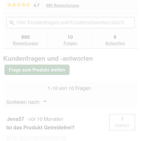
r
★★★★★
★★★★★
4.7
880 Bewertungen
Mit
d
dieser
4.7
e
von
Aktion
Hier
Hie
i
5
navigierst
Kundenfragen
ϙ
Kun
n
Sternen.
du
und
un
m
Bewertungen
zu
Kundenantworten
Kun
880
10
8
lesen
o
den
durchsuchen
du
für
Bewertungen
Fragen
Antworten
d
Bewertungen.
animonda
a
GranCarno
l
Kundenfragen und -antworten
Original
e
Nassfutter
s
Hund
Frage zum Produkt stellen
Adult,
D
Lachs
i
und
a
1-10 von 10 Fragen
Spinat
l
12x800
o
g
Menü
Sortieren nach:
g
▼
f
e
Jens57
·
vor 10 Monaten
1
l
Antwort
Ist das Produkt Getreidefrei?
d
g
Diese Frage beantworten
e