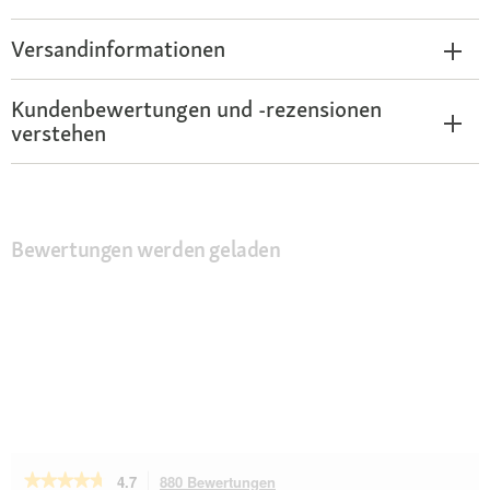
Versandinformationen
Kundenbewertungen und -rezensionen
verstehen
Bewertungen werden geladen
★★★★★
★★★★★
4.7
880 Bewertungen
Mit