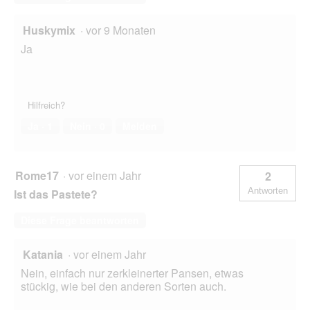
ö
f
Huskymix
·
vor 9 Monaten
f
Ja
n
e
t
.
Hilfreich?
Ja ·
1
Nein ·
0
Melden
Rome17
·
vor einem Jahr
2
Antworten
Ist das Pastete?
Diese Frage beantworten
Katania
·
vor einem Jahr
Nein, einfach nur zerkleinerter Pansen, etwas
stückig, wie bei den anderen Sorten auch.